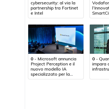
cybersecurity: al via la
Vodafon
partnership tra Fortinet
l’Innova
e Intel
SmartCi
0
-
Microsoft annuncia
0
-
Quan
Project Perception e il
impara d
nuovo modello IA
infrastr
specializzato per la
cybersecurity