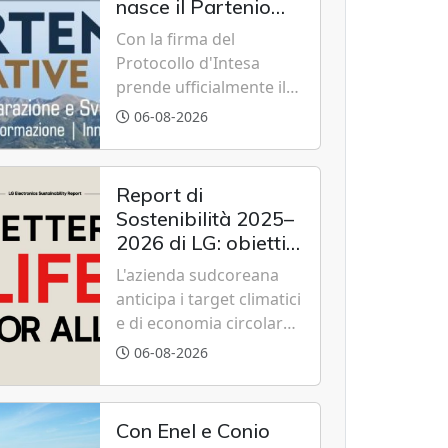
nasce il Partenio
Creative Hub per il
Con la firma del
rilancio del
Protocollo d'Intesa
territorio
prende ufficialmente il
via il recupero dell'ex
06-08-2026
Albergo Scuola di
Summonte grazie a un
modello di partenariato
Report di
pubblico-privato e a una
Sostenibilità 2025–
rete di partner strategici
2026 di LG: obiettivi
d'eccellenza.
2030 raggiunti con
L'azienda sudcoreana
cinque anni
anticipa i target climatici
d'anticipo
e di economia circolare,
confermando
06-08-2026
l'eccellenza globale nelle
performance ESG grazie
a innovazione,
Con Enel e Conio
accessibilità e