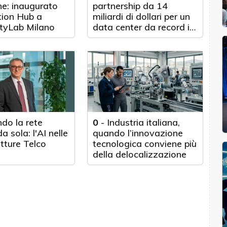
e: inaugurato
partnership da 14
tion Hub a
miliardi di dollari per un
tyLab Milano
data center da record in
Texas
do la rete
0
-
Industria italiana,
a sola: l'AI nelle
quando l’innovazione
utture Telco
tecnologica conviene più
della delocalizzazione