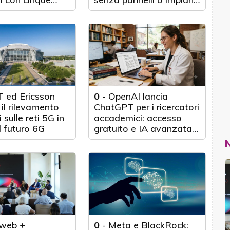
nticipo
fisici
 ed Ericsson
0
-
OpenAI lancia
il rilevamento
ChatGPT per i ricercatori
 sulle reti 5G in
accademici: accesso
l futuro 6G
gratuito e IA avanzata
per 100.000 scienziati
web +
0
-
Meta e BlackRock: