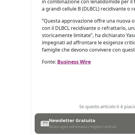
in combinazione con lenalidomide per il t
a grandi cellule B (DLBCL) recidivante o r
“Questa approvazione offre una nuova op
con il DLBCL recidivante o refrattario, u
storicamente limitate”, ha dichiarato Yas
impegnati ad affrontare le esigenze criti
famiglie che devono convivere con quest
Fonte:
Business Wire
Se questo articolo ti è pia
Newsletter Gratuita
Ricevi ogni settimana i migliori articoli