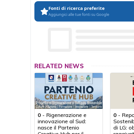
Fonti di ricerca preferite
Aggiungici alle tue fonti su Google
RELATED NEWS
0
-
Rigenerazione e
0
-
Repo
innovazione al Sud:
Sosteni
nasce il Partenio
di LG: o
Creative Hub per il
raggiunt