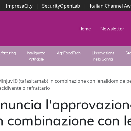
|
ImpresaCity
|
SecurityOpenLab
|
Italian Channel A
Security Awards
|
...
Home
Newsletter
facturing
Intelligenza
AgriFoodTech
L'innovazione
St
Artificiale
nella Sanità
injuvi® (tafasitamab) in combinazione con lenalidomide per 
ecidivante o refrattario
nuncia l'approvazion
n combinazione con l