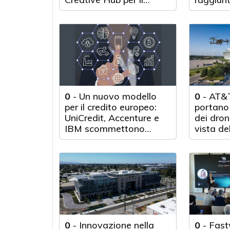
rilancio del territorio
anni d'a
0
-
Un nuovo modello
0
-
AT&T
per il credito europeo:
portano 
UniCredit, Accenture e
dei droni
IBM scommettono
vista de
sull'innovazione
tecnologica
0
-
Innovazione nella
0
-
Fast