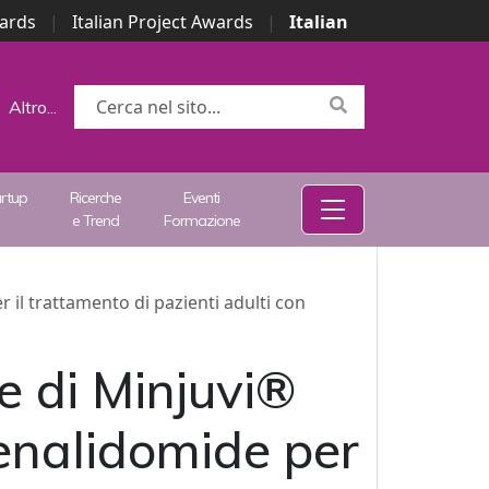
wards
|
Italian Project Awards
|
Italian
Altro...
artup
Ricerche
Eventi
e Trend
Formazione
il trattamento di pazienti adulti con
e di Minjuvi®
enalidomide per