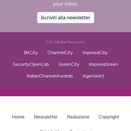
your inbox.
Iscriviti alla newsletter
G11 Media Networks
BitCity
ChannelCity
ImpresaCity
SecurityOpenLab
GreenCity
ImpresaGreen
ItalianChannelAwards
AgendaIct
Home
Newsletter
Redazione
Copyright