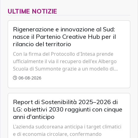
ULTIME NOTIZIE
Rigenerazione e innovazione al Sud:
nasce il Partenio Creative Hub per il
rilancio del territorio
Con la firma del Protocollo d'Intesa prende
ufficialmente il via il recupero dell'ex Albergo
Scuola di Summonte grazie a un modello di
partenariato pubblico-privato e a una rete di
06-08-2026
partner strategici d'eccellenza.
Report di Sostenibilità 2025–2026 di
LG: obiettivi 2030 raggiunti con cinque
anni d'anticipo
L'azienda sudcoreana anticipa i target climatici
e di economia circolare, confermando