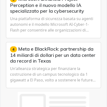
Perception e il nuovo modello IA
specializzato per la cybersecurity
Una piattaforma di sicurezza basata su agenti
autonomi e il modello Microsoft AI-Cyber-1-
Flash per consentire alle organizzazioni di
passare da una difesa reattiva a una strategia di
gestione continua del rischio.
Meta e BlackRock: partnership da
4
14 miliardi di dollari per un data center
da record in Texas
Un'alleanza strategica per finanziare la
costruzione di un campus tecnologico da 1
gigawatt a El Paso, volto a sostenere le future
ambizioni di superintelligenza e intelligenza
artificiale dell'azienda di Mark Zuckerberg.