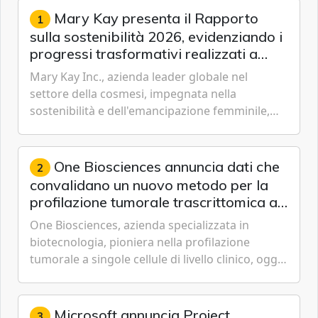
Mary Kay presenta il Rapporto
1
sulla sostenibilità 2026, evidenziando i
progressi trasformativi realizzati a
livello globale nelle sfere sociale,
Mary Kay Inc., azienda leader globale nel
economica e ambientale
settore della cosmesi, impegnata nella
sostenibilità e dell'emancipazione femminile,
oggi ha presentato il suo Rapporto sulla
sostenibilità 2026, una panora...
One Biosciences annuncia dati che
2
convalidano un nuovo metodo per la
profilazione tumorale trascrittomica a
singole cellule da campioni istologici
One Biosciences, azienda specializzata in
biotecnologia, pioniera nella profilazione
tumorale a singole cellule di livello clinico, oggi
ha annunciato dati indicanti che i profili di
espressione dell'...
Microsoft annuncia Project
3