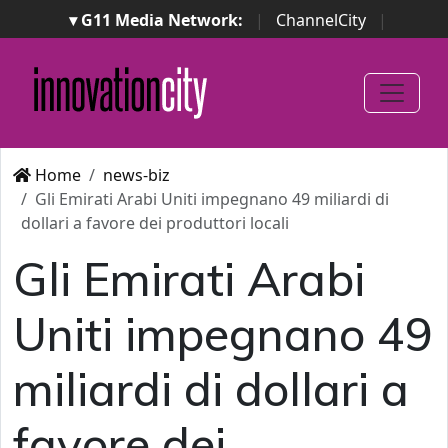
▾ G11 Media Network:
|
ChannelCity
|
ImpresaCity
|
SecurityOpenLab
|
Italian Channel
Awards
|
Italian Project Awards
|
Italian Security
Awards
|
...
Home
news-biz
Gli Emirati Arabi Uniti impegnano 49 miliardi di
dollari a favore dei produttori locali
Gli Emirati Arabi
Uniti impegnano 49
miliardi di dollari a
favore dei