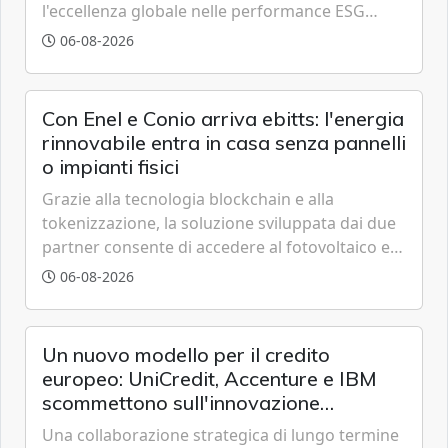
l'eccellenza globale nelle performance ESG
grazie a innovazione, accessibilità e governance
06-08-2026
trasparente.
Con Enel e Conio arriva ebitts: l'energia
rinnovabile entra in casa senza pannelli
o impianti fisici
Grazie alla tecnologia blockchain e alla
tokenizzazione, la soluzione sviluppata dai due
partner consente di accedere al fotovoltaico e
all'eolico ottenendo risparmi diretti in bolletta,
06-08-2026
offrendo un'alternativa ideale soprattutto per
chi vive in appartamento nei centri urbani.
Un nuovo modello per il credito
europeo: UniCredit, Accenture e IBM
scommettono sull'innovazione
tecnologica
Una collaborazione strategica di lungo termine