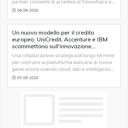
partner consente di accedere al fotovoltaico e
all'eolico ottenendo risparmi diretti in bolletta,
06-08-2026
offrendo un'alternativa ideale soprattutto per
chi vive in appartamento nei centri urbani.
Un nuovo modello per il credito
europeo: UniCredit, Accenture e IBM
scommettono sull'innovazione
tecnologica
Una collaborazione strategica di lungo termine
per costruire la piattaforma bancaria di nuova
generazione unendo cloud, dati e intelligenza
artificiale.
05-08-2026