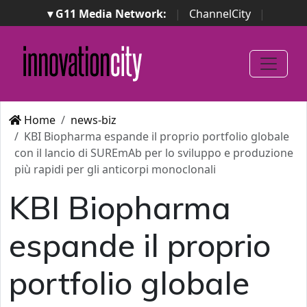
▾ G11 Media Network:
|
ChannelCity
|
ImpresaCity
|
SecurityOpenLab
|
Italian Channel
Awards
|
Italian Project Awards
|
Italian Security
Awards
|
...
Home
news-biz
KBI Biopharma espande il proprio portfolio globale
con il lancio di SUREmAb per lo sviluppo e produzione
più rapidi per gli anticorpi monoclonali
KBI Biopharma
espande il proprio
portfolio globale