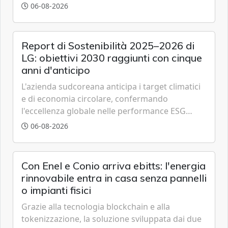
partenariato pubblico-privato e a una rete di
06-08-2026
partner strategici d'eccellenza.
Report di Sostenibilità 2025–2026 di
LG: obiettivi 2030 raggiunti con cinque
anni d'anticipo
L'azienda sudcoreana anticipa i target climatici
e di economia circolare, confermando
l'eccellenza globale nelle performance ESG
grazie a innovazione, accessibilità e governance
06-08-2026
trasparente.
Con Enel e Conio arriva ebitts: l'energia
rinnovabile entra in casa senza pannelli
o impianti fisici
Grazie alla tecnologia blockchain e alla
tokenizzazione, la soluzione sviluppata dai due