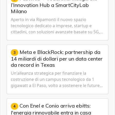
l’Innovation Hub a SmartCityLab
Milano
Aperto in via Ripamonti il nuovo spazio
tecnologico dedicato a imprese, startup e
cittadini, con soluzioni avanzate basate su 5G,
IoT, Cloud, Intelligenza Artificiale e
Cybersecurity.
Meta e BlackRock: partnership da
3
14 miliardi di dollari per un data center
da record in Texas
Un'alleanza strategica per finanziare la
costruzione di un campus tecnologico da 1
gigawatt a El Paso, volto a sostenere le future
ambizioni di superintelligenza e intelligenza
artificiale dell'azienda di Mark Zuckerberg.
Con Enel e Conio arriva ebitts:
4
l'energia rinnovabile entra in casa