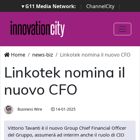
▾ G11 Media Network:
|
ChannelCity
|
ImpresaCity
|
SecurityOpenLab
|
Italian Channel
Awards
|
Italian Project Awards
|
Italian Security
Awards
|
...
Home
news-biz
Linkotek nomina il nuovo CFO
Linkotek nomina il
nuovo CFO
Business Wire
14-01-2025
Vittorio Tavanti è il nuovo Group Chief Financial Officer
del Gruppo, assumerà ad interim anche il ruolo di CIO