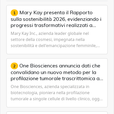
Mary Kay presenta il Rapporto
1
sulla sostenibilità 2026, evidenziando i
progressi trasformativi realizzati a
livello globale nelle sfere sociale,
Mary Kay Inc., azienda leader globale nel
economica e ambientale
settore della cosmesi, impegnata nella
sostenibilità e dell'emancipazione femminile,
oggi ha presentato il suo Rapporto sulla
sostenibilità 2026, una panora...
One Biosciences annuncia dati che
2
convalidano un nuovo metodo per la
profilazione tumorale trascrittomica a
singole cellule da campioni istologici
One Biosciences, azienda specializzata in
biotecnologia, pioniera nella profilazione
tumorale a singole cellule di livello clinico, oggi
ha annunciato dati indicanti che i profili di
espressione dell'...