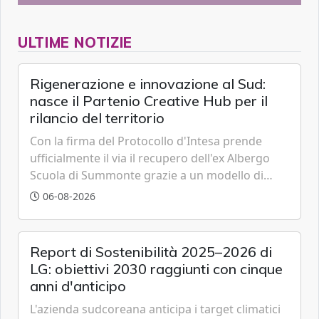
ULTIME NOTIZIE
Rigenerazione e innovazione al Sud:
nasce il Partenio Creative Hub per il
rilancio del territorio
Con la firma del Protocollo d'Intesa prende
ufficialmente il via il recupero dell'ex Albergo
Scuola di Summonte grazie a un modello di
partenariato pubblico-privato e a una rete di
06-08-2026
partner strategici d'eccellenza.
Report di Sostenibilità 2025–2026 di
LG: obiettivi 2030 raggiunti con cinque
anni d'anticipo
L'azienda sudcoreana anticipa i target climatici