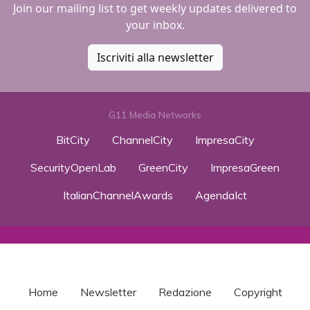
Join our mailing list to get weekly updates delivered to
your inbox.
Iscriviti alla newsletter
G11 Media Networks
BitCity
ChannelCity
ImpresaCity
SecurityOpenLab
GreenCity
ImpresaGreen
ItalianChannelAwards
AgendaIct
Home
Newsletter
Redazione
Copyright