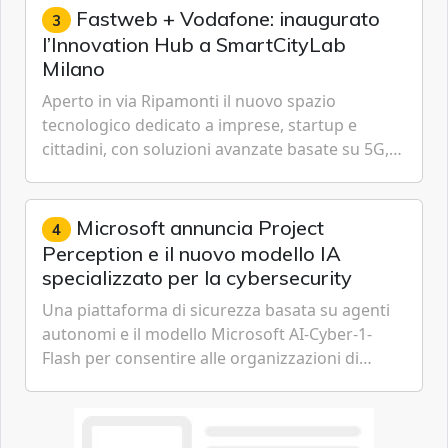
Fastweb + Vodafone: inaugurato
3
l’Innovation Hub a SmartCityLab
Milano
Aperto in via Ripamonti il nuovo spazio
tecnologico dedicato a imprese, startup e
cittadini, con soluzioni avanzate basate su 5G,
IoT, Cloud, Intelligenza Artificiale e
Cybersecurity.
Microsoft annuncia Project
4
Perception e il nuovo modello IA
specializzato per la cybersecurity
Una piattaforma di sicurezza basata su agenti
autonomi e il modello Microsoft AI-Cyber-1-
Flash per consentire alle organizzazioni di
passare da una difesa reattiva a una strategia di
gestione continua del rischio.