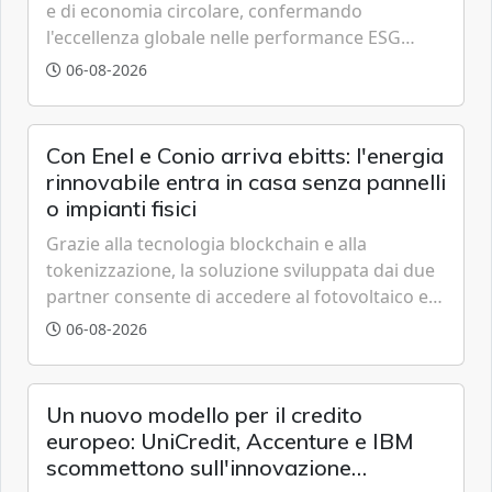
e di economia circolare, confermando
l'eccellenza globale nelle performance ESG
grazie a innovazione, accessibilità e governance
06-08-2026
trasparente.
Con Enel e Conio arriva ebitts: l'energia
rinnovabile entra in casa senza pannelli
o impianti fisici
Grazie alla tecnologia blockchain e alla
tokenizzazione, la soluzione sviluppata dai due
partner consente di accedere al fotovoltaico e
all'eolico ottenendo risparmi diretti in bolletta,
06-08-2026
offrendo un'alternativa ideale soprattutto per
chi vive in appartamento nei centri urbani.
Un nuovo modello per il credito
europeo: UniCredit, Accenture e IBM
scommettono sull'innovazione