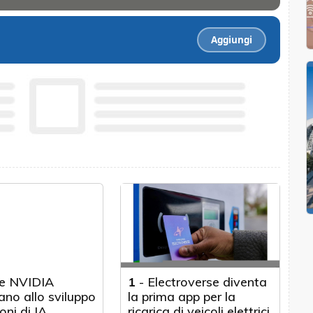
Aggiungi
e NVIDIA
1
-
Electroverse diventa
ano allo sviluppo
la prima app per la
oni di IA
ricarica di veicoli elettrici