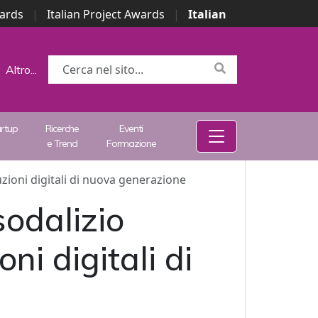
wards
|
Italian Project Awards
|
Italian
Altro...
artup
Ricerche
Eventi
e Trend
Formazione
zioni digitali di nuova generazione
odalizio
ni digitali di