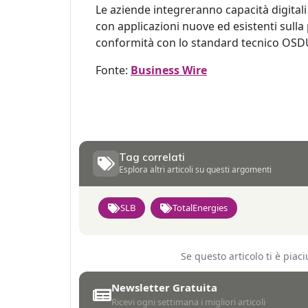
Le aziende integreranno capacità digitali 
con applicazioni nuove ed esistenti sulla 
conformità con lo standard tecnico OS
Fonte:
Business Wire
Tag correlati
Esplora altri articoli su questi argomenti
SLB
TotalEnergies
Se questo articolo ti è pia
Newsletter Gratuita
Ricevi ogni settimana i migliori articoli