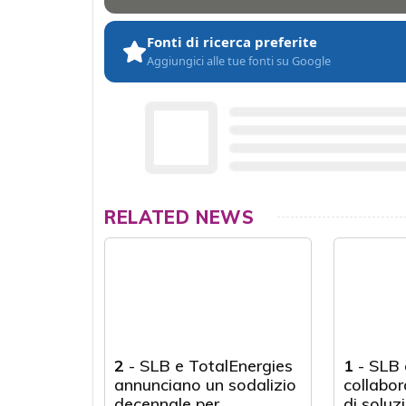
Fonti di ricerca preferite
Aggiungici alle tue fonti su Google
RELATED NEWS
2
-
SLB e TotalEnergies
1
-
SLB 
annunciano un sodalizio
collabor
decennale per
di soluzi