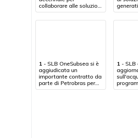
collaborare alle soluzioni
generati
digitali di nuova
energet
generazione
1
-
SLB OneSubsea si è
1
-
SLB 
aggiudicata un
aggior
importante contratto da
sull'acq
parte di Petrobras per
program
due progetti in acque
Champi
ultra-profonde al largo
del Brasile