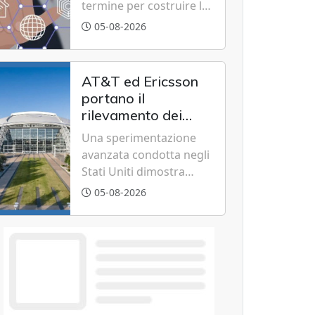
termine per costruire la
centri urbani.
tecnologica
piattaforma bancaria di
05-08-2026
nuova generazione
unendo cloud, dati e
intelligenza artificiale.
AT&T ed Ericsson
portano il
rilevamento dei
droni sulle reti 5G in
Una sperimentazione
vista del futuro 6G
avanzata condotta negli
Stati Uniti dimostra
come le torri cellulari
05-08-2026
esistenti e l'intelligenza
artificiale possano
tracciare velivoli a bassa
quota in tempo reale,
anticipando le
funzionalità tipiche delle
reti di sesta