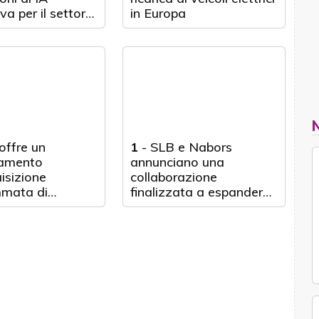
va per il settore
in Europa
ico
offre un
1
-
SLB e Nabors
namento
annunciano una
uisizione
collaborazione
mata di
finalizzata a espandere
onX
l’adozione di soluzioni
per l’automazione delle
perforazioni