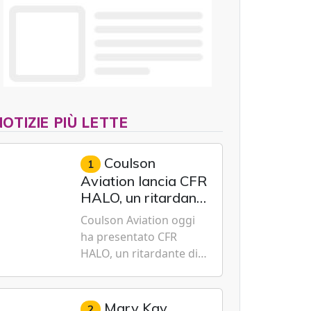
generazione.
NOTIZIE PIÙ LETTE
Coulson
1
Aviation lancia CFR
HALO, un ritardante
di fiamma a effetto
Coulson Aviation oggi
prolungato studiato
ha presentato CFR
per la moderna
HALO, un ritardante di
lotta aerea contro
fiamma di nuova
gli incendi
generazione a effetto
prolungato progettato
Mary Kay
2