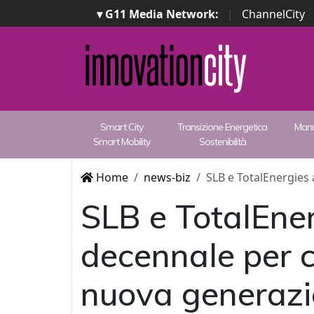
▾ G11 Media Network:
|
ChannelCity
Smart City
Transizione Energetica
Manu
Smart Mobility
Sostenibilità
Home
news-biz
SLB e TotalEnergies 
SLB e TotalEne
decennale per co
nuova generaz