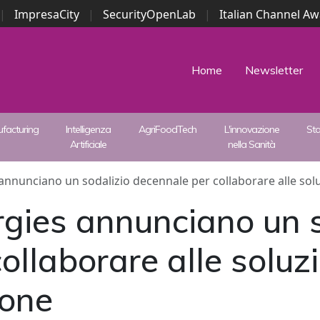
|
ImpresaCity
|
SecurityOpenLab
|
Italian Channel A
Security Awards
|
...
Home
Newsletter
facturing
Intelligenza
AgriFoodTech
L'innovazione
St
Artificiale
nella Sanità
annunciano un sodalizio decennale per collaborare alle solu
rgies annunciano un s
llaborare alle soluzio
ione