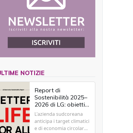
ULTIME NOTIZIE
Report di
Sostenibilità 2025–
2026 di LG: obiettivi
2030 raggiunti con
L'azienda sudcoreana
cinque anni
anticipa i target climatici
d'anticipo
e di economia circolare,