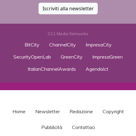
Iscriviti alla newsletter
G11 Media Networks
BitCity
ChannelCity
ImpresaCity
SecurityOpenLab
GreenCity
ImpresaGreen
ItalianChannelAwards
AgendaIct
Home
Newsletter
Redazione
Copyright
Pubblicità
Contattaci