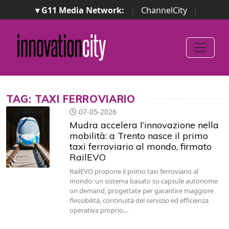
▾ G11 Media Network:
|
ChannelCity
|
ImpresaCity
|
SecurityOpenLab
|
Italian Channel
Awards
|
Italian Project Awards
|
Italian Security
Awards
|
...
TAG: TAXI FERROVIARIO
07-05-2026
Mudra accelera l’innovazione nella
mobilità: a Trento nasce il primo
taxi ferroviario al mondo, firmato
RailEVO
RailEVO propone il primo taxi ferroviario al
mondo: un sistema basato su capsule autonome
on demand, progettate per garantire maggiore
flessibilità, continuità del servizio ed efficienza
operativa proprio…