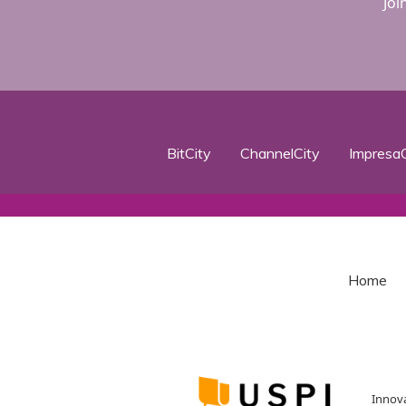
Joi
BitCity
ChannelCity
ImpresaC
Home
Innova