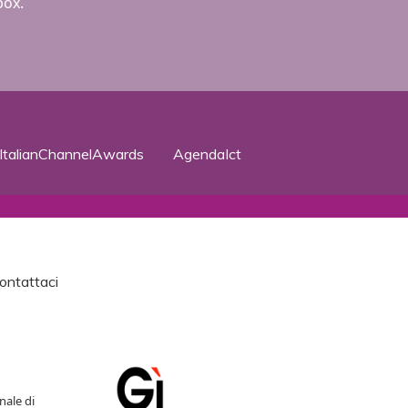
box.
ItalianChannelAwards
AgendaIct
ontattaci
nale di