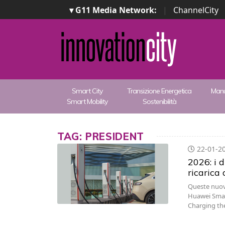
▾ G11 Media Network:
|
ChannelCity
Smart City
Transizione Energetica
Manu
Smart Mobility
Sostenibilità
TAG: PRESIDENT
22-01-2
2026: i d
ricarica d
Queste nuov
Huawei Smart
Charging the