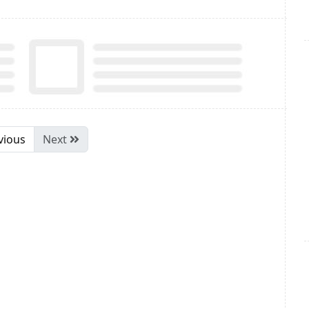
vious
Next