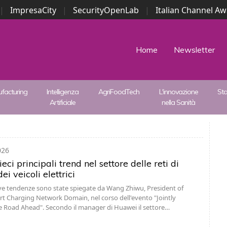
|
ImpresaCity
|
SecurityOpenLab
|
Italian Channel A
Security Awards
|
...
Home
Newsletter
facturing
Intelligenza
AgriFoodTech
L'innovazione
St
Artificiale
nella Sanità
026
ieci principali trend nel settore delle reti di
ei veicoli elettrici
e tendenze sono state spiegate da Wang Zhiwu, President of
 Charging Network Domain, nel corso dell'evento "Jointly
 Road Ahead". Secondo il manager di Huawei il settore…