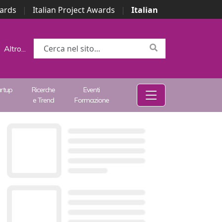
wards
|
Italian Project Awards
|
Italian
Altro...
artup
Ricerche
Eventi
e Trend
Formazione