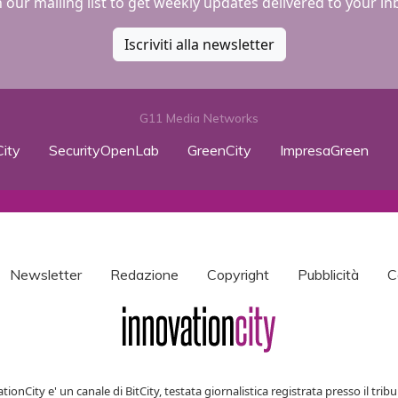
n our mailing list to get weekly updates delivered to your in
Iscriviti alla newsletter
G11 Media Networks
ity
SecurityOpenLab
GreenCity
ImpresaGreen
Newsletter
Redazione
Copyright
Pubblicità
C
tionCity e' un canale di BitCity, testata giornalistica registrata presso il tribu