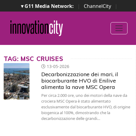
▾ G11 Media Network:
|
ChannelCity
|
ImpresaCity
|
SecurityOpenLab
|
Italian Channel
Awards
|
Italian Project Awards
|
Italian Security
Awards
|
...
TAG: MSC CRUISES
13-05-2026
Decarbonizzazione dei mari, il
biocarburante HVO di Enilive
alimenta la nave MSC Opera
Per circa 2.000 ore, uno dei motori della nave da
crociera MSC Opera è stato alimentato
esclusivamente dal biocarburante HVO, di origine
biogenica al 100%, dimostrando che la
decarbonizzazione delle grandi…