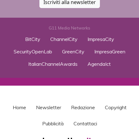
Iscriviti alla newsletter
G11 Media Networks
BitCity
ChannelCity
ImpresaCity
SecurityOpenLab
GreenCity
ImpresaGreen
ItalianChannelAwards
AgendaIct
Home
Newsletter
Redazione
Copyright
Pubblicità
Contattaci