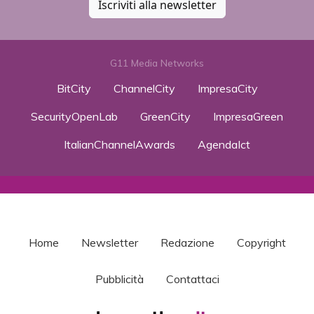
Iscriviti alla newsletter
G11 Media Networks
BitCity
ChannelCity
ImpresaCity
SecurityOpenLab
GreenCity
ImpresaGreen
ItalianChannelAwards
AgendaIct
Home
Newsletter
Redazione
Copyright
Pubblicità
Contattaci