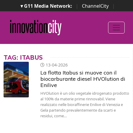
▾ G11 Media Network:
|
ChannelCity
|
ImpresaCity
|
SecurityOpenLab
|
Italian Channel
Awards
|
Italian Project Awards
|
Italian Security
Awards
|
...
TAG: ITABUS
13-04-2026
La flotta Itabus si muove con il
biocarburante diesel HVOlution di
Enilive
HVOlution è un olio vegetale idrogenato prodotto
al 100% da materie prime rinnovabil. Viene
realizzato nelle bioraffinerie Enilive di Venezia e
Gela partendo prevalentemente da scarti e
residui, come…