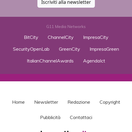
Iscriviti alla newsletter
G11 Media Networks
BitCity
ChannelCity
ImpresaCity
SecurityOpenLab
GreenCity
ImpresaGreen
ItalianChannelAwards
AgendaIct
Home
Newsletter
Redazione
Copyright
Pubblicità
Contattaci