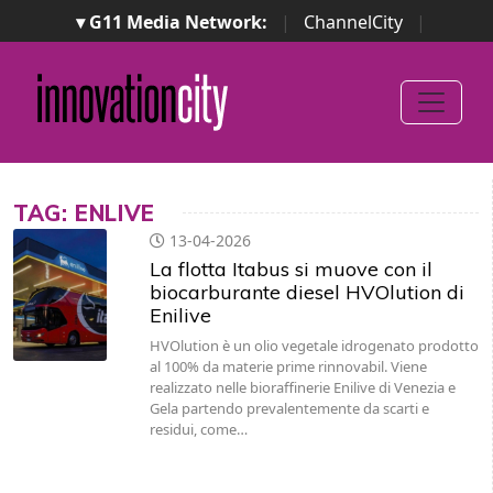
▾ G11 Media Network:
|
ChannelCity
|
ImpresaCity
|
SecurityOpenLab
|
Italian Channel
Awards
|
Italian Project Awards
|
Italian Security
Awards
|
...
TAG: ENLIVE
13-04-2026
La flotta Itabus si muove con il
biocarburante diesel HVOlution di
Enilive
HVOlution è un olio vegetale idrogenato prodotto
al 100% da materie prime rinnovabil. Viene
realizzato nelle bioraffinerie Enilive di Venezia e
Gela partendo prevalentemente da scarti e
residui, come…