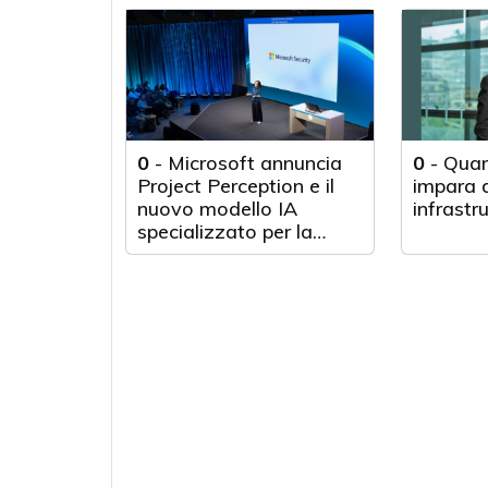
0
-
Microsoft annuncia
0
-
Quan
Project Perception e il
impara d
nuovo modello IA
infrastr
specializzato per la
cybersecurity