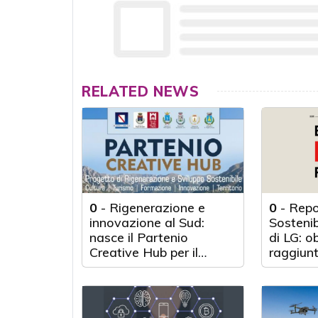
RELATED NEWS
0
-
Rigenerazione e
0
-
Repo
innovazione al Sud:
Sosteni
nasce il Partenio
di LG: o
Creative Hub per il
raggiunt
rilancio del territorio
anni d'a