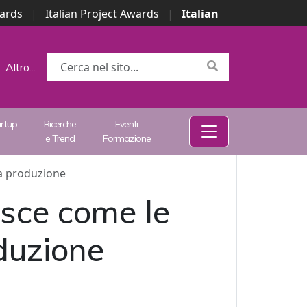
wards
|
Italian Project Awards
|
Italian
Altro...
artup
Ricerche
Eventi
e Trend
Formazione
la produzione
isce come le
duzione