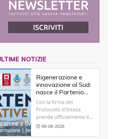
ULTIME NOTIZIE
Rigenerazione e
innovazione al Sud:
nasce il Partenio
Creative Hub per il
Con la firma del
rilancio del
Protocollo d'Intesa
territorio
prende ufficialmente il
via il recupero dell'ex
06-08-2026
Albergo Scuola di