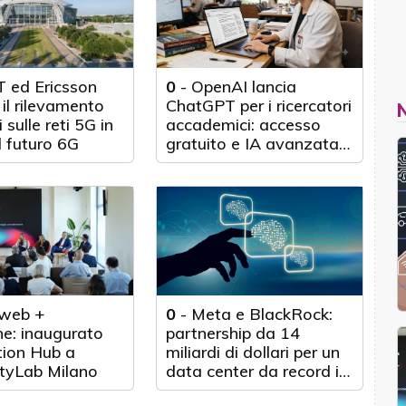
 ed Ericsson
0
-
OpenAI lancia
il rilevamento
ChatGPT per i ricercatori
 sulle reti 5G in
accademici: accesso
l futuro 6G
gratuito e IA avanzata
per 100.000 scienziati
web +
0
-
Meta e BlackRock:
e: inaugurato
partnership da 14
tion Hub a
miliardi di dollari per un
tyLab Milano
data center da record in
Texas