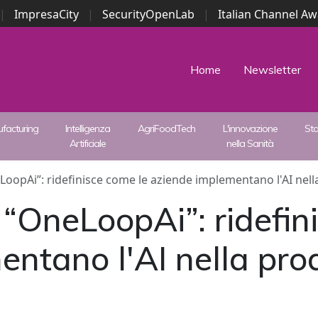
|
ImpresaCity
|
SecurityOpenLab
|
Italian Channel A
Security Awards
|
...
Home
Newsletter
facturing
Intelligenza
AgriFoodTech
L'innovazione
St
Artificiale
nella Sanità
oopAi”: ridefinisce come le aziende implementano l'AI nel
“OneLoopAi”: ridefin
entano l'AI nella pro