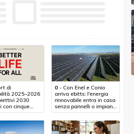
rt di
0
-
Con Enel e Conio
bilità 2025–2026
arriva ebitts: l'energia
biettivi 2030
rinnovabile entra in casa
i con cinque
senza pannelli o impianti
nticipo
fisici