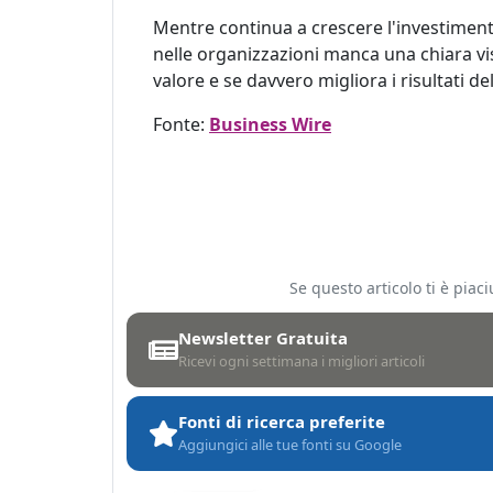
Mentre continua a crescere l'investimento
nelle organizzazioni manca una chiara visi
valore e se davvero migliora i risultati de
Fonte:
Business Wire
Se questo articolo ti è pia
Newsletter Gratuita
Ricevi ogni settimana i migliori articoli
Fonti di ricerca preferite
Aggiungici alle tue fonti su Google