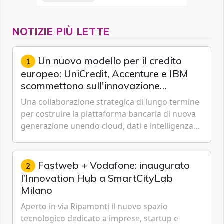
NOTIZIE PIÙ LETTE
Un nuovo modello per il credito
1
europeo: UniCredit, Accenture e IBM
scommettono sull'innovazione
tecnologica
Una collaborazione strategica di lungo termine
per costruire la piattaforma bancaria di nuova
generazione unendo cloud, dati e intelligenza
artificiale.
Fastweb + Vodafone: inaugurato
2
l’Innovation Hub a SmartCityLab
Milano
Aperto in via Ripamonti il nuovo spazio
tecnologico dedicato a imprese, startup e