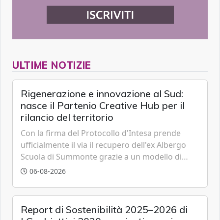
ULTIME NOTIZIE
Rigenerazione e innovazione al Sud:
nasce il Partenio Creative Hub per il
rilancio del territorio
Con la firma del Protocollo d'Intesa prende
ufficialmente il via il recupero dell'ex Albergo
Scuola di Summonte grazie a un modello di
partenariato pubblico-privato e a una rete di
06-08-2026
partner strategici d'eccellenza.
Report di Sostenibilità 2025–2026 di