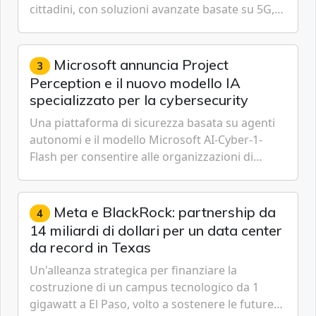
cittadini, con soluzioni avanzate basate su 5G,
IoT, Cloud, Intelligenza Artificiale e
Cybersecurity.
Microsoft annuncia Project
3
Perception e il nuovo modello IA
specializzato per la cybersecurity
Una piattaforma di sicurezza basata su agenti
autonomi e il modello Microsoft AI-Cyber-1-
Flash per consentire alle organizzazioni di
passare da una difesa reattiva a una strategia di
gestione continua del rischio.
Meta e BlackRock: partnership da
4
14 miliardi di dollari per un data center
da record in Texas
Un'alleanza strategica per finanziare la
costruzione di un campus tecnologico da 1
gigawatt a El Paso, volto a sostenere le future