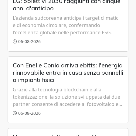
LG: obiettivi 2030 raggiunti con cinque
anni d'anticipo
L'azienda sudcoreana anticipa i target climatici
e di economia circolare, confermando
l'eccellenza globale nelle performance ESG
grazie a innovazione, accessibilità e governance
06-08-2026
trasparente.
Con Enel e Conio arriva ebitts: l'energia
rinnovabile entra in casa senza pannelli
o impianti fisici
Grazie alla tecnologia blockchain e alla
tokenizzazione, la soluzione sviluppata dai due
partner consente di accedere al fotovoltaico e
all'eolico ottenendo risparmi diretti in bolletta,
06-08-2026
offrendo un'alternativa ideale soprattutto per
chi vive in appartamento nei centri urbani.