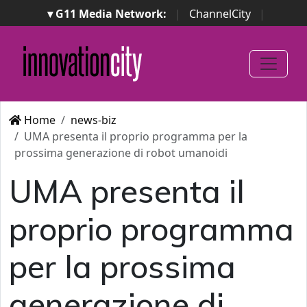
▾ G11 Media Network:
|
ChannelCity
|
ImpresaCity
|
SecurityOpenLab
|
Italian Channel
Awards
|
Italian Project Awards
|
Italian Security
Awards
|
...
Home
news-biz
UMA presenta il proprio programma per la
prossima generazione di robot umanoidi
UMA presenta il
proprio programma
per la prossima
generazione di