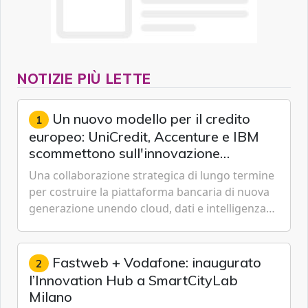
NOTIZIE PIÙ LETTE
Un nuovo modello per il credito
1
europeo: UniCredit, Accenture e IBM
scommettono sull'innovazione
tecnologica
Una collaborazione strategica di lungo termine
per costruire la piattaforma bancaria di nuova
generazione unendo cloud, dati e intelligenza
artificiale.
Fastweb + Vodafone: inaugurato
2
l’Innovation Hub a SmartCityLab
Milano