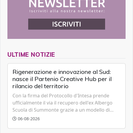
ULTIME NOTIZIE
Rigenerazione e innovazione al Sud:
nasce il Partenio Creative Hub per il
rilancio del territorio
Con la firma del Protocollo d'Intesa prende
ufficialmente il via il recupero dell'ex Albergo
Scuola di Summonte grazie a un modello di
partenariato pubblico-privato e a una rete di
06-08-2026
partner strategici d'eccellenza.