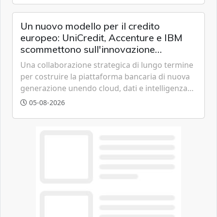
chi vive in appartamento nei centri urbani.
Un nuovo modello per il credito
europeo: UniCredit, Accenture e IBM
scommettono sull'innovazione
tecnologica
Una collaborazione strategica di lungo termine
per costruire la piattaforma bancaria di nuova
generazione unendo cloud, dati e intelligenza
artificiale.
05-08-2026