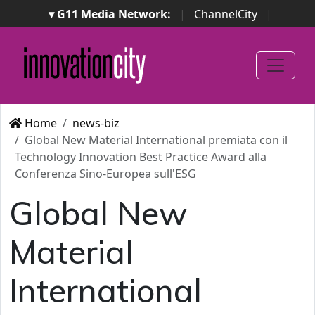
▾ G11 Media Network:
|
ChannelCity
|
ImpresaCity
|
SecurityOpenLab
|
Italian Channel
Awards
|
Italian Project Awards
|
Italian Security
Awards
|
...
Home
news-biz
Global New Material International premiata con il
Technology Innovation Best Practice Award alla
Conferenza Sino-Europea sull'ESG
Global New
Material
International