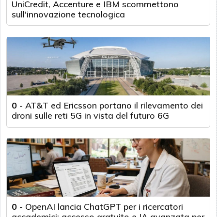
UniCredit, Accenture e IBM scommettono
sull'innovazione tecnologica
0
-
AT&T ed Ericsson portano il rilevamento dei
droni sulle reti 5G in vista del futuro 6G
0
-
OpenAI lancia ChatGPT per i ricercatori
accademici: accesso gratuito e IA avanzata per