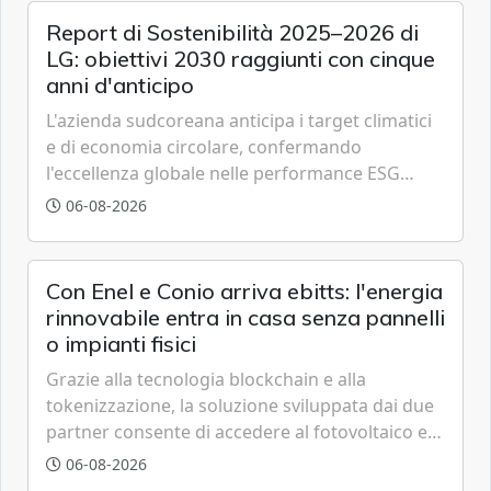
Report di Sostenibilità 2025–2026 di
LG: obiettivi 2030 raggiunti con cinque
anni d'anticipo
L'azienda sudcoreana anticipa i target climatici
e di economia circolare, confermando
l'eccellenza globale nelle performance ESG
grazie a innovazione, accessibilità e governance
06-08-2026
trasparente.
Con Enel e Conio arriva ebitts: l'energia
rinnovabile entra in casa senza pannelli
o impianti fisici
Grazie alla tecnologia blockchain e alla
tokenizzazione, la soluzione sviluppata dai due
partner consente di accedere al fotovoltaico e
all'eolico ottenendo risparmi diretti in bolletta,
06-08-2026
offrendo un'alternativa ideale soprattutto per