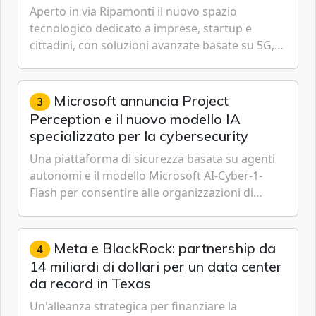
Aperto in via Ripamonti il nuovo spazio
tecnologico dedicato a imprese, startup e
cittadini, con soluzioni avanzate basate su 5G,
IoT, Cloud, Intelligenza Artificiale e
Cybersecurity.
Microsoft annuncia Project
3
Perception e il nuovo modello IA
specializzato per la cybersecurity
Una piattaforma di sicurezza basata su agenti
autonomi e il modello Microsoft AI-Cyber-1-
Flash per consentire alle organizzazioni di
passare da una difesa reattiva a una strategia di
gestione continua del rischio.
Meta e BlackRock: partnership da
4
14 miliardi di dollari per un data center
da record in Texas
Un'alleanza strategica per finanziare la