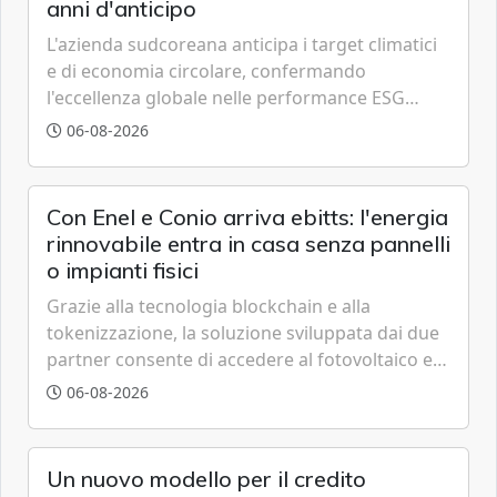
anni d'anticipo
L'azienda sudcoreana anticipa i target climatici
e di economia circolare, confermando
l'eccellenza globale nelle performance ESG
grazie a innovazione, accessibilità e governance
06-08-2026
trasparente.
Con Enel e Conio arriva ebitts: l'energia
rinnovabile entra in casa senza pannelli
o impianti fisici
Grazie alla tecnologia blockchain e alla
tokenizzazione, la soluzione sviluppata dai due
partner consente di accedere al fotovoltaico e
all'eolico ottenendo risparmi diretti in bolletta,
06-08-2026
offrendo un'alternativa ideale soprattutto per
chi vive in appartamento nei centri urbani.
Un nuovo modello per il credito