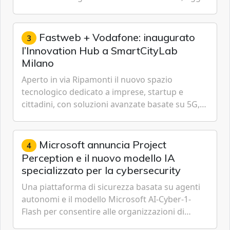
ha annunciato dati indicanti che i profili di
espressione dell'...
Fastweb + Vodafone: inaugurato
3
l’Innovation Hub a SmartCityLab
Milano
Aperto in via Ripamonti il nuovo spazio
tecnologico dedicato a imprese, startup e
cittadini, con soluzioni avanzate basate su 5G,
IoT, Cloud, Intelligenza Artificiale e
Cybersecurity.
Microsoft annuncia Project
4
Perception e il nuovo modello IA
specializzato per la cybersecurity
Una piattaforma di sicurezza basata su agenti
autonomi e il modello Microsoft AI-Cyber-1-
Flash per consentire alle organizzazioni di
passare da una difesa reattiva a una strategia di