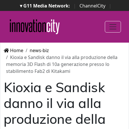
▾ G11 Media Network:
|
ChannelCity
|
ImpresaCity
|
SecurityOpenLab
|
Italian Channel
Awards
|
Italian Project Awards
|
Italian Security
Awards
|
...
Home
news-biz
Kioxia e Sandisk danno il via alla produzione della
memoria 3D Flash di 10a generazione presso lo
stabilimento Fab2 di Kitakami
Kioxia e Sandisk
danno il via alla
produzione della