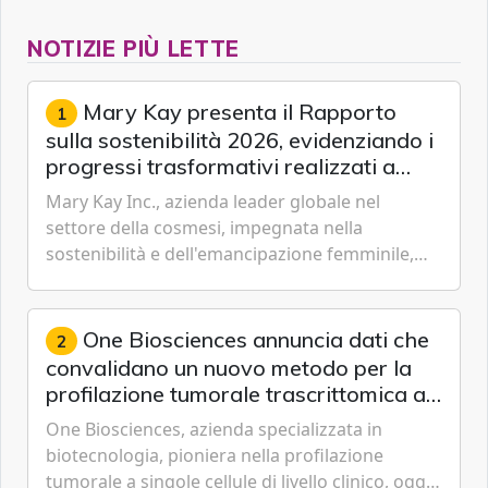
NOTIZIE PIÙ LETTE
Mary Kay presenta il Rapporto
1
sulla sostenibilità 2026, evidenziando i
progressi trasformativi realizzati a
livello globale nelle sfere sociale,
Mary Kay Inc., azienda leader globale nel
economica e ambientale
settore della cosmesi, impegnata nella
sostenibilità e dell'emancipazione femminile,
oggi ha presentato il suo Rapporto sulla
sostenibilità 2026, una panora...
One Biosciences annuncia dati che
2
convalidano un nuovo metodo per la
profilazione tumorale trascrittomica a
singole cellule da campioni istologici
One Biosciences, azienda specializzata in
biotecnologia, pioniera nella profilazione
tumorale a singole cellule di livello clinico, oggi