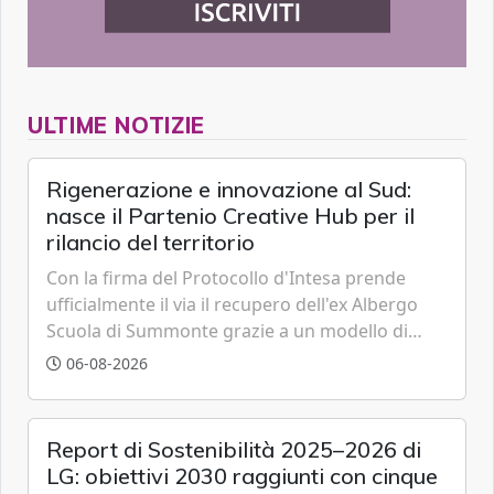
ULTIME NOTIZIE
Rigenerazione e innovazione al Sud:
nasce il Partenio Creative Hub per il
rilancio del territorio
Con la firma del Protocollo d'Intesa prende
ufficialmente il via il recupero dell'ex Albergo
Scuola di Summonte grazie a un modello di
partenariato pubblico-privato e a una rete di
06-08-2026
partner strategici d'eccellenza.
Report di Sostenibilità 2025–2026 di
LG: obiettivi 2030 raggiunti con cinque