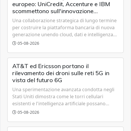
europeo: UniCredit, Accenture e IBM
scommettono sull'innovazione
tecnologica
Una collaborazione strategica di lungo termine
per costruire la piattaforma bancaria di nuova
generazione unendo cloud, dati e intelligenza
artificiale.
05-08-2026
AT&T ed Ericsson portano il
rilevamento dei droni sulle reti 5G in
vista del futuro 6G
Una sperimentazione avanzata condotta negli
Stati Uniti dimostra come le torri cellulari
esistenti e l'intelligenza artificiale possano
tracciare velivoli a bassa quota in tempo reale,
05-08-2026
anticipando le funzionalità tipiche delle reti di
sesta generazione.