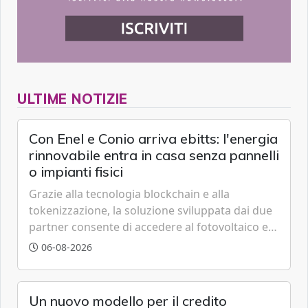
ULTIME NOTIZIE
Con Enel e Conio arriva ebitts: l'energia
rinnovabile entra in casa senza pannelli
o impianti fisici
Grazie alla tecnologia blockchain e alla
tokenizzazione, la soluzione sviluppata dai due
partner consente di accedere al fotovoltaico e
all'eolico ottenendo risparmi diretti in bolletta,
06-08-2026
offrendo un'alternativa ideale soprattutto per
chi vive in appartamento nei centri urbani.
Un nuovo modello per il credito