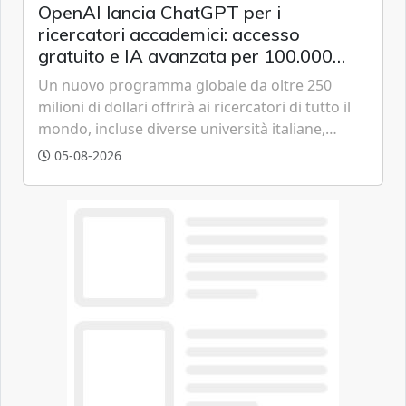
OpenAI lancia ChatGPT per i
ricercatori accademici: accesso
gratuito e IA avanzata per 100.000
scienziati
Un nuovo programma globale da oltre 250
milioni di dollari offrirà ai ricercatori di tutto il
mondo, incluse diverse università italiane,
strumenti avanzati basati sulla famiglia di
05-08-2026
modelli GPT-5.6 per accelerare le scoperte
scientifiche.