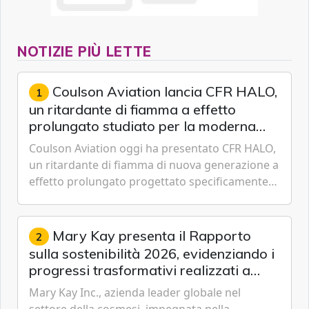
NOTIZIE PIÙ LETTE
Coulson Aviation lancia CFR HALO,
1
un ritardante di fiamma a effetto
prolungato studiato per la moderna
lotta aerea contro gli incendi
Coulson Aviation oggi ha presentato CFR HALO,
un ritardante di fiamma di nuova generazione a
effetto prolungato progettato specificamente
per i velivoli moderni, i sistemi di serbatoi e le
missioni an...
Mary Kay presenta il Rapporto
2
sulla sostenibilità 2026, evidenziando i
progressi trasformativi realizzati a
livello globale nelle sfere sociale,
Mary Kay Inc., azienda leader globale nel
economica e ambientale
settore della cosmesi, impegnata nella