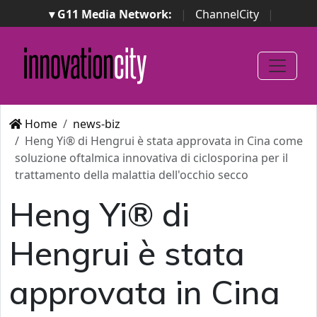
▾ G11 Media Network:
|
ChannelCity
|
ImpresaCity
|
SecurityOpenLab
|
Italian Channel
Awards
|
Italian Project Awards
|
Italian Security
Awards
|
...
Home
news-biz
Heng Yi® di Hengrui è stata approvata in Cina come
soluzione oftalmica innovativa di ciclosporina per il
trattamento della malattia dell'occhio secco
Heng Yi® di
Hengrui è stata
approvata in Cina