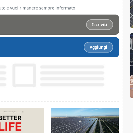
ciuto e vuoi rimanere sempre informato
Iscriviti
Aggiungi