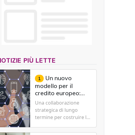
NOTIZIE PIÙ LETTE
Un nuovo
1
modello per il
credito europeo:
UniCredit,
Una collaborazione
Accenture e IBM
strategica di lungo
scommettono
termine per costruire la
sull'innovazione
piattaforma bancaria di
tecnologica
nuova generazione