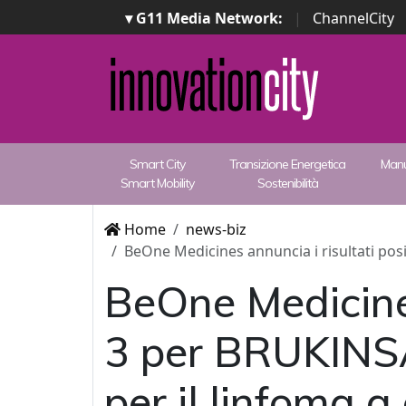
▾ G11 Media Network:
|
ChannelCity
Smart City
Transizione Energetica
Manu
Smart Mobility
Sostenibilità
Home
news-biz
BeOne Medicines annuncia i risultati posi
BeOne Medicines 
3 per BRUKINSA
per il linfoma a