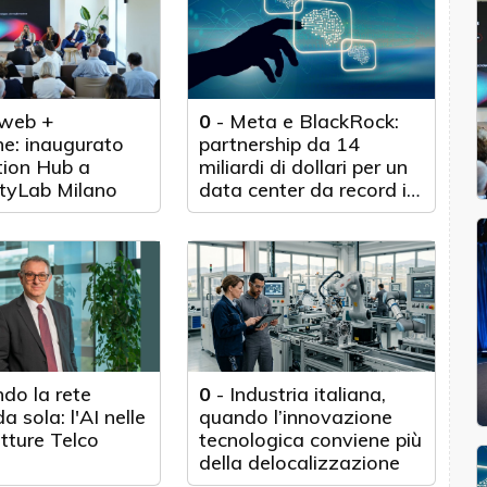
web +
0
-
Meta e BlackRock:
e: inaugurato
partnership da 14
tion Hub a
miliardi di dollari per un
tyLab Milano
data center da record in
Texas
do la rete
0
-
Industria italiana,
a sola: l'AI nelle
quando l’innovazione
utture Telco
tecnologica conviene più
della delocalizzazione