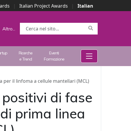
wards
|
Italian Project Awards
|
Italian
Altro...
artup
Ricerche
Eventi
e Trend
Formazione
per il linfoma a cellule mantellari (MCL)
positivi di fase
i prima linea
CL)