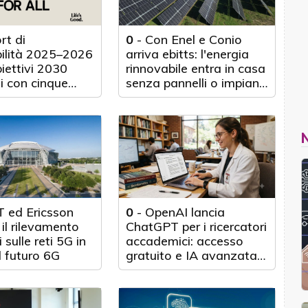
rt di
0
-
Con Enel e Conio
bilità 2025–2026
arriva ebitts: l'energia
biettivi 2030
rinnovabile entra in casa
i con cinque
senza pannelli o impianti
nticipo
fisici
 ed Ericsson
0
-
OpenAI lancia
il rilevamento
ChatGPT per i ricercatori
 sulle reti 5G in
accademici: accesso
l futuro 6G
gratuito e IA avanzata
per 100.000 scienziati