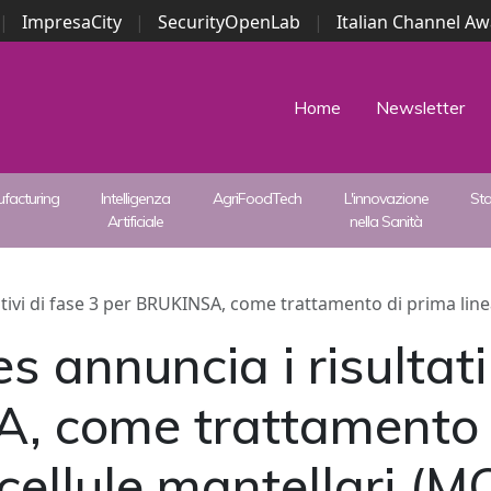
|
ImpresaCity
|
SecurityOpenLab
|
Italian Channel A
Security Awards
|
...
Home
Newsletter
facturing
Intelligenza
AgriFoodTech
L'innovazione
St
Artificiale
nella Sanità
tivi di fase 3 per BRUKINSA, come trattamento di prima linea 
annuncia i risultati 
, come trattamento d
 cellule mantellari (M