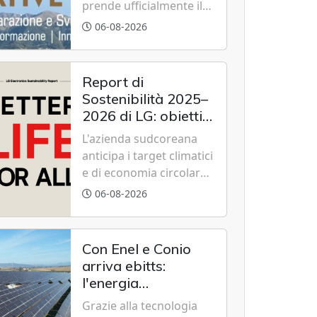
prende ufficialmente il
via il recupero dell'ex
06-08-2026
Albergo Scuola di
Summonte grazie a un
modello di partenariato
Report di
pubblico-privato e a una
Sostenibilità 2025–
rete di partner strategici
2026 di LG: obiettivi
d'eccellenza.
2030 raggiunti con
L'azienda sudcoreana
cinque anni
anticipa i target climatici
d'anticipo
e di economia circolare,
confermando
06-08-2026
l'eccellenza globale nelle
performance ESG grazie
a innovazione,
Con Enel e Conio
accessibilità e
arriva ebitts:
governance
l'energia
trasparente.
rinnovabile entra in
Grazie alla tecnologia
casa senza pannelli