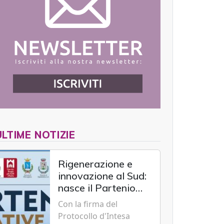
ULTIME NOTIZIE
Rigenerazione e
innovazione al Sud:
nasce il Partenio
Creative Hub per il
Con la firma del
rilancio del
Protocollo d'Intesa
territorio