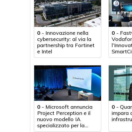
0
-
Innovazione nella
0
-
Fast
cybersecurity: al via la
Vodafon
partnership tra Fortinet
l’Innova
e Intel
SmartCi
0
-
Microsoft annuncia
0
-
Quan
Project Perception e il
impara d
nuovo modello IA
infrastr
specializzato per la
cybersecurity