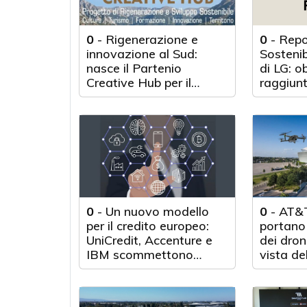
0
-
Rigenerazione e
0
-
Repo
innovazione al Sud:
Sosteni
nasce il Partenio
di LG: o
Creative Hub per il
raggiunt
rilancio del territorio
anni d'a
0
-
Un nuovo modello
0
-
AT&T
per il credito europeo:
portano 
UniCredit, Accenture e
dei droni
IBM scommettono
vista de
sull'innovazione
tecnologica