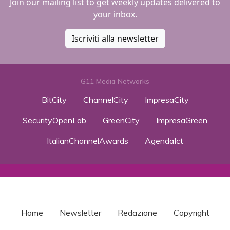
Join our mailing list to get weekly updates delivered to
your inbox.
Iscriviti alla newsletter
G11 Media Networks
BitCity
ChannelCity
ImpresaCity
SecurityOpenLab
GreenCity
ImpresaGreen
ItalianChannelAwards
AgendaIct
Home
Newsletter
Redazione
Copyright