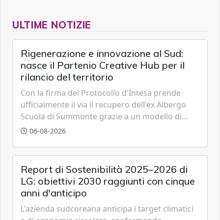
ULTIME NOTIZIE
Rigenerazione e innovazione al Sud:
nasce il Partenio Creative Hub per il
rilancio del territorio
Con la firma del Protocollo d'Intesa prende
ufficialmente il via il recupero dell'ex Albergo
Scuola di Summonte grazie a un modello di
partenariato pubblico-privato e a una rete di
06-08-2026
partner strategici d'eccellenza.
Report di Sostenibilità 2025–2026 di
LG: obiettivi 2030 raggiunti con cinque
anni d'anticipo
L'azienda sudcoreana anticipa i target climatici