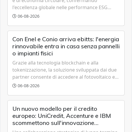
e di economia circolare, confermando
l'eccellenza globale nelle performance ESG
grazie a innovazione, accessibilità e governance
06-08-2026
trasparente.
Con Enel e Conio arriva ebitts: l'energia
rinnovabile entra in casa senza pannelli
o impianti fisici
Grazie alla tecnologia blockchain e alla
tokenizzazione, la soluzione sviluppata dai due
partner consente di accedere al fotovoltaico e
all'eolico ottenendo risparmi diretti in bolletta,
06-08-2026
offrendo un'alternativa ideale soprattutto per
chi vive in appartamento nei centri urbani.
Un nuovo modello per il credito
europeo: UniCredit, Accenture e IBM
scommettono sull'innovazione
tecnologica