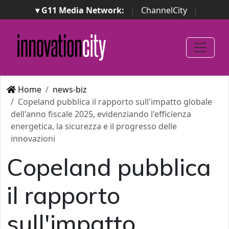
▾ G11 Media Network:
|
ChannelCity
|
ImpresaCity
|
SecurityOpenLab
|
Italian Channel
Awards
|
Italian Project Awards
|
Italian Security
Awards
|
...
Home
news-biz
Copeland pubblica il rapporto sull'impatto globale
dell'anno fiscale 2025, evidenziando l'efficienza
energetica, la sicurezza e il progresso delle
innovazioni
Copeland pubblica
il rapporto
sull'impatto