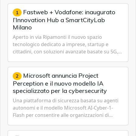
Fastweb + Vodafone: inaugurato
1
l’Innovation Hub a SmartCityLab
Milano
Aperto in via Ripamonti il nuovo spazio
tecnologico dedicato a imprese, startup e
cittadini, con soluzioni avanzate basate su 5G,
IoT, Cloud, Intelligenza Artificiale e
Cybersecurity.
Microsoft annuncia Project
2
Perception e il nuovo modello IA
specializzato per la cybersecurity
Una piattaforma di sicurezza basata su agenti
autonomi e il modello Microsoft AI-Cyber-1-
Flash per consentire alle organizzazioni di
passare da una difesa reattiva a una strategia di
gestione continua del rischio.