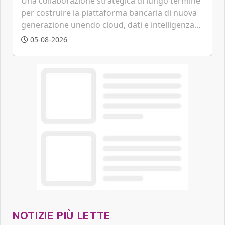
Una collaborazione strategica di lungo termine
per costruire la piattaforma bancaria di nuova
generazione unendo cloud, dati e intelligenza
artificiale.
05-08-2026
NOTIZIE PIÙ LETTE