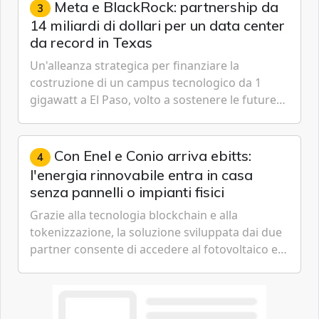
Meta e BlackRock: partnership da
3
14 miliardi di dollari per un data center
da record in Texas
Un'alleanza strategica per finanziare la
costruzione di un campus tecnologico da 1
gigawatt a El Paso, volto a sostenere le future
ambizioni di superintelligenza e intelligenza
artificiale dell'azienda di Mark Zuckerberg.
Con Enel e Conio arriva ebitts:
4
l'energia rinnovabile entra in casa
senza pannelli o impianti fisici
Grazie alla tecnologia blockchain e alla
tokenizzazione, la soluzione sviluppata dai due
partner consente di accedere al fotovoltaico e
all'eolico ottenendo risparmi diretti in bolletta,
offrendo un'alternativa ideale soprattutto per
chi vive in appartamento nei centri urbani.