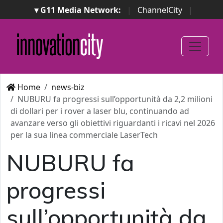
▾ G11 Media Network:
|
ChannelCity
|
ImpresaCity
|
SecurityOpenLab
|
Italian Channel
Awards
|
Italian Project Awards
|
Italian Security
Awards
|
...
Home
news-biz
NUBURU fa progressi sull’opportunità da 2,2 milioni
di dollari per i rover a laser blu, continuando ad
avanzare verso gli obiettivi riguardanti i ricavi nel 2026
per la sua linea commerciale LaserTech
NUBURU fa
progressi
sull’opportunità da