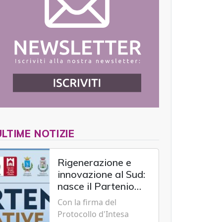
ULTIME NOTIZIE
Rigenerazione e
innovazione al Sud:
nasce il Partenio
Creative Hub per il
Con la firma del
rilancio del
Protocollo d'Intesa
territorio