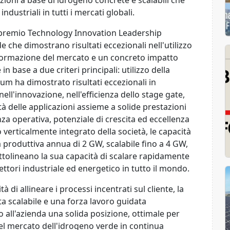
zioni a base di idrogeno concrete e scalabili che
ndustriali in tutti i mercati globali.
l premio Technology Innovation Leadership
e che dimostrano risultati eccezionali nell'utilizzo
formazione del mercato e un concreto impatto
n base a due criteri principali: utilizzo della
m ha dimostrato risultati eccezionali in
nell'innovazione, nell'efficienza dello stage gate,
tà delle applicazioni assieme a solide prestazioni
ienza operativa, potenziale di crescita ed eccellenza
 verticalmente integrato della società, le capacità
 produttiva annua di 2 GW, scalabile fino a 4 GW,
ttolineano la sua capacità di scalare rapidamente
ettori industriale ed energetico in tutto il mondo.
tà di allineare i processi incentrati sul cliente, la
ita scalabile e una forza lavoro guidata
all'azienda una solida posizione, ottimale per
el mercato dell'idrogeno verde in continua