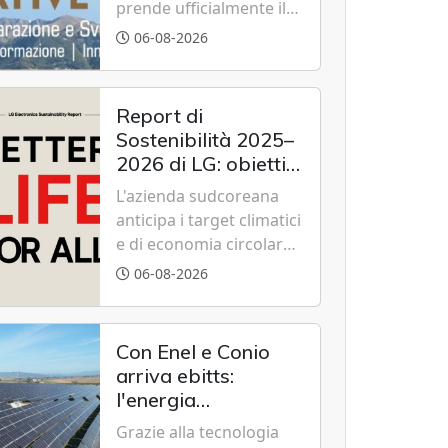
prende ufficialmente il
via il recupero dell'ex
06-08-2026
Albergo Scuola di
Summonte grazie a un
modello di partenariato
Report di
pubblico-privato e a una
Sostenibilità 2025–
rete di partner strategici
2026 di LG: obiettivi
d'eccellenza.
2030 raggiunti con
L'azienda sudcoreana
cinque anni
anticipa i target climatici
d'anticipo
e di economia circolare,
confermando
06-08-2026
l'eccellenza globale nelle
performance ESG grazie
a innovazione,
Con Enel e Conio
accessibilità e
arriva ebitts:
governance
l'energia
trasparente.
rinnovabile entra in
Grazie alla tecnologia
casa senza pannelli