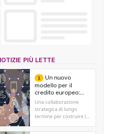
NOTIZIE PIÙ LETTE
Un nuovo
1
modello per il
credito europeo:
UniCredit,
Una collaborazione
Accenture e IBM
strategica di lungo
scommettono
termine per costruire la
sull'innovazione
piattaforma bancaria di
tecnologica
nuova generazione