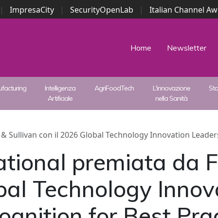
|
ImpresaCity
|
SecurityOpenLab
|
Italian Channel A
Security Awards
|
...
Home
Newsletter
facturing
Intelligenza
AgriFoodTech
L'innovazione
St
Artificiale
nella Sanità
 Sullivan con il 2026 Global Technology Innovation Leaders
tional premiata da Fr
bal Technology Innov
gnition for Best Pra