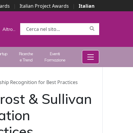
wards
|
Italian Project Awards
|
Italian
Altro...
artup
Ricerche
Eventi
e Trend
Formazione
hip Recognition for Best Practices
ost & Sullivan
ation
ctices