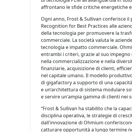
di tecnologia PEM all'avanguardia in solu
affrontano le sfide critiche energetiche e i
Ogni anno, Frost & Sullivan conferisce i
Recognition for Best Practices alle aziend
della tecnologia per promuovere la tras
commerciale. La società valuta le aziende i
tecnologia e impatto commerciale. Ohmiu
entrambi i criteri, grazie al suo impegno 
nella commercializzazione e nella diversi
finanziarie, acquisizione di clienti, effic
nel capitale umano. Il modello produttivo
di gigafactory a supporto di una capacità
e un’architettura di sistema modulare so
e servire un'ampia gamma di clienti nei s
“Frost & Sullivan ha stabilito che la capaci
disciplina operativa, le strategie di cresc
dall'innovazione di Ohmium conferiscono 
catturare opportunità a lungo termine n