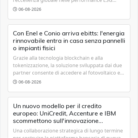
grazie a innovazione, accessibilità e governance
06-08-2026
trasparente.
Con Enel e Conio arriva ebitts: l'energia
rinnovabile entra in casa senza pannelli
o impianti fisici
Grazie alla tecnologia blockchain e alla
tokenizzazione, la soluzione sviluppata dai due
partner consente di accedere al fotovoltaico e
all'eolico ottenendo risparmi diretti in bolletta,
06-08-2026
offrendo un'alternativa ideale soprattutto per
chi vive in appartamento nei centri urbani.
Un nuovo modello per il credito
europeo: UniCredit, Accenture e IBM
scommettono sull'innovazione
tecnologica
Una collaborazione strategica di lungo termine
per costruire la piattaforma bancaria di nuova