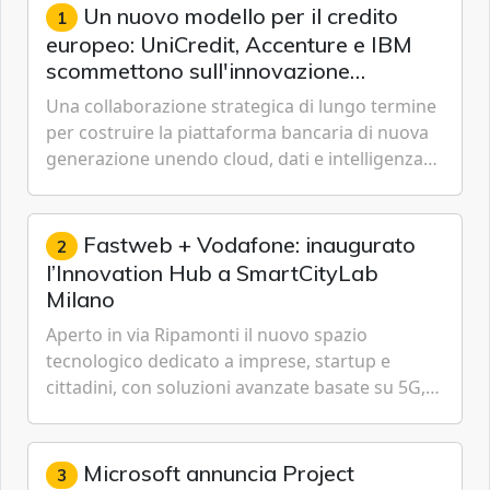
Un nuovo modello per il credito
1
europeo: UniCredit, Accenture e IBM
scommettono sull'innovazione
tecnologica
Una collaborazione strategica di lungo termine
per costruire la piattaforma bancaria di nuova
generazione unendo cloud, dati e intelligenza
artificiale.
Fastweb + Vodafone: inaugurato
2
l’Innovation Hub a SmartCityLab
Milano
Aperto in via Ripamonti il nuovo spazio
tecnologico dedicato a imprese, startup e
cittadini, con soluzioni avanzate basate su 5G,
IoT, Cloud, Intelligenza Artificiale e
Cybersecurity.
Microsoft annuncia Project
3