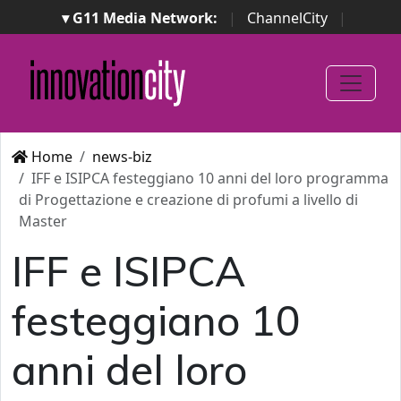
▾ G11 Media Network:
|
ChannelCity
|
ImpresaCity
|
SecurityOpenLab
|
Italian Channel
Awards
|
Italian Project Awards
|
Italian Security
Awards
|
...
Home
news-biz
IFF e ISIPCA festeggiano 10 anni del loro programma
di Progettazione e creazione di profumi a livello di
Master
IFF e ISIPCA
festeggiano 10
anni del loro