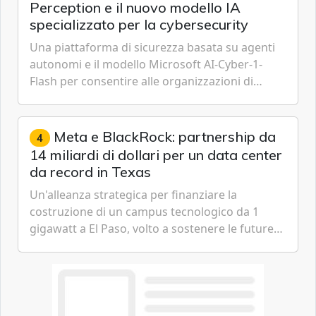
Perception e il nuovo modello IA
specializzato per la cybersecurity
Una piattaforma di sicurezza basata su agenti
autonomi e il modello Microsoft AI-Cyber-1-
Flash per consentire alle organizzazioni di
passare da una difesa reattiva a una strategia di
gestione continua del rischio.
Meta e BlackRock: partnership da
4
14 miliardi di dollari per un data center
da record in Texas
Un'alleanza strategica per finanziare la
costruzione di un campus tecnologico da 1
gigawatt a El Paso, volto a sostenere le future
ambizioni di superintelligenza e intelligenza
artificiale dell'azienda di Mark Zuckerberg.