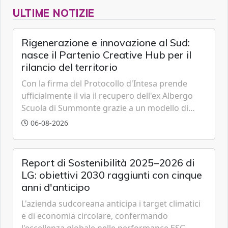
ULTIME NOTIZIE
Rigenerazione e innovazione al Sud:
nasce il Partenio Creative Hub per il
rilancio del territorio
Con la firma del Protocollo d'Intesa prende
ufficialmente il via il recupero dell'ex Albergo
Scuola di Summonte grazie a un modello di
partenariato pubblico-privato e a una rete di
06-08-2026
partner strategici d'eccellenza.
Report di Sostenibilità 2025–2026 di
LG: obiettivi 2030 raggiunti con cinque
anni d'anticipo
L'azienda sudcoreana anticipa i target climatici
e di economia circolare, confermando
l'eccellenza globale nelle performance ESG