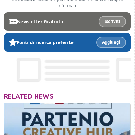
informato
Newsletter Gratuita
Iscriviti
Fonti di ricerca preferite
Aggiungi
RELATED NEWS