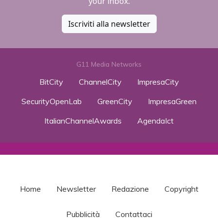
your inbox.
Iscriviti alla newsletter
G11 Media Networks
BitCity
ChannelCity
ImpresaCity
SecurityOpenLab
GreenCity
ImpresaGreen
ItalianChannelAwards
AgendaIct
Home
Newsletter
Redazione
Copyright
Pubblicità
Contattaci