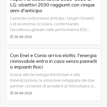
LG: obiettivi 2030 raggiunti con cinque
anni d'anticipo
L'azienda sudcoreana anticipa i target climatici
e di economia circolare, confermando
l'eccellenza globale nelle performance ESG
grazie a innovazione, accessibilità e governance
06-08-2026
trasparente.
Con Enel e Conio arriva ebitts: l'energia
rinnovabile entra in casa senza pannelli
o impianti fisici
Grazie alla tecnologia blockchain e alla
tokenizzazione, la soluzione sviluppata dai due
partner consente di accedere al fotovoltaico e
all'eolico ottenendo risparmi diretti in bolletta,
06-08-2026
offrendo un'alternativa ideale soprattutto per
chi vive in appartamento nei centri urbani.