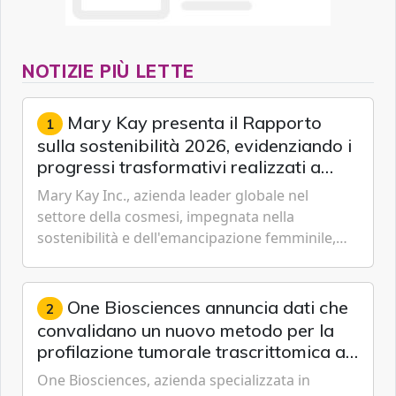
NOTIZIE PIÙ LETTE
Mary Kay presenta il Rapporto
1
sulla sostenibilità 2026, evidenziando i
progressi trasformativi realizzati a
livello globale nelle sfere sociale,
Mary Kay Inc., azienda leader globale nel
economica e ambientale
settore della cosmesi, impegnata nella
sostenibilità e dell'emancipazione femminile,
oggi ha presentato il suo Rapporto sulla
sostenibilità 2026, una panora...
One Biosciences annuncia dati che
2
convalidano un nuovo metodo per la
profilazione tumorale trascrittomica a
singole cellule da campioni istologici
One Biosciences, azienda specializzata in