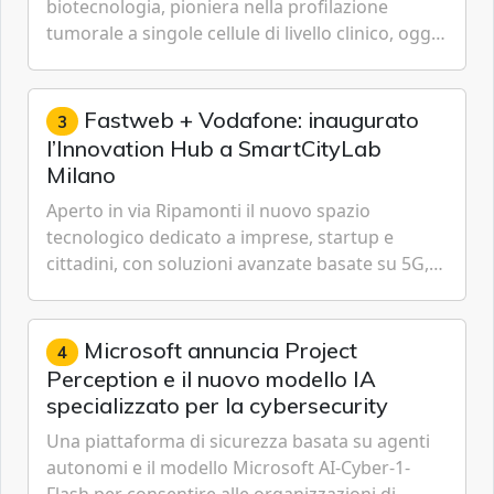
biotecnologia, pioniera nella profilazione
tumorale a singole cellule di livello clinico, oggi
ha annunciato dati indicanti che i profili di
espressione dell'...
Fastweb + Vodafone: inaugurato
3
l’Innovation Hub a SmartCityLab
Milano
Aperto in via Ripamonti il nuovo spazio
tecnologico dedicato a imprese, startup e
cittadini, con soluzioni avanzate basate su 5G,
IoT, Cloud, Intelligenza Artificiale e
Cybersecurity.
Microsoft annuncia Project
4
Perception e il nuovo modello IA
specializzato per la cybersecurity
Una piattaforma di sicurezza basata su agenti
autonomi e il modello Microsoft AI-Cyber-1-