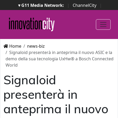
▾ G11 Media Network:
|
ChannelCity
|
ImpresaCity
|
SecurityOpenLab
|
Italian Channel
Awards
|
Italian Project Awards
|
Italian Security
Awards
|
...
Home
news-biz
Signaloid presenterà in anteprima il nuovo ASIC e la
demo della sua tecnologia UxHw® a Bosch Connected
World
Signaloid
presenterà in
anteprima il nuovo