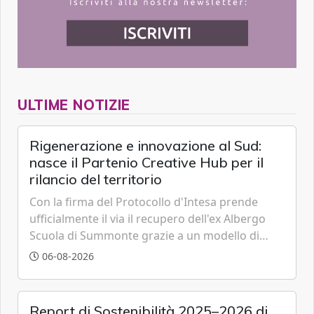
ULTIME NOTIZIE
Rigenerazione e innovazione al Sud:
nasce il Partenio Creative Hub per il
rilancio del territorio
Con la firma del Protocollo d'Intesa prende
ufficialmente il via il recupero dell'ex Albergo
Scuola di Summonte grazie a un modello di
partenariato pubblico-privato e a una rete di
06-08-2026
partner strategici d'eccellenza.
Report di Sostenibilità 2025–2026 di