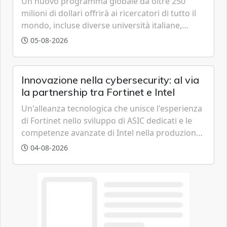
Un nuovo programma globale da oltre 250
milioni di dollari offrirà ai ricercatori di tutto il
mondo, incluse diverse università italiane,
strumenti avanzati basati sulla famiglia di
05-08-2026
modelli GPT-5.6 per accelerare le scoperte
scientifiche.
Innovazione nella cybersecurity: al via
la partnership tra Fortinet e Intel
Un'alleanza tecnologica che unisce l'esperienza
di Fortinet nello sviluppo di ASIC dedicati e le
competenze avanzate di Intel nella produzione
di semiconduttori per potenziare la
04-08-2026
cybersecurity e la resilienza della supply chain
globale.