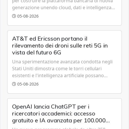
per costruire la piattaforma bancaria di nuova
generazione unendo cloud, dati e intelligenza
artificiale.
05-08-2026
AT&T ed Ericsson portano il
rilevamento dei droni sulle reti 5G in
vista del futuro 6G
Una sperimentazione avanzata condotta negli
Stati Uniti dimostra come le torri cellulari
esistenti e l'intelligenza artificiale possano
tracciare velivoli a bassa quota in tempo reale,
05-08-2026
anticipando le funzionalità tipiche delle reti di
sesta generazione.
OpenAI lancia ChatGPT per i
ricercatori accademici: accesso
gratuito e IA avanzata per 100.000
scienziati