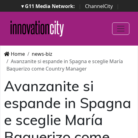
▾ G11 Media Network:
|
ChannelCity
|
ImpresaCity
|
SecurityOpenLab
|
Italian Channel
Awards
|
Italian Project Awards
|
Italian Security
Awards
|
...
Home
news-biz
Avanzanite si espande in Spagna e sceglie María
Baquerizo come Country Manager
Avanzanite si
espande in Spagna
e sceglie María
Baquerizo come