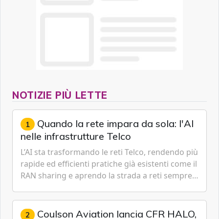
NOTIZIE PIÙ LETTE
Quando la rete impara da sola: l'AI
1
nelle infrastrutture Telco
L’AI sta trasformando le reti Telco, rendendo più
rapide ed efficienti pratiche già esistenti come il
RAN sharing e aprendo la strada a reti sempre
più predittive e in parte autonome, capaci di
anticipare guasti e ottimizzare risorse in tempo
reale. Paride D'Andreta, Direttore Telco &
Coulson Aviation lancia CFR HALO,
2