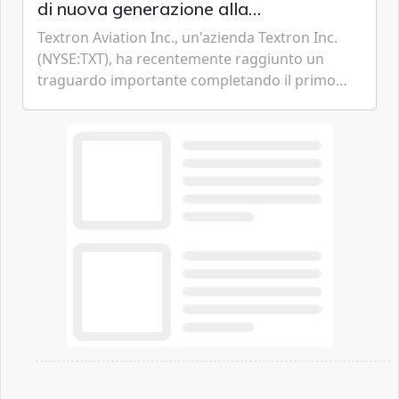
di nuova generazione alla
certificazione
Textron Aviation Inc., un'azienda Textron Inc.
(NYSE:TXT), ha recentemente raggiunto un
traguardo importante completando il primo
volo del prototipo di velivolo Cessna Citation CJ3
Gen3, avvicinando i...