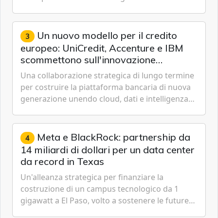
passare da una difesa reattiva a una strategia di
gestione continua del rischio.
Un nuovo modello per il credito
3
europeo: UniCredit, Accenture e IBM
scommettono sull'innovazione
tecnologica
Una collaborazione strategica di lungo termine
per costruire la piattaforma bancaria di nuova
generazione unendo cloud, dati e intelligenza
artificiale.
Meta e BlackRock: partnership da
4
14 miliardi di dollari per un data center
da record in Texas
Un'alleanza strategica per finanziare la
costruzione di un campus tecnologico da 1
gigawatt a El Paso, volto a sostenere le future
ambizioni di superintelligenza e intelligenza