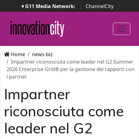
▾ G11 Media Network:
|
ChannelCity
|
ImpresaCity
|
SecurityOpenLab
|
Italian Channel
Awards
|
Italian Project Awards
|
Italian Security
Awards
|
...
Home
news-biz
Impartner riconosciuta come leader nel G2 Summer
2026 Enterprise Grid® per la gestione dei rapporti con
i partner
Impartner
riconosciuta come
leader nel G2