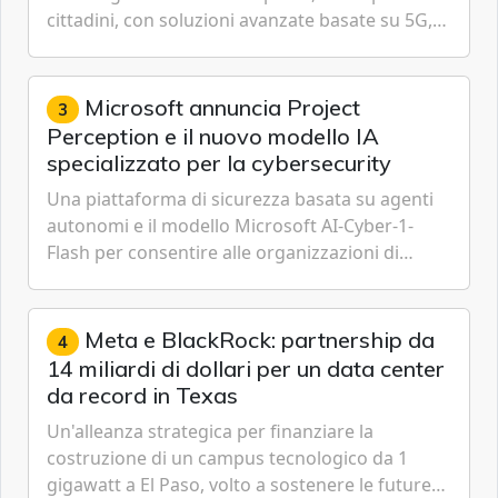
cittadini, con soluzioni avanzate basate su 5G,
IoT, Cloud, Intelligenza Artificiale e
Cybersecurity.
Microsoft annuncia Project
3
Perception e il nuovo modello IA
specializzato per la cybersecurity
Una piattaforma di sicurezza basata su agenti
autonomi e il modello Microsoft AI-Cyber-1-
Flash per consentire alle organizzazioni di
passare da una difesa reattiva a una strategia di
gestione continua del rischio.
Meta e BlackRock: partnership da
4
14 miliardi di dollari per un data center
da record in Texas
Un'alleanza strategica per finanziare la
costruzione di un campus tecnologico da 1
gigawatt a El Paso, volto a sostenere le future