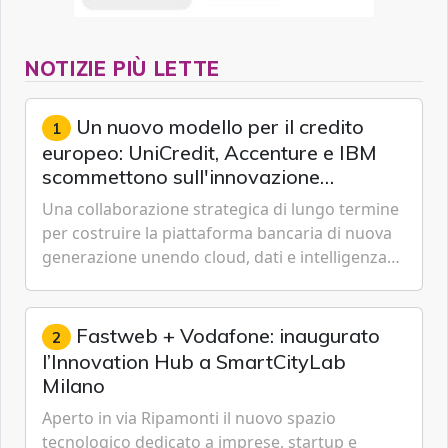
NOTIZIE PIÙ LETTE
Un nuovo modello per il credito
1
europeo: UniCredit, Accenture e IBM
scommettono sull'innovazione
tecnologica
Una collaborazione strategica di lungo termine
per costruire la piattaforma bancaria di nuova
generazione unendo cloud, dati e intelligenza
artificiale.
Fastweb + Vodafone: inaugurato
2
l’Innovation Hub a SmartCityLab
Milano
Aperto in via Ripamonti il nuovo spazio
tecnologico dedicato a imprese, startup e