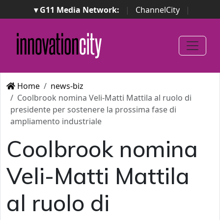
▾ G11 Media Network:
|
ChannelCity
|
ImpresaCity
|
SecurityOpenLab
|
Italian Channel
Awards
|
Italian Project Awards
|
Italian Security
Awards
|
...
Home
news-biz
Coolbrook nomina Veli-Matti Mattila al ruolo di
presidente per sostenere la prossima fase di
ampliamento industriale
Coolbrook nomina
Veli-Matti Mattila
al ruolo di