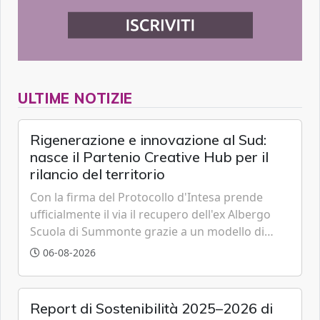
ULTIME NOTIZIE
Rigenerazione e innovazione al Sud:
nasce il Partenio Creative Hub per il
rilancio del territorio
Con la firma del Protocollo d'Intesa prende
ufficialmente il via il recupero dell'ex Albergo
Scuola di Summonte grazie a un modello di
partenariato pubblico-privato e a una rete di
06-08-2026
partner strategici d'eccellenza.
Report di Sostenibilità 2025–2026 di