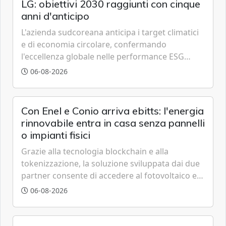
LG: obiettivi 2030 raggiunti con cinque
anni d'anticipo
L'azienda sudcoreana anticipa i target climatici
e di economia circolare, confermando
l'eccellenza globale nelle performance ESG
grazie a innovazione, accessibilità e governance
06-08-2026
trasparente.
Con Enel e Conio arriva ebitts: l'energia
rinnovabile entra in casa senza pannelli
o impianti fisici
Grazie alla tecnologia blockchain e alla
tokenizzazione, la soluzione sviluppata dai due
partner consente di accedere al fotovoltaico e
all'eolico ottenendo risparmi diretti in bolletta,
06-08-2026
offrendo un'alternativa ideale soprattutto per
chi vive in appartamento nei centri urbani.