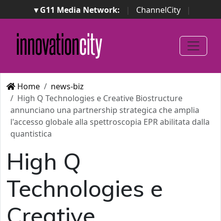
▾ G11 Media Network:
|
ChannelCity
|
ImpresaCity
|
SecurityOpenLab
|
Italian Channel
Awards
|
Italian Project Awards
|
Italian Security
Awards
|
...
Home
news-biz
High Q Technologies e Creative Biostructure
annunciano una partnership strategica che amplia
l'accesso globale alla spettroscopia EPR abilitata dalla
quantistica
High Q
Technologies e
Creative