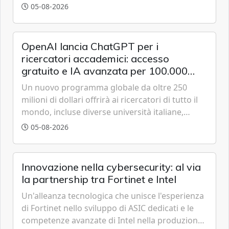
tracciare velivoli a bassa quota in tempo reale,
05-08-2026
anticipando le funzionalità tipiche delle reti di
sesta generazione.
OpenAI lancia ChatGPT per i
ricercatori accademici: accesso
gratuito e IA avanzata per 100.000
scienziati
Un nuovo programma globale da oltre 250
milioni di dollari offrirà ai ricercatori di tutto il
mondo, incluse diverse università italiane,
strumenti avanzati basati sulla famiglia di
05-08-2026
modelli GPT-5.6 per accelerare le scoperte
scientifiche.
Innovazione nella cybersecurity: al via
la partnership tra Fortinet e Intel
Un'alleanza tecnologica che unisce l'esperienza
di Fortinet nello sviluppo di ASIC dedicati e le
competenze avanzate di Intel nella produzione