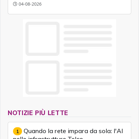
di semiconduttori per potenziare la
04-08-2026
cybersecurity e la resilienza della supply chain
globale.
NOTIZIE PIÙ LETTE
Quando la rete impara da sola: l'AI
1
nelle infrastrutture Telco