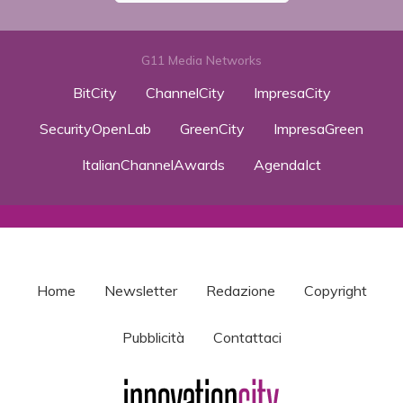
G11 Media Networks
BitCity
ChannelCity
ImpresaCity
SecurityOpenLab
GreenCity
ImpresaGreen
ItalianChannelAwards
AgendaIct
Home
Newsletter
Redazione
Copyright
Pubblicità
Contattaci