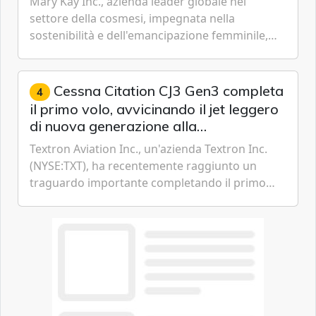
Mary Kay Inc., azienda leader globale nel
economica e ambientale
settore della cosmesi, impegnata nella
sostenibilità e dell'emancipazione femminile,
oggi ha presentato il suo Rapporto sulla
sostenibilità 2026, una panora...
Cessna Citation CJ3 Gen3 completa
4
il primo volo, avvicinando il jet leggero
di nuova generazione alla
certificazione
Textron Aviation Inc., un'azienda Textron Inc.
(NYSE:TXT), ha recentemente raggiunto un
traguardo importante completando il primo
volo del prototipo di velivolo Cessna Citation CJ3
Gen3, avvicinando i...