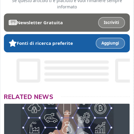
Se questo articolo ti è piaciuto e vuoi rimanere sempre
informato
Newsletter Gratuita
Iscriviti
Fonti di ricerca preferite
Aggiungi
RELATED NEWS