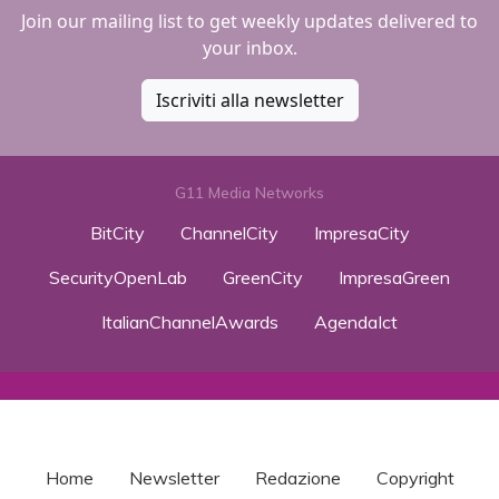
Join our mailing list to get weekly updates delivered to
your inbox.
Iscriviti alla newsletter
G11 Media Networks
BitCity
ChannelCity
ImpresaCity
SecurityOpenLab
GreenCity
ImpresaGreen
ItalianChannelAwards
AgendaIct
Home
Newsletter
Redazione
Copyright