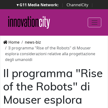
▾ G11 Media Network:
|
ChannelCity
|
ImpresaCity
|
SecurityOpenLab
|
Italian Channel
Awards
|
Italian Project Awards
|
Italian Security
Awards
|
...
Home
news-biz
Il programma "Rise of the Robots" di Mouser
esplora considerazioni relative alla progettazione
degli umanoidi
Il programma "Rise
of the Robots" di
Mouser esplora