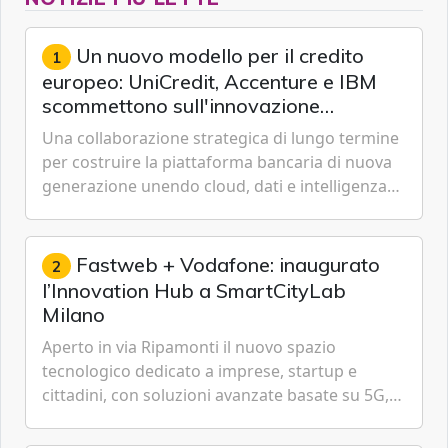
Un nuovo modello per il credito
1
europeo: UniCredit, Accenture e IBM
scommettono sull'innovazione
tecnologica
Una collaborazione strategica di lungo termine
per costruire la piattaforma bancaria di nuova
generazione unendo cloud, dati e intelligenza
artificiale.
Fastweb + Vodafone: inaugurato
2
l’Innovation Hub a SmartCityLab
Milano
Aperto in via Ripamonti il nuovo spazio
tecnologico dedicato a imprese, startup e
cittadini, con soluzioni avanzate basate su 5G,
IoT, Cloud, Intelligenza Artificiale e
Cybersecurity.