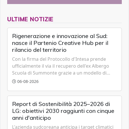
ULTIME NOTIZIE
Rigenerazione e innovazione al Sud:
nasce il Partenio Creative Hub per il
rilancio del territorio
Con la firma del Protocollo d'Intesa prende
ufficialmente il via il recupero dell'ex Albergo
Scuola di Summonte grazie a un modello di
partenariato pubblico-privato e a una rete di
06-08-2026
partner strategici d'eccellenza.
Report di Sostenibilità 2025–2026 di
LG: obiettivi 2030 raggiunti con cinque
anni d'anticipo
L'azienda sudcoreana anticipa i target climatici