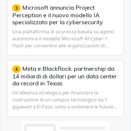
Microsoft annuncia Project
3
Perception e il nuovo modello IA
specializzato per la cybersecurity
Una piattaforma di sicurezza basata su agenti
autonomi e il modello Microsoft AI-Cyber-1-
Flash per consentire alle organizzazioni di
passare da una difesa reattiva a una strategia di
gestione continua del rischio.
Meta e BlackRock: partnership da
4
14 miliardi di dollari per un data center
da record in Texas
Un'alleanza strategica per finanziare la
costruzione di un campus tecnologico da 1
gigawatt a El Paso, volto a sostenere le future
ambizioni di superintelligenza e intelligenza
artificiale dell'azienda di Mark Zuckerberg.