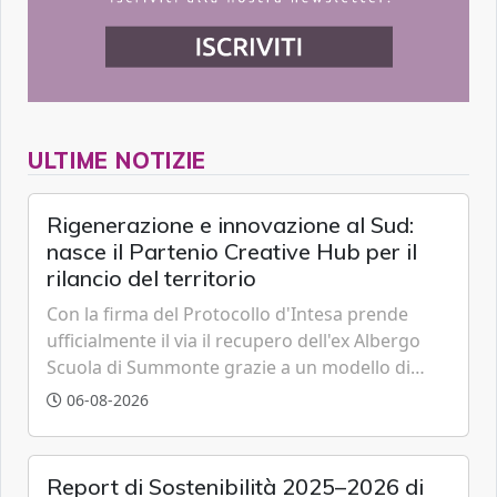
ULTIME NOTIZIE
Rigenerazione e innovazione al Sud:
nasce il Partenio Creative Hub per il
rilancio del territorio
Con la firma del Protocollo d'Intesa prende
ufficialmente il via il recupero dell'ex Albergo
Scuola di Summonte grazie a un modello di
partenariato pubblico-privato e a una rete di
06-08-2026
partner strategici d'eccellenza.
Report di Sostenibilità 2025–2026 di