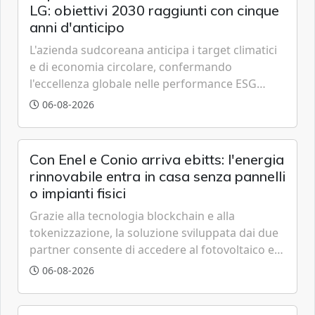
LG: obiettivi 2030 raggiunti con cinque
anni d'anticipo
L'azienda sudcoreana anticipa i target climatici
e di economia circolare, confermando
l'eccellenza globale nelle performance ESG
grazie a innovazione, accessibilità e governance
06-08-2026
trasparente.
Con Enel e Conio arriva ebitts: l'energia
rinnovabile entra in casa senza pannelli
o impianti fisici
Grazie alla tecnologia blockchain e alla
tokenizzazione, la soluzione sviluppata dai due
partner consente di accedere al fotovoltaico e
all'eolico ottenendo risparmi diretti in bolletta,
06-08-2026
offrendo un'alternativa ideale soprattutto per
chi vive in appartamento nei centri urbani.