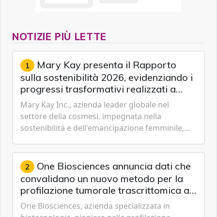
NOTIZIE PIÙ LETTE
Mary Kay presenta il Rapporto
1
sulla sostenibilità 2026, evidenziando i
progressi trasformativi realizzati a
livello globale nelle sfere sociale,
Mary Kay Inc., azienda leader globale nel
economica e ambientale
settore della cosmesi, impegnata nella
sostenibilità e dell'emancipazione femminile,
oggi ha presentato il suo Rapporto sulla
sostenibilità 2026, una panora...
One Biosciences annuncia dati che
2
convalidano un nuovo metodo per la
profilazione tumorale trascrittomica a
singole cellule da campioni istologici
One Biosciences, azienda specializzata in