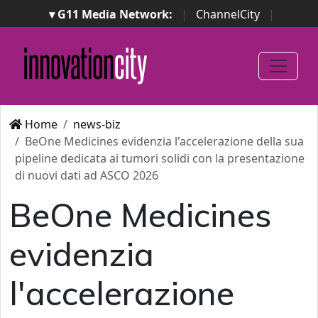
▾ G11 Media Network:
|
ChannelCity
|
ImpresaCity
|
SecurityOpenLab
|
Italian Channel
Awards
|
Italian Project Awards
|
Italian Security
Awards
|
...
Home
news-biz
BeOne Medicines evidenzia l'accelerazione della sua
pipeline dedicata ai tumori solidi con la presentazione
di nuovi dati ad ASCO 2026
BeOne Medicines
evidenzia
l'accelerazione