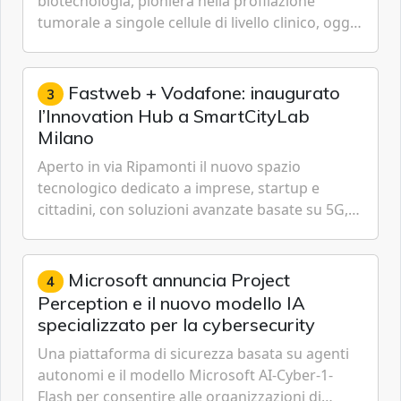
biotecnologia, pioniera nella profilazione
tumorale a singole cellule di livello clinico, oggi
ha annunciato dati indicanti che i profili di
espressione dell'...
Fastweb + Vodafone: inaugurato
3
l’Innovation Hub a SmartCityLab
Milano
Aperto in via Ripamonti il nuovo spazio
tecnologico dedicato a imprese, startup e
cittadini, con soluzioni avanzate basate su 5G,
IoT, Cloud, Intelligenza Artificiale e
Cybersecurity.
Microsoft annuncia Project
4
Perception e il nuovo modello IA
specializzato per la cybersecurity
Una piattaforma di sicurezza basata su agenti
autonomi e il modello Microsoft AI-Cyber-1-
Flash per consentire alle organizzazioni di