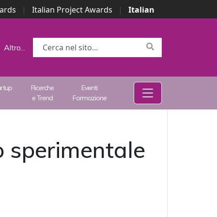
wards
|
Italian Project Awards
|
Italian
Altro...
artup
Ricerche
Eventi
e Trend
Formazione
o sperimentale