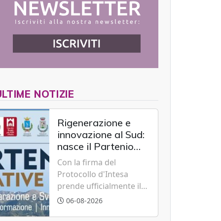
ULTIME NOTIZIE
Rigenerazione e
innovazione al Sud:
nasce il Partenio
Creative Hub per il
Con la firma del
rilancio del
Protocollo d'Intesa
territorio
prende ufficialmente il
via il recupero dell'ex
06-08-2026
Albergo Scuola di