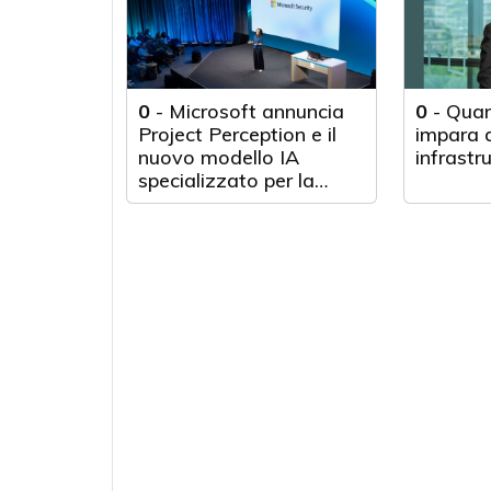
0
-
Microsoft annuncia
0
-
Quan
Project Perception e il
impara d
nuovo modello IA
infrastr
specializzato per la
cybersecurity