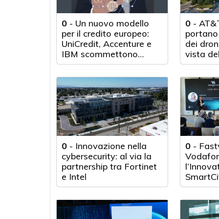
0
-
Un nuovo modello
0
-
AT&T
per il credito europeo:
portano 
UniCredit, Accenture e
dei droni
IBM scommettono
vista de
sull'innovazione
tecnologica
0
-
Innovazione nella
0
-
Fast
cybersecurity: al via la
Vodafon
partnership tra Fortinet
l’Innova
e Intel
SmartCi