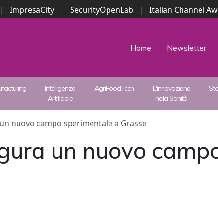
|
ImpresaCity
|
SecurityOpenLab
|
Italian Channel A
Security Awards
|
...
Home
Newsletter
facturing
Intelligenza
AgriFoodTech
L'innovazione
St
Artificiale
nella Sanità
a un nuovo campo sperimentale a Grasse
ugura un nuovo camp