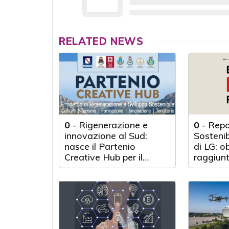
RELATED NEWS
0
-
Rigenerazione e
0
-
Repo
innovazione al Sud:
Sosteni
nasce il Partenio
di LG: o
Creative Hub per il
raggiunt
rilancio del territorio
anni d'a