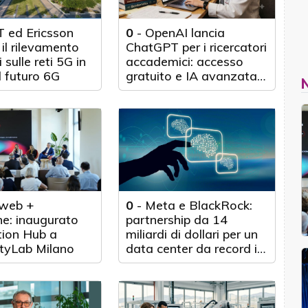
 ed Ericsson
0
-
OpenAI lancia
il rilevamento
ChatGPT per i ricercatori
 sulle reti 5G in
accademici: accesso
l futuro 6G
gratuito e IA avanzata
per 100.000 scienziati
web +
0
-
Meta e BlackRock:
e: inaugurato
partnership da 14
tion Hub a
miliardi di dollari per un
tyLab Milano
data center da record in
Texas