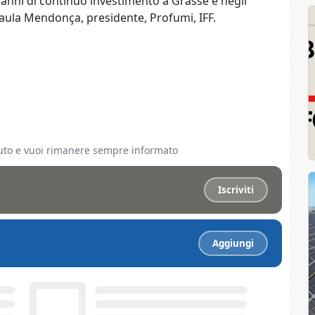
'anni di continuo investimento a Grasse e negli
Paula Mendonça, presidente, Profumi, IFF.
ciuto e vuoi rimanere sempre informato
Iscriviti
Aggiungi