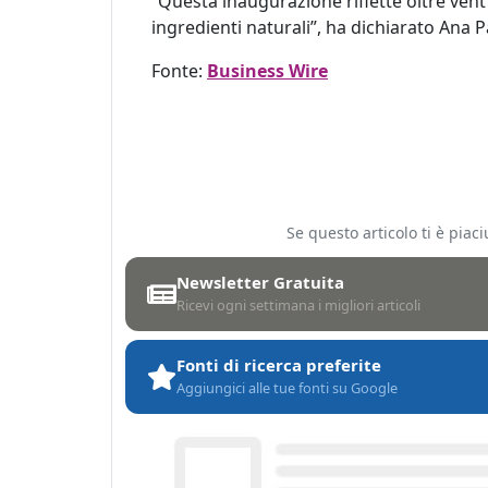
“Questa inaugurazione riflette oltre vent
ingredienti naturali”, ha dichiarato Ana 
Fonte:
Business Wire
Se questo articolo ti è pia
Newsletter Gratuita
Ricevi ogni settimana i migliori articoli
Fonti di ricerca preferite
Aggiungici alle tue fonti su Google