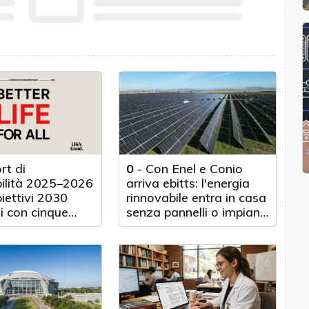
rt di
0
-
Con Enel e Conio
bilità 2025–2026
arriva ebitts: l'energia
biettivi 2030
rinnovabile entra in casa
i con cinque
senza pannelli o impianti
nticipo
fisici