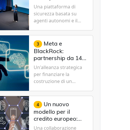
Cybersecurity.
nuovo modello IA
Una piattaforma di
specializzato per la
sicurezza basata su
cybersecurity
agenti autonomi e il
modello Microsoft AI-
Cyber-1-Flash per
consentire alle
Meta e
3
organizzazioni di
BlackRock:
passare da una difesa
partnership da 14
reattiva a una strategia
miliardi di dollari
Un'alleanza strategica
di gestione continua del
per un data center
per finanziare la
rischio.
da record in Texas
costruzione di un
campus tecnologico da
1 gigawatt a El Paso,
volto a sostenere le
Un nuovo
4
future ambizioni di
modello per il
superintelligenza e
credito europeo:
intelligenza artificiale
UniCredit,
Una collaborazione