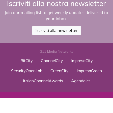
Iscriviti alla nostra newsletter
Join our mailing list to get weekly updates delivered to
your inbox.
Iscriviti alla newsletter
G11 Media Networks
BitCity
ChannelCity
ImpresaCity
SecurityOpenLab
GreenCity
ImpresaGreen
ItalianChannelAwards
AgendaIct