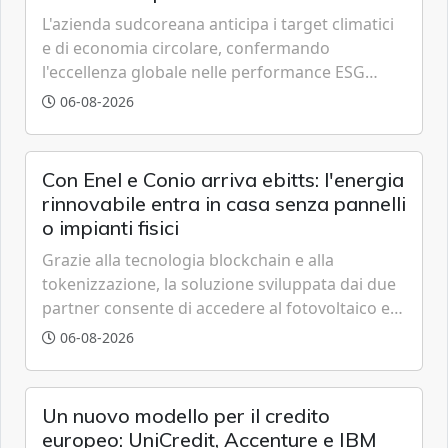
L'azienda sudcoreana anticipa i target climatici
e di economia circolare, confermando
l'eccellenza globale nelle performance ESG
grazie a innovazione, accessibilità e governance
06-08-2026
trasparente.
Con Enel e Conio arriva ebitts: l'energia
rinnovabile entra in casa senza pannelli
o impianti fisici
Grazie alla tecnologia blockchain e alla
tokenizzazione, la soluzione sviluppata dai due
partner consente di accedere al fotovoltaico e
all'eolico ottenendo risparmi diretti in bolletta,
06-08-2026
offrendo un'alternativa ideale soprattutto per
chi vive in appartamento nei centri urbani.
Un nuovo modello per il credito
europeo: UniCredit, Accenture e IBM