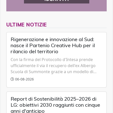
ULTIME NOTIZIE
Rigenerazione e innovazione al Sud:
nasce il Partenio Creative Hub per il
rilancio del territorio
Con la firma del Protocollo d'Intesa prende
ufficialmente il via il recupero dell'ex Albergo
Scuola di Summonte grazie a un modello di
partenariato pubblico-privato e a una rete di
06-08-2026
partner strategici d'eccellenza.
Report di Sostenibilità 2025–2026 di
LG: obiettivi 2030 raggiunti con cinque
anni d'anticipo