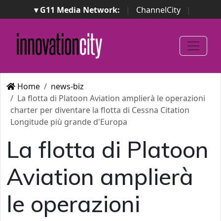
▾ G11 Media Network:
|
ChannelCity
|
ImpresaCity
|
SecurityOpenLab
|
Italian Channel
Awards
|
Italian Project Awards
|
Italian Security
Awards
|
...
Home
news-biz
La flotta di Platoon Aviation amplierà le operazioni
charter per diventare la flotta di Cessna Citation
Longitude più grande d'Europa
La flotta di Platoon
Aviation amplierà
le operazioni