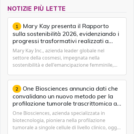
NOTIZIE PIÙ LETTE
Mary Kay presenta il Rapporto
1
sulla sostenibilità 2026, evidenziando i
progressi trasformativi realizzati a
livello globale nelle sfere sociale,
Mary Kay Inc., azienda leader globale nel
economica e ambientale
settore della cosmesi, impegnata nella
sostenibilità e dell'emancipazione femminile,
oggi ha presentato il suo Rapporto sulla
sostenibilità 2026, una panora...
One Biosciences annuncia dati che
2
convalidano un nuovo metodo per la
profilazione tumorale trascrittomica a
singole cellule da campioni istologici
One Biosciences, azienda specializzata in
biotecnologia, pioniera nella profilazione
tumorale a singole cellule di livello clinico, oggi