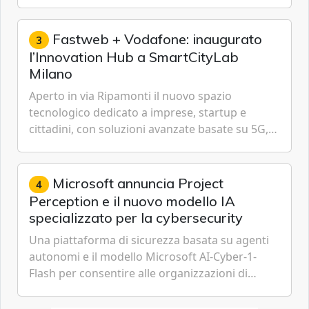
ha annunciato dati indicanti che i profili di
espressione dell'...
Fastweb + Vodafone: inaugurato
3
l’Innovation Hub a SmartCityLab
Milano
Aperto in via Ripamonti il nuovo spazio
tecnologico dedicato a imprese, startup e
cittadini, con soluzioni avanzate basate su 5G,
IoT, Cloud, Intelligenza Artificiale e
Cybersecurity.
Microsoft annuncia Project
4
Perception e il nuovo modello IA
specializzato per la cybersecurity
Una piattaforma di sicurezza basata su agenti
autonomi e il modello Microsoft AI-Cyber-1-
Flash per consentire alle organizzazioni di
passare da una difesa reattiva a una strategia di
gestione continua del rischio.