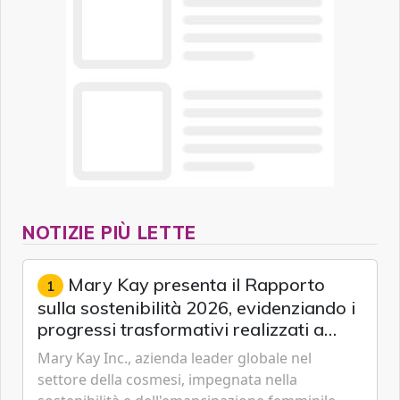
NOTIZIE PIÙ LETTE
Mary Kay presenta il Rapporto
1
sulla sostenibilità 2026, evidenziando i
progressi trasformativi realizzati a
livello globale nelle sfere sociale,
Mary Kay Inc., azienda leader globale nel
economica e ambientale
settore della cosmesi, impegnata nella