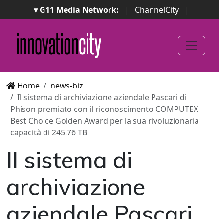
▾ G11 Media Network:
|
ChannelCity
|
ImpresaCity
|
SecurityOpenLab
|
Italian Channel
Awards
|
Italian Project Awards
|
Italian Security
Awards
|
...
Home
news-biz
Il sistema di archiviazione aziendale Pascari di
Phison premiato con il riconoscimento COMPUTEX
Best Choice Golden Award per la sua rivoluzionaria
capacità di 245.76 TB
Il sistema di
archiviazione
aziendale Pascari