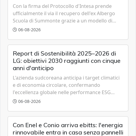
Con la firma del Protocollo d'Intesa prende
ufficialmente il via il recupero dell'ex Albergo
Scuola di Summonte grazie a un modello di
partenariato pubblico-privato e a una rete di
06-08-2026
partner strategici d'eccellenza.
Report di Sostenibilità 2025–2026 di
LG: obiettivi 2030 raggiunti con cinque
anni d'anticipo
L'azienda sudcoreana anticipa i target climatici
e di economia circolare, confermando
l'eccellenza globale nelle performance ESG
grazie a innovazione, accessibilità e governance
06-08-2026
trasparente.
Con Enel e Conio arriva ebitts: l'energia
rinnovabile entra in casa senza pannelli