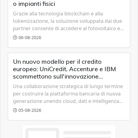
o impianti fisici
Grazie alla tecnologia blockchain e alla
tokenizzazione, la soluzione sviluppata dai due
partner consente di accedere al fotovoltaico e
all'eolico ottenendo risparmi diretti in bolletta,
06-08-2026
offrendo un'alternativa ideale soprattutto per
chi vive in appartamento nei centri urbani.
Un nuovo modello per il credito
europeo: UniCredit, Accenture e IBM
scommettono sull'innovazione
tecnologica
Una collaborazione strategica di lungo termine
per costruire la piattaforma bancaria di nuova
generazione unendo cloud, dati e intelligenza
artificiale.
05-08-2026