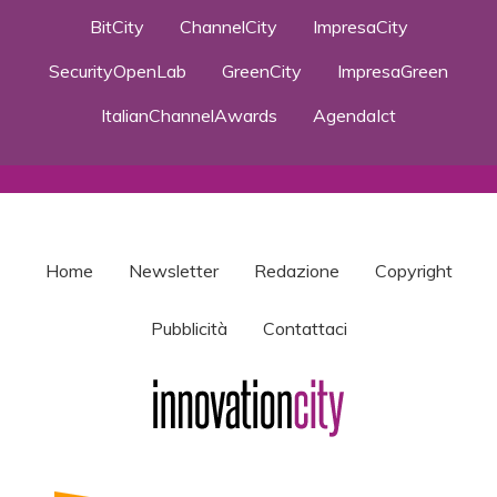
BitCity
ChannelCity
ImpresaCity
SecurityOpenLab
GreenCity
ImpresaGreen
ItalianChannelAwards
AgendaIct
Home
Newsletter
Redazione
Copyright
Pubblicità
Contattaci