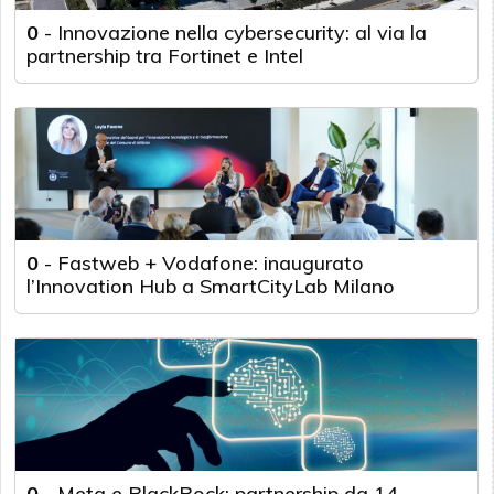
0
-
Innovazione nella cybersecurity: al via la
partnership tra Fortinet e Intel
0
-
Fastweb + Vodafone: inaugurato
l’Innovation Hub a SmartCityLab Milano
0
-
Meta e BlackRock: partnership da 14