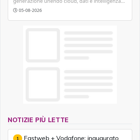
generazione unendo cloud, dati e intelligenza
artificiale.
05-08-2026
NOTIZIE PIÙ LETTE
Fastweb + Vodafone: inaugurato
1