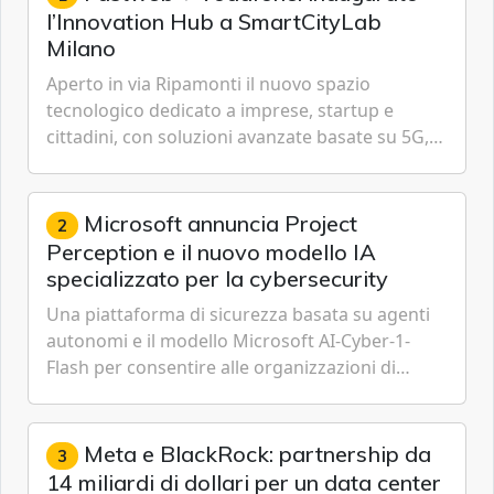
l’Innovation Hub a SmartCityLab
Milano
Aperto in via Ripamonti il nuovo spazio
tecnologico dedicato a imprese, startup e
cittadini, con soluzioni avanzate basate su 5G,
IoT, Cloud, Intelligenza Artificiale e
Cybersecurity.
Microsoft annuncia Project
2
Perception e il nuovo modello IA
specializzato per la cybersecurity
Una piattaforma di sicurezza basata su agenti
autonomi e il modello Microsoft AI-Cyber-1-
Flash per consentire alle organizzazioni di
passare da una difesa reattiva a una strategia di
gestione continua del rischio.
Meta e BlackRock: partnership da
3
14 miliardi di dollari per un data center