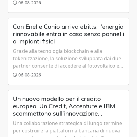
grazie a innovazione, accessibilità e governance
06-08-2026
trasparente.
Con Enel e Conio arriva ebitts: l'energia
rinnovabile entra in casa senza pannelli
o impianti fisici
Grazie alla tecnologia blockchain e alla
tokenizzazione, la soluzione sviluppata dai due
partner consente di accedere al fotovoltaico e
all'eolico ottenendo risparmi diretti in bolletta,
06-08-2026
offrendo un'alternativa ideale soprattutto per
chi vive in appartamento nei centri urbani.
Un nuovo modello per il credito
europeo: UniCredit, Accenture e IBM
scommettono sull'innovazione
tecnologica
Una collaborazione strategica di lungo termine
per costruire la piattaforma bancaria di nuova