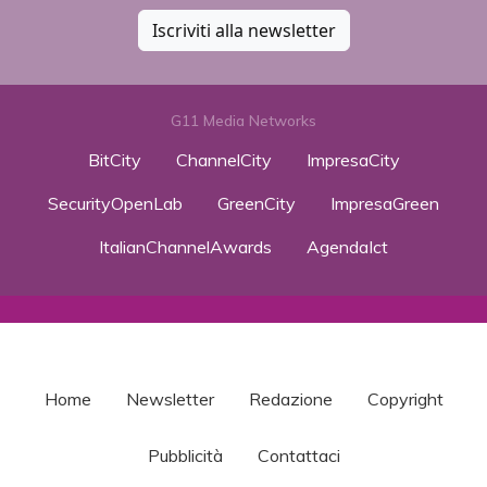
Iscriviti alla newsletter
G11 Media Networks
BitCity
ChannelCity
ImpresaCity
SecurityOpenLab
GreenCity
ImpresaGreen
ItalianChannelAwards
AgendaIct
Home
Newsletter
Redazione
Copyright
Pubblicità
Contattaci