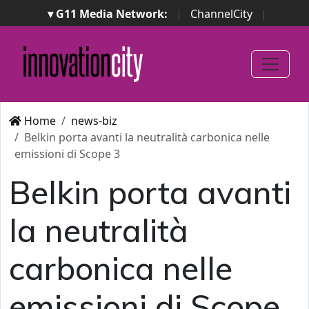
▾ G11 Media Network:
|
ChannelCity
|
ImpresaCity
|
SecurityOpenLab
|
Italian Channel
Awards
|
Italian Project Awards
|
Italian Security
Awards
|
...
Home
news-biz
Belkin porta avanti la neutralità carbonica nelle
emissioni di Scope 3
Belkin porta avanti
la neutralità
carbonica nelle
emissioni di Scope