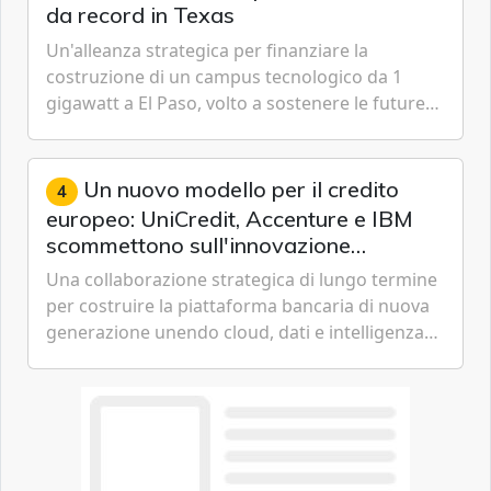
da record in Texas
Un'alleanza strategica per finanziare la
costruzione di un campus tecnologico da 1
gigawatt a El Paso, volto a sostenere le future
ambizioni di superintelligenza e intelligenza
artificiale dell'azienda di Mark Zuckerberg.
Un nuovo modello per il credito
4
europeo: UniCredit, Accenture e IBM
scommettono sull'innovazione
tecnologica
Una collaborazione strategica di lungo termine
per costruire la piattaforma bancaria di nuova
generazione unendo cloud, dati e intelligenza
artificiale.