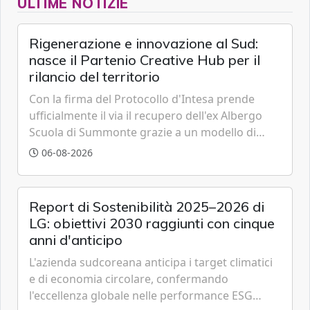
ULTIME NOTIZIE
Rigenerazione e innovazione al Sud:
nasce il Partenio Creative Hub per il
rilancio del territorio
Con la firma del Protocollo d'Intesa prende
ufficialmente il via il recupero dell'ex Albergo
Scuola di Summonte grazie a un modello di
partenariato pubblico-privato e a una rete di
06-08-2026
partner strategici d'eccellenza.
Report di Sostenibilità 2025–2026 di
LG: obiettivi 2030 raggiunti con cinque
anni d'anticipo
L'azienda sudcoreana anticipa i target climatici
e di economia circolare, confermando
l'eccellenza globale nelle performance ESG