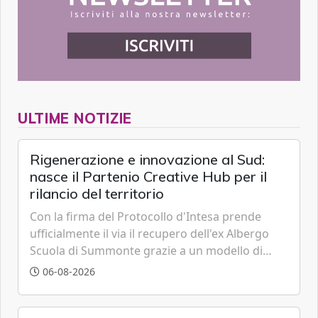
ULTIME NOTIZIE
Rigenerazione e innovazione al Sud:
nasce il Partenio Creative Hub per il
rilancio del territorio
Con la firma del Protocollo d'Intesa prende
ufficialmente il via il recupero dell'ex Albergo
Scuola di Summonte grazie a un modello di
partenariato pubblico-privato e a una rete di
06-08-2026
partner strategici d'eccellenza.