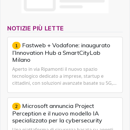
NOTIZIE PIÙ LETTE
Fastweb + Vodafone: inaugurato
1
l’Innovation Hub a SmartCityLab
Milano
Aperto in via Ripamonti il nuovo spazio
tecnologico dedicato a imprese, startup e
cittadini, con soluzioni avanzate basate su 5G,
IoT, Cloud, Intelligenza Artificiale e
Cybersecurity.
Microsoft annuncia Project
2
Perception e il nuovo modello IA
specializzato per la cybersecurity
Una piattaforma di sicurezza basata su agenti