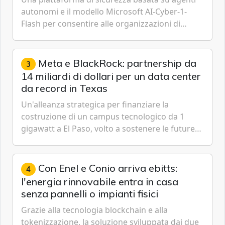
autonomi e il modello Microsoft AI-Cyber-1-
Flash per consentire alle organizzazioni di
passare da una difesa reattiva a una strategia di
gestione continua del rischio.
Meta e BlackRock: partnership da
3
14 miliardi di dollari per un data center
da record in Texas
Un'alleanza strategica per finanziare la
costruzione di un campus tecnologico da 1
gigawatt a El Paso, volto a sostenere le future
ambizioni di superintelligenza e intelligenza
artificiale dell'azienda di Mark Zuckerberg.
Con Enel e Conio arriva ebitts:
4
l'energia rinnovabile entra in casa
senza pannelli o impianti fisici
Grazie alla tecnologia blockchain e alla
tokenizzazione, la soluzione sviluppata dai due