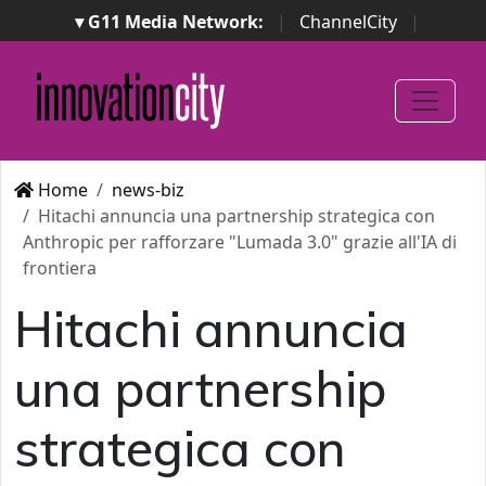
▾ G11 Media Network:
|
ChannelCity
|
ImpresaCity
|
SecurityOpenLab
|
Italian Channel
Awards
|
Italian Project Awards
|
Italian Security
Awards
|
...
Home
news-biz
Hitachi annuncia una partnership strategica con
Anthropic per rafforzare "Lumada 3.0" grazie all'IA di
frontiera
Hitachi annuncia
una partnership
strategica con