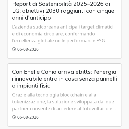
Report di Sostenibilità 2025–2026 di
LG: obiettivi 2030 raggiunti con cinque
anni d'anticipo
L'azienda sudcoreana anticipa i target climatici
e di economia circolare, confermando
l'eccellenza globale nelle performance ESG
grazie a innovazione, accessibilità e governance
06-08-2026
trasparente.
Con Enel e Conio arriva ebitts: l'energia
rinnovabile entra in casa senza pannelli
o impianti fisici
Grazie alla tecnologia blockchain e alla
tokenizzazione, la soluzione sviluppata dai due
partner consente di accedere al fotovoltaico e
all'eolico ottenendo risparmi diretti in bolletta,
06-08-2026
offrendo un'alternativa ideale soprattutto per