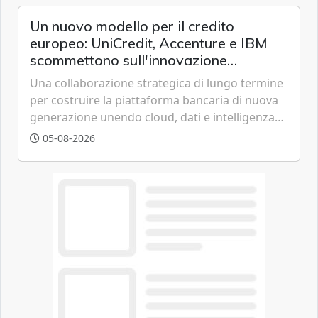
chi vive in appartamento nei centri urbani.
Un nuovo modello per il credito
europeo: UniCredit, Accenture e IBM
scommettono sull'innovazione
tecnologica
Una collaborazione strategica di lungo termine
per costruire la piattaforma bancaria di nuova
generazione unendo cloud, dati e intelligenza
artificiale.
05-08-2026