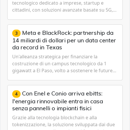
tecnologico dedicato a imprese, startup e
cittadini, con soluzioni avanzate basate su 5G,
IoT, Cloud, Intelligenza Artificiale e
Cybersecurity.
Meta e BlackRock: partnership da
3
14 miliardi di dollari per un data center
da record in Texas
Un'alleanza strategica per finanziare la
costruzione di un campus tecnologico da 1
gigawatt a El Paso, volto a sostenere le future
ambizioni di superintelligenza e intelligenza
artificiale dell'azienda di Mark Zuckerberg.
Con Enel e Conio arriva ebitts:
4
l'energia rinnovabile entra in casa
senza pannelli o impianti fisici
Grazie alla tecnologia blockchain e alla
tokenizzazione, la soluzione sviluppata dai due