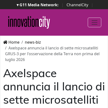
▾ G11 Media Network:
|
ChannelCity
|
ImpresaCity
|
SecurityOpenLab
|
Italian Channel
Awards
|
Italian Project Awards
|
Italian Security
Awards
|
...
Home
news-biz
Axelspace annuncia il lancio di sette microsatelliti
GRUS-3 per l'osservazione della Terra non prima del
luglio 2026
Axelspace
annuncia il lancio di
sette microsatelliti