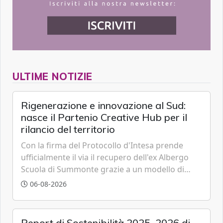
ULTIME NOTIZIE
Rigenerazione e innovazione al Sud:
nasce il Partenio Creative Hub per il
rilancio del territorio
Con la firma del Protocollo d'Intesa prende
ufficialmente il via il recupero dell'ex Albergo
Scuola di Summonte grazie a un modello di
partenariato pubblico-privato e a una rete di
06-08-2026
partner strategici d'eccellenza.
Report di Sostenibilità 2025–2026 di