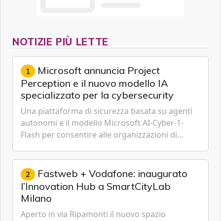
NOTIZIE PIÙ LETTE
Microsoft annuncia Project
1
Perception e il nuovo modello IA
specializzato per la cybersecurity
Una piattaforma di sicurezza basata su agenti
autonomi e il modello Microsoft AI-Cyber-1-
Flash per consentire alle organizzazioni di
passare da una difesa reattiva a una strategia di
gestione continua del rischio.
Fastweb + Vodafone: inaugurato
2
l’Innovation Hub a SmartCityLab
Milano
Aperto in via Ripamonti il nuovo spazio