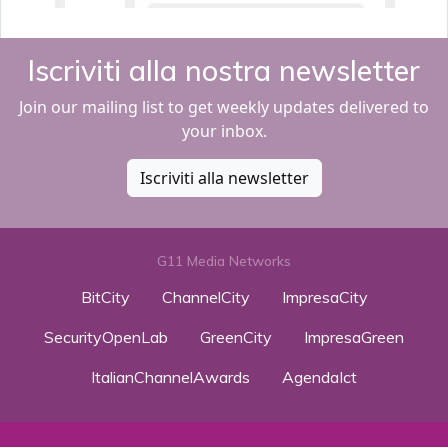
Iscriviti alla nostra newsletter
Join our mailing list to get weekly updates delivered to
your inbox.
Iscriviti alla newsletter
G11 Media Networks
BitCity
ChannelCity
ImpresaCity
SecurityOpenLab
GreenCity
ImpresaGreen
ItalianChannelAwards
AgendaIct