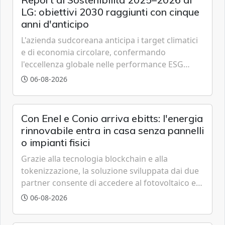
LG: obiettivi 2030 raggiunti con cinque
anni d'anticipo
L'azienda sudcoreana anticipa i target climatici
e di economia circolare, confermando
l'eccellenza globale nelle performance ESG
grazie a innovazione, accessibilità e governance
06-08-2026
trasparente.
Con Enel e Conio arriva ebitts: l'energia
rinnovabile entra in casa senza pannelli
o impianti fisici
Grazie alla tecnologia blockchain e alla
tokenizzazione, la soluzione sviluppata dai due
partner consente di accedere al fotovoltaico e
all'eolico ottenendo risparmi diretti in bolletta,
06-08-2026
offrendo un'alternativa ideale soprattutto per
chi vive in appartamento nei centri urbani.