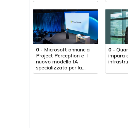
0
-
Microsoft annuncia
0
-
Quan
Project Perception e il
impara d
nuovo modello IA
infrastr
specializzato per la
cybersecurity