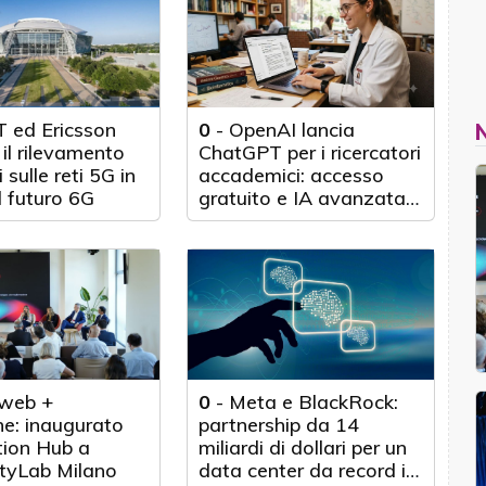
 ed Ericsson
0
-
OpenAI lancia
il rilevamento
ChatGPT per i ricercatori
 sulle reti 5G in
accademici: accesso
l futuro 6G
gratuito e IA avanzata
per 100.000 scienziati
web +
0
-
Meta e BlackRock:
e: inaugurato
partnership da 14
tion Hub a
miliardi di dollari per un
tyLab Milano
data center da record in