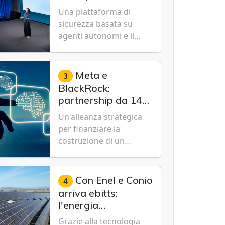
Cybersecurity.
nuovo modello IA
Una piattaforma di
specializzato per la
sicurezza basata su
cybersecurity
agenti autonomi e il
modello Microsoft AI-
Cyber-1-Flash per
consentire alle
Meta e
3
organizzazioni di
BlackRock:
passare da una difesa
partnership da 14
reattiva a una strategia
miliardi di dollari
Un'alleanza strategica
di gestione continua del
per un data center
per finanziare la
rischio.
da record in Texas
costruzione di un
campus tecnologico da
1 gigawatt a El Paso,
volto a sostenere le
Con Enel e Conio
4
future ambizioni di
arriva ebitts:
superintelligenza e
l'energia
intelligenza artificiale
rinnovabile entra in
Grazie alla tecnologia