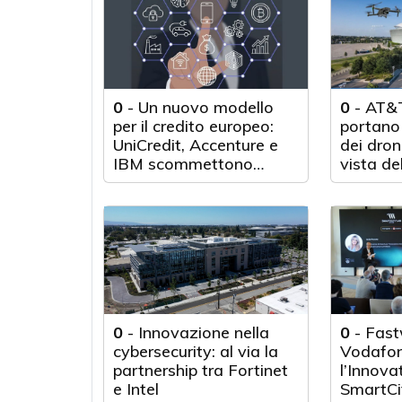
0
-
Un nuovo modello
0
-
AT&T
per il credito europeo:
portano 
UniCredit, Accenture e
dei droni
IBM scommettono
vista de
sull'innovazione
tecnologica
0
-
Innovazione nella
0
-
Fast
cybersecurity: al via la
Vodafon
partnership tra Fortinet
l’Innova
e Intel
SmartCi