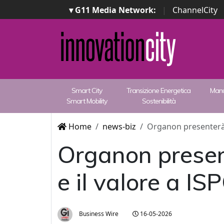
▾ G11 Media Network:
|
ChannelCity
Smart City
Transizione Energetica
Manu
Smart Mobility
Sostenibilità
Home
news-biz
Organon presenterà 
Organon presen
e il valore a I
Business Wire
16-05-2026