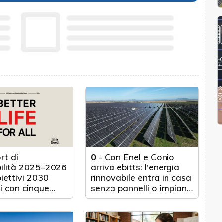
rt di
0
-
Con Enel e Conio
bilità 2025–2026
arriva ebitts: l'energia
biettivi 2030
rinnovabile entra in casa
i con cinque
senza pannelli o impianti
nticipo
fisici