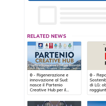
RELATED NEWS
0
-
Rigenerazione e
0
-
Repo
innovazione al Sud:
Sosteni
nasce il Partenio
di LG: o
Creative Hub per il
raggiunt
rilancio del territorio
anni d'a