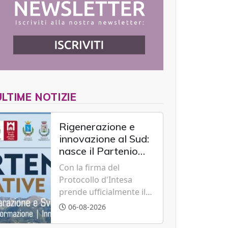
ULTIME NOTIZIE
Rigenerazione e
innovazione al Sud:
nasce il Partenio
Creative Hub per il
Con la firma del
rilancio del
Protocollo d'Intesa
territorio
prende ufficialmente il
via il recupero dell'ex
06-08-2026
Albergo Scuola di