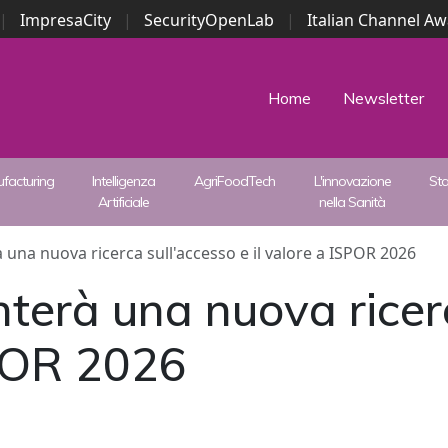
|
ImpresaCity
|
SecurityOpenLab
|
Italian Channel A
Security Awards
|
...
Home
Newsletter
facturing
Intelligenza
AgriFoodTech
L'innovazione
St
Artificiale
nella Sanità
una nuova ricerca sull'accesso e il valore a ISPOR 2026
terà una nuova ricer
SPOR 2026