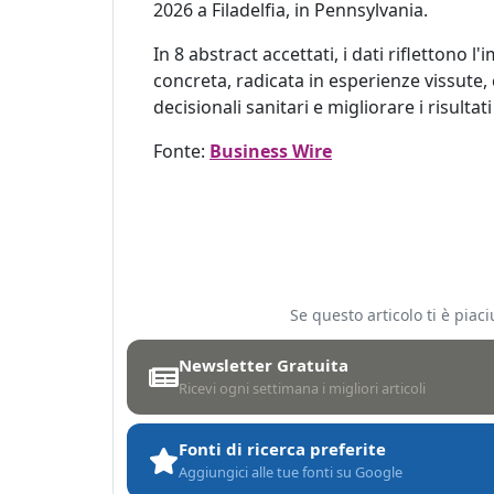
2026 a Filadelfia, in Pennsylvania.
In 8 abstract accettati, i dati rifletton
concreta, radicata in esperienze vissute,
decisionali sanitari e migliorare i risult
Fonte:
Business Wire
Se questo articolo ti è pia
Newsletter Gratuita
Ricevi ogni settimana i migliori articoli
Fonti di ricerca preferite
Aggiungici alle tue fonti su Google