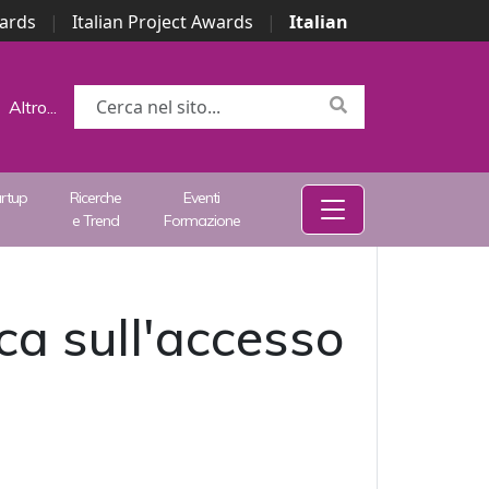
wards
|
Italian Project Awards
|
Italian
Altro...
artup
Ricerche
Eventi
e Trend
Formazione
ca sull'accesso