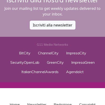
Join our mailing list to get weekly updates delivered to
your inbox.
Iscriviti alla newsletter
G11 Media Networks
BitCity
ChannelCity
ImpresaCity
SecurityOpenLab
GreenCity
ImpresaGreen
ItalianChannelAwards
AgendaIct
Home
Newsletter
Redazione
Copyright