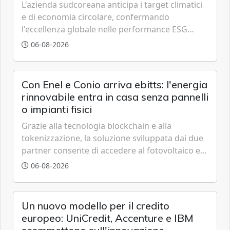
L'azienda sudcoreana anticipa i target climatici
e di economia circolare, confermando
l'eccellenza globale nelle performance ESG
grazie a innovazione, accessibilità e governance
06-08-2026
trasparente.
Con Enel e Conio arriva ebitts: l'energia
rinnovabile entra in casa senza pannelli
o impianti fisici
Grazie alla tecnologia blockchain e alla
tokenizzazione, la soluzione sviluppata dai due
partner consente di accedere al fotovoltaico e
all'eolico ottenendo risparmi diretti in bolletta,
06-08-2026
offrendo un'alternativa ideale soprattutto per
chi vive in appartamento nei centri urbani.
Un nuovo modello per il credito
europeo: UniCredit, Accenture e IBM