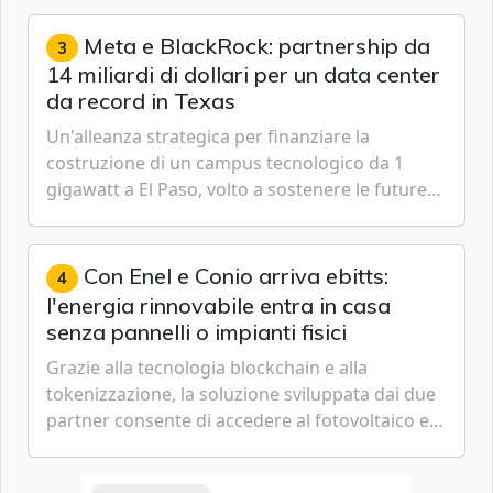
gestione continua del rischio.
Meta e BlackRock: partnership da
3
14 miliardi di dollari per un data center
da record in Texas
Un'alleanza strategica per finanziare la
costruzione di un campus tecnologico da 1
gigawatt a El Paso, volto a sostenere le future
ambizioni di superintelligenza e intelligenza
artificiale dell'azienda di Mark Zuckerberg.
Con Enel e Conio arriva ebitts:
4
l'energia rinnovabile entra in casa
senza pannelli o impianti fisici
Grazie alla tecnologia blockchain e alla
tokenizzazione, la soluzione sviluppata dai due
partner consente di accedere al fotovoltaico e
all'eolico ottenendo risparmi diretti in bolletta,
offrendo un'alternativa ideale soprattutto per