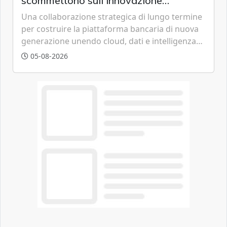
scommettono sull'innovazione
tecnologica
Una collaborazione strategica di lungo termine
per costruire la piattaforma bancaria di nuova
generazione unendo cloud, dati e intelligenza
artificiale.
05-08-2026