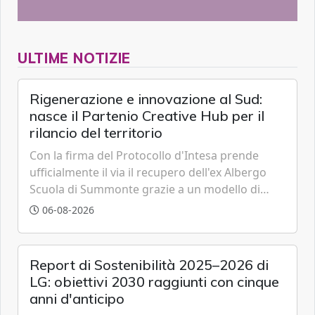
ULTIME NOTIZIE
Rigenerazione e innovazione al Sud:
nasce il Partenio Creative Hub per il
rilancio del territorio
Con la firma del Protocollo d'Intesa prende
ufficialmente il via il recupero dell'ex Albergo
Scuola di Summonte grazie a un modello di
partenariato pubblico-privato e a una rete di
06-08-2026
partner strategici d'eccellenza.
Report di Sostenibilità 2025–2026 di
LG: obiettivi 2030 raggiunti con cinque
anni d'anticipo