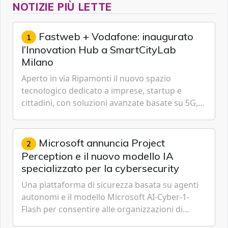
NOTIZIE PIÙ LETTE
Fastweb + Vodafone: inaugurato
1
l’Innovation Hub a SmartCityLab
Milano
Aperto in via Ripamonti il nuovo spazio
tecnologico dedicato a imprese, startup e
cittadini, con soluzioni avanzate basate su 5G,
IoT, Cloud, Intelligenza Artificiale e
Cybersecurity.
Microsoft annuncia Project
2
Perception e il nuovo modello IA
specializzato per la cybersecurity
Una piattaforma di sicurezza basata su agenti
autonomi e il modello Microsoft AI-Cyber-1-
Flash per consentire alle organizzazioni di
passare da una difesa reattiva a una strategia di