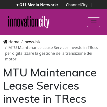
▾ G11 Media Network:
|
ChannelCity
|
ImpresaCity
|
SecurityOpenLab
|
Italian Channel
Awards
|
Italian Project Awards
|
Italian Security
Awards
|
...
Home
news-biz
MTU Maintenance Lease Services investe in TRecs
per digitalizzare la gestione della transizione dei
motori
MTU Maintenance
Lease Services
investe in TRecs