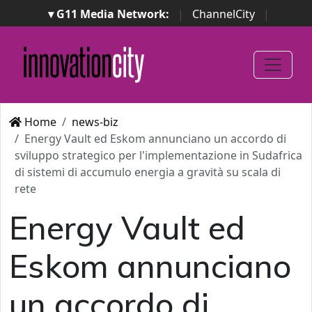
▾ G11 Media Network:
|
ChannelCity
|
ImpresaCity
|
SecurityOpenLab
|
Italian Channel
Awards
|
Italian Project Awards
|
Italian Security
Awards
|
...
Home
news-biz
Energy Vault ed Eskom annunciano un accordo di
sviluppo strategico per l'implementazione in Sudafrica
di sistemi di accumulo energia a gravità su scala di
rete
Energy Vault ed
Eskom annunciano
un accordo di