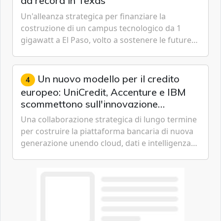
da record in Texas
Un'alleanza strategica per finanziare la
costruzione di un campus tecnologico da 1
gigawatt a El Paso, volto a sostenere le future
ambizioni di superintelligenza e intelligenza
artificiale dell'azienda di Mark Zuckerberg.
Un nuovo modello per il credito
4
europeo: UniCredit, Accenture e IBM
scommettono sull'innovazione
tecnologica
Una collaborazione strategica di lungo termine
per costruire la piattaforma bancaria di nuova
generazione unendo cloud, dati e intelligenza
artificiale.