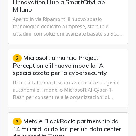
l’Innovation Hub a SmartCityLab
Milano
Aperto in via Ripamonti il nuovo spazio
tecnologico dedicato a imprese, startup e
cittadini, con soluzioni avanzate basate su 5G,
IoT, Cloud, Intelligenza Artificiale e
Cybersecurity.
Microsoft annuncia Project
2
Perception e il nuovo modello IA
specializzato per la cybersecurity
Una piattaforma di sicurezza basata su agenti
autonomi e il modello Microsoft AI-Cyber-1-
Flash per consentire alle organizzazioni di
passare da una difesa reattiva a una strategia di
gestione continua del rischio.
Meta e BlackRock: partnership da
3
14 miliardi di dollari per un data center