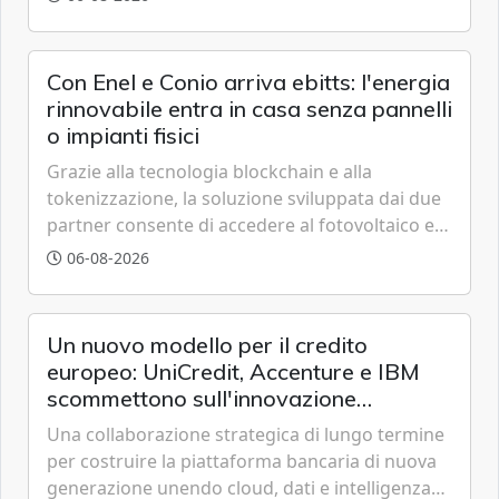
trasparente.
Con Enel e Conio arriva ebitts: l'energia
rinnovabile entra in casa senza pannelli
o impianti fisici
Grazie alla tecnologia blockchain e alla
tokenizzazione, la soluzione sviluppata dai due
partner consente di accedere al fotovoltaico e
all'eolico ottenendo risparmi diretti in bolletta,
06-08-2026
offrendo un'alternativa ideale soprattutto per
chi vive in appartamento nei centri urbani.
Un nuovo modello per il credito
europeo: UniCredit, Accenture e IBM
scommettono sull'innovazione
tecnologica
Una collaborazione strategica di lungo termine
per costruire la piattaforma bancaria di nuova
generazione unendo cloud, dati e intelligenza