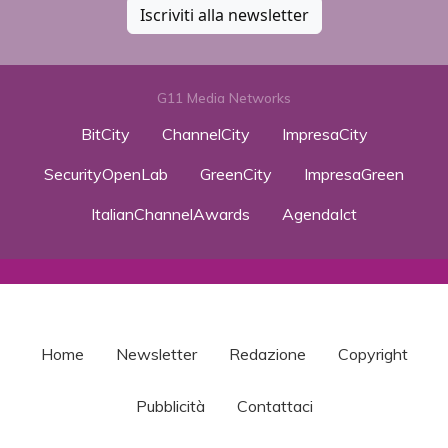
Iscriviti alla newsletter
G11 Media Networks
BitCity
ChannelCity
ImpresaCity
SecurityOpenLab
GreenCity
ImpresaGreen
ItalianChannelAwards
AgendaIct
Home
Newsletter
Redazione
Copyright
Pubblicità
Contattaci