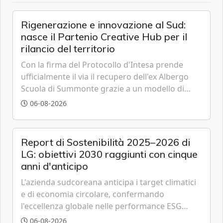
Rigenerazione e innovazione al Sud:
nasce il Partenio Creative Hub per il
rilancio del territorio
Con la firma del Protocollo d'Intesa prende
ufficialmente il via il recupero dell'ex Albergo
Scuola di Summonte grazie a un modello di
partenariato pubblico-privato e a una rete di
06-08-2026
partner strategici d'eccellenza.
Report di Sostenibilità 2025–2026 di
LG: obiettivi 2030 raggiunti con cinque
anni d'anticipo
L'azienda sudcoreana anticipa i target climatici
e di economia circolare, confermando
l'eccellenza globale nelle performance ESG
grazie a innovazione, accessibilità e governance
06-08-2026