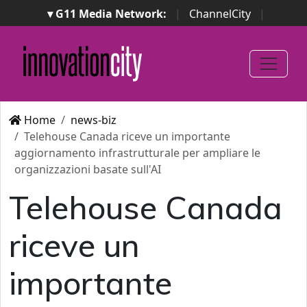
▾ G11 Media Network:
|
ChannelCity
|
ImpresaCity
|
SecurityOpenLab
|
Italian Channel
Awards
|
Italian Project Awards
|
Italian Security
Awards
|
...
Home
news-biz
Telehouse Canada riceve un importante
aggiornamento infrastrutturale per ampliare le
organizzazioni basate sull'AI
Telehouse Canada
riceve un
importante