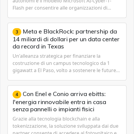
autonomi e il modello Microsoft AI-Cyber-1-
Flash per consentire alle organizzazioni di
passare da una difesa reattiva a una strategia di
gestione continua del rischio.
Meta e BlackRock: partnership da
3
14 miliardi di dollari per un data center
da record in Texas
Un'alleanza strategica per finanziare la
costruzione di un campus tecnologico da 1
gigawatt a El Paso, volto a sostenere le future
ambizioni di superintelligenza e intelligenza
artificiale dell'azienda di Mark Zuckerberg.
Con Enel e Conio arriva ebitts:
4
l'energia rinnovabile entra in casa
senza pannelli o impianti fisici
Grazie alla tecnologia blockchain e alla
tokenizzazione, la soluzione sviluppata dai due
partner consente di accedere al fotovoltaico e