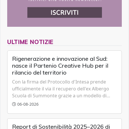
ULTIME NOTIZIE
Rigenerazione e innovazione al Sud:
nasce il Partenio Creative Hub per il
rilancio del territorio
Con la firma del Protocollo d'Intesa prende
ufficialmente il via il recupero dell'ex Albergo
Scuola di Summonte grazie a un modello di
partenariato pubblico-privato e a una rete di
06-08-2026
partner strategici d'eccellenza.
Report di Sostenibilità 2025–2026 di