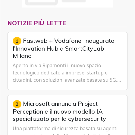
NOTIZIE PIÙ LETTE
Fastweb + Vodafone: inaugurato
1
l’Innovation Hub a SmartCityLab
Milano
Aperto in via Ripamonti il nuovo spazio
tecnologico dedicato a imprese, startup e
cittadini, con soluzioni avanzate basate su 5G,
IoT, Cloud, Intelligenza Artificiale e
Cybersecurity.
Microsoft annuncia Project
2
Perception e il nuovo modello IA
specializzato per la cybersecurity
Una piattaforma di sicurezza basata su agenti