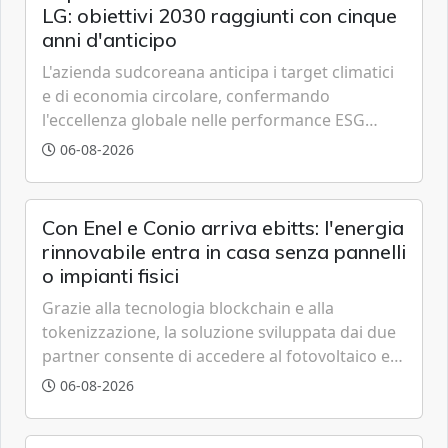
LG: obiettivi 2030 raggiunti con cinque
anni d'anticipo
L'azienda sudcoreana anticipa i target climatici
e di economia circolare, confermando
l'eccellenza globale nelle performance ESG
grazie a innovazione, accessibilità e governance
06-08-2026
trasparente.
Con Enel e Conio arriva ebitts: l'energia
rinnovabile entra in casa senza pannelli
o impianti fisici
Grazie alla tecnologia blockchain e alla
tokenizzazione, la soluzione sviluppata dai due
partner consente di accedere al fotovoltaico e
all'eolico ottenendo risparmi diretti in bolletta,
06-08-2026
offrendo un'alternativa ideale soprattutto per
chi vive in appartamento nei centri urbani.