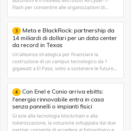
autonomi e il modello Microsoft AI-Cyber-1-
Flash per consentire alle organizzazioni di
passare da una difesa reattiva a una strategia di
gestione continua del rischio.
Meta e BlackRock: partnership da
3
14 miliardi di dollari per un data center
da record in Texas
Un'alleanza strategica per finanziare la
costruzione di un campus tecnologico da 1
gigawatt a El Paso, volto a sostenere le future
ambizioni di superintelligenza e intelligenza
artificiale dell'azienda di Mark Zuckerberg.
Con Enel e Conio arriva ebitts:
4
l'energia rinnovabile entra in casa
senza pannelli o impianti fisici
Grazie alla tecnologia blockchain e alla
tokenizzazione, la soluzione sviluppata dai due
partner consente di accedere al fotovoltaico e