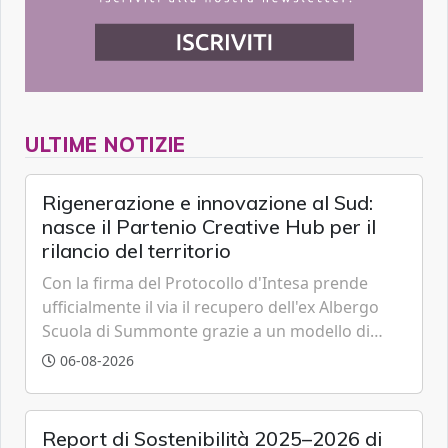
ULTIME NOTIZIE
Rigenerazione e innovazione al Sud:
nasce il Partenio Creative Hub per il
rilancio del territorio
Con la firma del Protocollo d'Intesa prende
ufficialmente il via il recupero dell'ex Albergo
Scuola di Summonte grazie a un modello di
partenariato pubblico-privato e a una rete di
06-08-2026
partner strategici d'eccellenza.
Report di Sostenibilità 2025–2026 di