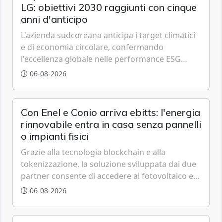
LG: obiettivi 2030 raggiunti con cinque
anni d'anticipo
L'azienda sudcoreana anticipa i target climatici
e di economia circolare, confermando
l'eccellenza globale nelle performance ESG
grazie a innovazione, accessibilità e governance
06-08-2026
trasparente.
Con Enel e Conio arriva ebitts: l'energia
rinnovabile entra in casa senza pannelli
o impianti fisici
Grazie alla tecnologia blockchain e alla
tokenizzazione, la soluzione sviluppata dai due
partner consente di accedere al fotovoltaico e
all'eolico ottenendo risparmi diretti in bolletta,
06-08-2026
offrendo un'alternativa ideale soprattutto per
chi vive in appartamento nei centri urbani.