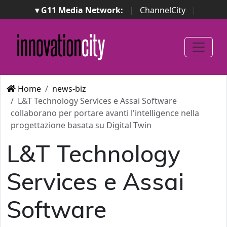
▾ G11 Media Network:
|
ChannelCity
|
ImpresaCity
|
SecurityOpenLab
|
Italian Channel
Awards
|
Italian Project Awards
|
Italian Security
Awards
|
...
Home
news-biz
L&T Technology Services e Assai Software
collaborano per portare avanti l'intelligence nella
progettazione basata su Digital Twin
L&T Technology
Services e Assai
Software