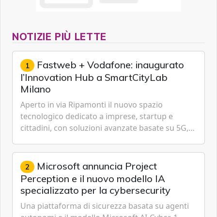
NOTIZIE PIÙ LETTE
Fastweb + Vodafone: inaugurato
1
l’Innovation Hub a SmartCityLab
Milano
Aperto in via Ripamonti il nuovo spazio
tecnologico dedicato a imprese, startup e
cittadini, con soluzioni avanzate basate su 5G,
IoT, Cloud, Intelligenza Artificiale e
Cybersecurity.
Microsoft annuncia Project
2
Perception e il nuovo modello IA
specializzato per la cybersecurity
Una piattaforma di sicurezza basata su agenti