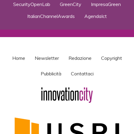
SecurityOpenLab
GreenCity
ImpresaGreen
ItalianChannelAwards
AgendaIct
Home
Newsletter
Redazione
Copyright
Pubblicità
Contattaci