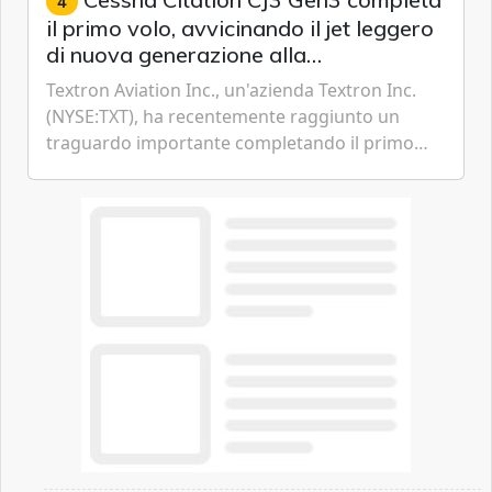
4
il primo volo, avvicinando il jet leggero
di nuova generazione alla
certificazione
Textron Aviation Inc., un'azienda Textron Inc.
(NYSE:TXT), ha recentemente raggiunto un
traguardo importante completando il primo
volo del prototipo di velivolo Cessna Citation CJ3
Gen3, avvicinando i...