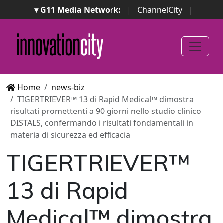
▾ G11 Media Network:
|
ChannelCity
|
ImpresaCity
|
SecurityOpenLab
|
Italian Channel
Awards
|
Italian Project Awards
|
Italian Security
Awards
|
...
Home
news-biz
TIGERTRIEVER™ 13 di Rapid Medical™ dimostra
risultati promettenti a 90 giorni nello studio clinico
DISTALS, confermando i risultati fondamentali in
materia di sicurezza ed efficacia
TIGERTRIEVER™
13 di Rapid
Medical™ dimostra