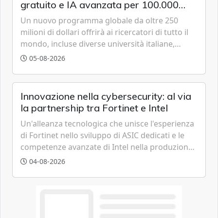
gratuito e IA avanzata per 100.000
scienziati
Un nuovo programma globale da oltre 250
milioni di dollari offrirà ai ricercatori di tutto il
mondo, incluse diverse università italiane,
strumenti avanzati basati sulla famiglia di
05-08-2026
modelli GPT-5.6 per accelerare le scoperte
scientifiche.
Innovazione nella cybersecurity: al via
la partnership tra Fortinet e Intel
Un'alleanza tecnologica che unisce l'esperienza
di Fortinet nello sviluppo di ASIC dedicati e le
competenze avanzate di Intel nella produzione
di semiconduttori per potenziare la
04-08-2026
cybersecurity e la resilienza della supply chain
globale.