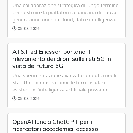
tecnologica
Una collaborazione strategica di lungo termine
per costruire la piattaforma bancaria di nuova
generazione unendo cloud, dati e intelligenza
artificiale.
05-08-2026
AT&T ed Ericsson portano il
rilevamento dei droni sulle reti 5G in
vista del futuro 6G
Una sperimentazione avanzata condotta negli
Stati Uniti dimostra come le torri cellulari
esistenti e l'intelligenza artificiale possano
tracciare velivoli a bassa quota in tempo reale,
05-08-2026
anticipando le funzionalità tipiche delle reti di
sesta generazione.
OpenAI lancia ChatGPT per i
ricercatori accademici: accesso