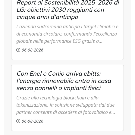
Report di Sostenibilità 2025–2026 di
LG: obiettivi 2030 raggiunti con
cinque anni d'anticipo
L'azienda sudcoreana anticipa i target climatici e
di economia circolare, confermando l'eccellenza
globale nelle performance ESG grazie a
innovazione, accessibilità e governance
06-08-2026
trasparente.
Con Enel e Conio arriva ebitts:
l'energia rinnovabile entra in casa
senza pannelli o impianti fisici
Grazie alla tecnologia blockchain e alla
tokenizzazione, la soluzione sviluppata dai due
partner consente di accedere al fotovoltaico e
all'eolico ottenendo risparmi diretti in bolletta,
06-08-2026
offrendo un'alternativa ideale soprattutto per chi
vive in appartamento nei centri urbani.