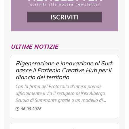
ULTIME NOTIZIE
Rigenerazione e innovazione al Sud:
nasce il Partenio Creative Hub per il
rilancio del territorio
Con la firma del Protocollo d'Intesa prende
ufficialmente il via il recupero dell'ex Albergo
Scuola di Summonte grazie a un modello di
partenariato pubblico-privato e a una rete di
06-08-2026
partner strategici d'eccellenza.