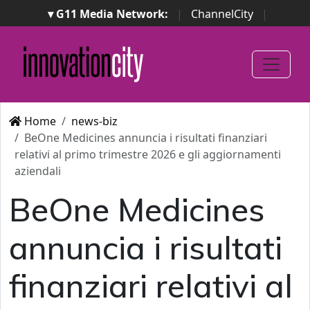
▾ G11 Media Network:
|
ChannelCity
|
ImpresaCity
|
SecurityOpenLab
|
Italian Channel
Awards
|
Italian Project Awards
|
Italian Security
Awards
|
...
Home
news-biz
BeOne Medicines annuncia i risultati finanziari
relativi al primo trimestre 2026 e gli aggiornamenti
aziendali
BeOne Medicines
annuncia i risultati
finanziari relativi al