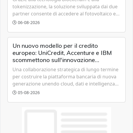
tokenizzazione, la soluzione sviluppata dai due
partner consente di accedere al fotovoltaico e
all'eolico ottenendo risparmi diretti in bolletta,
06-08-2026
offrendo un'alternativa ideale soprattutto per
chi vive in appartamento nei centri urbani.
Un nuovo modello per il credito
europeo: UniCredit, Accenture e IBM
scommettono sull'innovazione
tecnologica
Una collaborazione strategica di lungo termine
per costruire la piattaforma bancaria di nuova
generazione unendo cloud, dati e intelligenza
artificiale.
05-08-2026