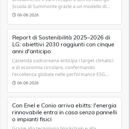
Scuola di Summonte grazie a un modello di
partenariato pubblico-privato e a una rete di
06-08-2026
partner strategici d'eccellenza.
Report di Sostenibilità 2025–2026 di
LG: obiettivi 2030 raggiunti con cinque
anni d'anticipo
L'azienda sudcoreana anticipa i target climatici
e di economia circolare, confermando
l'eccellenza globale nelle performance ESG
grazie a innovazione, accessibilità e governance
06-08-2026
trasparente.
Con Enel e Conio arriva ebitts: l'energia
rinnovabile entra in casa senza pannelli
o impianti fisici
Grazie alla tecnologia blockchain e alla