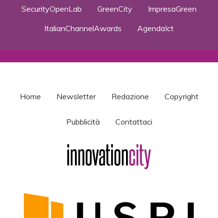
SecurityOpenLab
GreenCity
ImpresaGreen
ItalianChannelAwards
AgendaIct
Home
Newsletter
Redazione
Copyright
Pubblicità
Contattaci