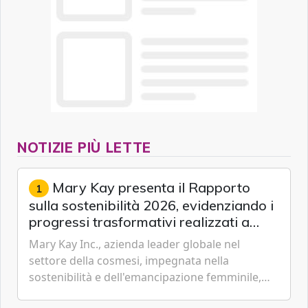
NOTIZIE PIÙ LETTE
Mary Kay presenta il Rapporto
1
sulla sostenibilità 2026, evidenziando i
progressi trasformativi realizzati a
livello globale nelle sfere sociale,
Mary Kay Inc., azienda leader globale nel
economica e ambientale
settore della cosmesi, impegnata nella
sostenibilità e dell'emancipazione femminile,
oggi ha presentato il suo Rapporto sulla