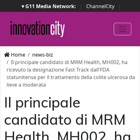
▾ G11 Media Network:
|
ChannelCity
|
ImpresaCity
|
SecurityOpenLab
|
Italian Channel
Awards
|
Italian Project Awards
|
Italian Security
Awards
|
...
Home
news-biz
Il principale candidato di MRM Health, MH002, ha
ricevuto la designazione Fast Track dall'FDA
statunitense per il trattamento della colite ulcerosa da
lieve a moderata
Il principale
candidato di MRM
Health, MH002, ha