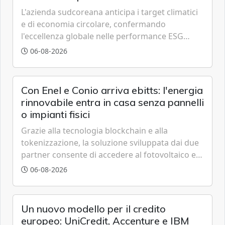
L'azienda sudcoreana anticipa i target climatici
e di economia circolare, confermando
l'eccellenza globale nelle performance ESG
grazie a innovazione, accessibilità e governance
06-08-2026
trasparente.
Con Enel e Conio arriva ebitts: l'energia
rinnovabile entra in casa senza pannelli
o impianti fisici
Grazie alla tecnologia blockchain e alla
tokenizzazione, la soluzione sviluppata dai due
partner consente di accedere al fotovoltaico e
all'eolico ottenendo risparmi diretti in bolletta,
06-08-2026
offrendo un'alternativa ideale soprattutto per
chi vive in appartamento nei centri urbani.
Un nuovo modello per il credito
europeo: UniCredit, Accenture e IBM