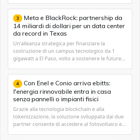
passare da una difesa reattiva a una strategia di
gestione continua del rischio.
Meta e BlackRock: partnership da
3
14 miliardi di dollari per un data center
da record in Texas
Un'alleanza strategica per finanziare la
costruzione di un campus tecnologico da 1
gigawatt a El Paso, volto a sostenere le future
ambizioni di superintelligenza e intelligenza
artificiale dell'azienda di Mark Zuckerberg.
Con Enel e Conio arriva ebitts:
4
l'energia rinnovabile entra in casa
senza pannelli o impianti fisici
Grazie alla tecnologia blockchain e alla
tokenizzazione, la soluzione sviluppata dai due
partner consente di accedere al fotovoltaico e
all'eolico ottenendo risparmi diretti in bolletta,
offrendo un'alternativa ideale soprattutto per