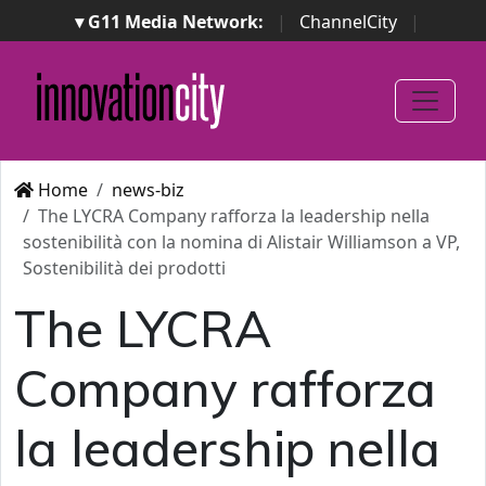
▾ G11 Media Network:
|
ChannelCity
|
ImpresaCity
|
SecurityOpenLab
|
Italian Channel
Awards
|
Italian Project Awards
|
Italian Security
Awards
|
...
Home
news-biz
The LYCRA Company rafforza la leadership nella
sostenibilità con la nomina di Alistair Williamson a VP,
Sostenibilità dei prodotti
The LYCRA
Company rafforza
la leadership nella