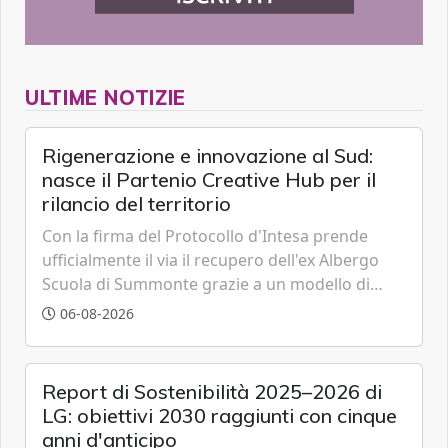
ULTIME NOTIZIE
Rigenerazione e innovazione al Sud:
nasce il Partenio Creative Hub per il
rilancio del territorio
Con la firma del Protocollo d'Intesa prende
ufficialmente il via il recupero dell'ex Albergo
Scuola di Summonte grazie a un modello di
partenariato pubblico-privato e a una rete di
06-08-2026
partner strategici d'eccellenza.
Report di Sostenibilità 2025–2026 di
LG: obiettivi 2030 raggiunti con cinque
anni d'anticipo