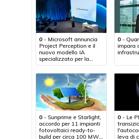
0
-
Microsoft annuncia
0
-
Quan
Project Perception e il
impara d
nuovo modello IA
infrastr
specializzato per la
cybersecurity
0
-
Sunprime e Starlight,
0
-
Le P
accordo per 11 impianti
transizi
fotovoltaici ready-to-
l'autoc
build per circa 100 MWp
leva di 