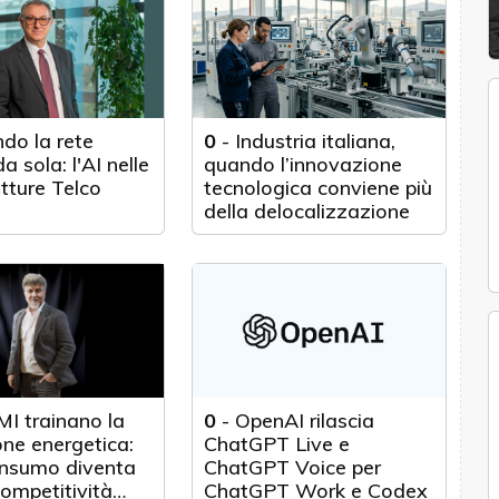
do la rete
0
-
Industria italiana,
a sola: l'AI nelle
quando l’innovazione
utture Telco
tecnologica conviene più
della delocalizzazione
MI trainano la
0
-
OpenAI rilascia
one energetica:
ChatGPT Live e
onsumo diventa
ChatGPT Voice per
competitività
ChatGPT Work e Codex