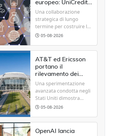
europeo: UniCredit,
Accenture e IBM
Una collaborazione
scommettono
strategica di lungo
sull'innovazione
termine per costruire la
tecnologica
piattaforma bancaria di
05-08-2026
nuova generazione
unendo cloud, dati e
intelligenza artificiale.
AT&T ed Ericsson
portano il
rilevamento dei
droni sulle reti 5G in
Una sperimentazione
vista del futuro 6G
avanzata condotta negli
Stati Uniti dimostra
come le torri cellulari
05-08-2026
esistenti e l'intelligenza
artificiale possano
tracciare velivoli a bassa
OpenAI lancia
quota in tempo reale,