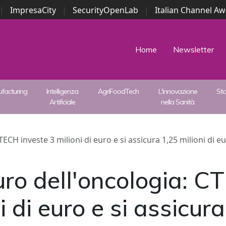
|
ImpresaCity
|
SecurityOpenLab
|
Italian Channel A
Security Awards
|
...
Home
Newsletter
facturing
Intelligenza
AgriFoodTech
L'innovazione
St
Artificiale
nella Sanità
ECH investe 3 milioni di euro e si assicura 1,25 milioni di e
uro dell'oncologia: 
i di euro e si assicura