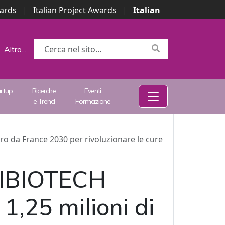
wards
|
Italian Project Awards
|
Italian
Altro...
artup
Ricerche
Eventi
e Trend
Formazione
uro da France 2030 per rivoluzionare le cure
CTIBIOTECH
 1,25 milioni di