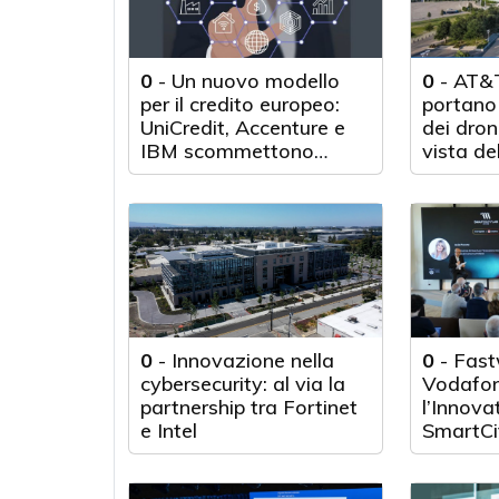
0
-
Un nuovo modello
0
-
AT&T
per il credito europeo:
portano 
UniCredit, Accenture e
dei droni
IBM scommettono
vista de
sull'innovazione
tecnologica
0
-
Innovazione nella
0
-
Fast
cybersecurity: al via la
Vodafon
partnership tra Fortinet
l’Innova
e Intel
SmartCi