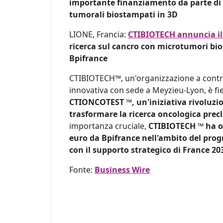
importante finanziamento da parte di B
tumorali biostampati in 3D
LIONE, Francia:
CTIBIOTECH annuncia i
ricerca sul cancro con microtumori bio
Bpifrance
CTIBIOTECH™, un'organizzazione a contra
innovativa con sede a Meyzieu-Lyon, è fie
CTIONCOTEST ™, un'iniziativa rivoluzion
trasformare la ricerca oncologica precl
importanza cruciale,
CTIBIOTECH ™ ha ot
euro da Bpifrance nell'ambito del pr
con il supporto strategico di France 20
Fonte:
Business Wire