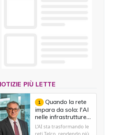
potenziare la
cybersecurity e la
resilienza della supply
chain globale.
NOTIZIE PIÙ LETTE
Quando la rete
1
impara da sola: l'AI
nelle infrastrutture
Telco
L’AI sta trasformando le
reti Telco, rendendo più