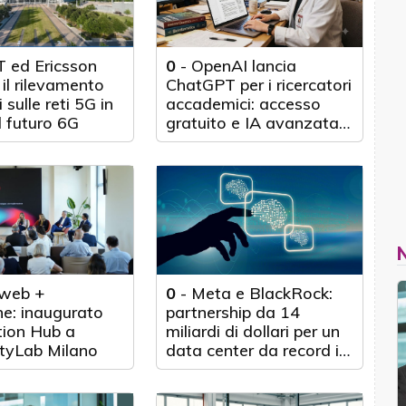
 ed Ericsson
0
-
OpenAI lancia
il rilevamento
ChatGPT per i ricercatori
 sulle reti 5G in
accademici: accesso
l futuro 6G
gratuito e IA avanzata
per 100.000 scienziati
web +
0
-
Meta e BlackRock:
e: inaugurato
partnership da 14
tion Hub a
miliardi di dollari per un
tyLab Milano
data center da record in
Texas