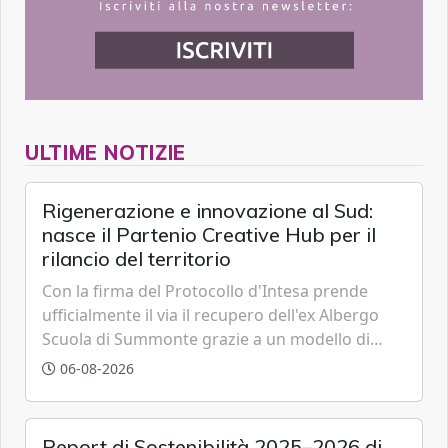
ULTIME NOTIZIE
Rigenerazione e innovazione al Sud:
nasce il Partenio Creative Hub per il
rilancio del territorio
Con la firma del Protocollo d'Intesa prende
ufficialmente il via il recupero dell'ex Albergo
Scuola di Summonte grazie a un modello di
partenariato pubblico-privato e a una rete di
06-08-2026
partner strategici d'eccellenza.
Report di Sostenibilità 2025–2026 di