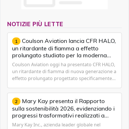
NOTIZIE PIÙ LETTE
Coulson Aviation lancia CFR HALO,
1
un ritardante di fiamma a effetto
prolungato studiato per la moderna
lotta aerea contro gli incendi
Coulson Aviation oggi ha presentato CFR HALO,
un ritardante di fiamma di nuova generazione a
effetto prolungato progettato specificamente
per i velivoli moderni, i sistemi di serbatoi e le
missioni an...
Mary Kay presenta il Rapporto
2
sulla sostenibilità 2026, evidenziando i
progressi trasformativi realizzati a
livello globale nelle sfere sociale,
Mary Kay Inc., azienda leader globale nel