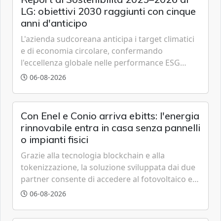
LG: obiettivi 2030 raggiunti con cinque
anni d'anticipo
L'azienda sudcoreana anticipa i target climatici
e di economia circolare, confermando
l'eccellenza globale nelle performance ESG
grazie a innovazione, accessibilità e governance
06-08-2026
trasparente.
Con Enel e Conio arriva ebitts: l'energia
rinnovabile entra in casa senza pannelli
o impianti fisici
Grazie alla tecnologia blockchain e alla
tokenizzazione, la soluzione sviluppata dai due
partner consente di accedere al fotovoltaico e
all'eolico ottenendo risparmi diretti in bolletta,
06-08-2026
offrendo un'alternativa ideale soprattutto per
chi vive in appartamento nei centri urbani.