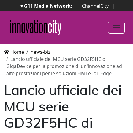
▾ G11 Media Network:
|
ChannelCity
|
ImpresaCity
|
SecurityOpenLab
|
Italian Channel
Awards
|
Italian Project Awards
|
Italian Security
Awards
|
...
Home
news-biz
Lancio ufficiale dei MCU serie GD32F5HC di
GigaDevice per la promozione di un'innovazione ad
alte prestazioni per le soluzioni HMI e IoT Edge
Lancio ufficiale dei
MCU serie
GD32F5HC di