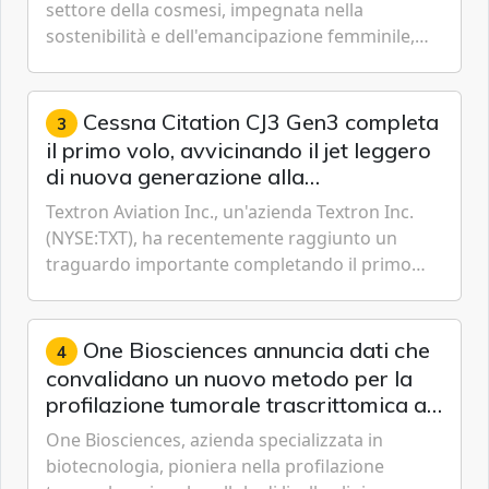
economica e ambientale
settore della cosmesi, impegnata nella
sostenibilità e dell'emancipazione femminile,
oggi ha presentato il suo Rapporto sulla
sostenibilità 2026, una panora...
Cessna Citation CJ3 Gen3 completa
3
il primo volo, avvicinando il jet leggero
di nuova generazione alla
certificazione
Textron Aviation Inc., un'azienda Textron Inc.
(NYSE:TXT), ha recentemente raggiunto un
traguardo importante completando il primo
volo del prototipo di velivolo Cessna Citation CJ3
Gen3, avvicinando i...
One Biosciences annuncia dati che
4
convalidano un nuovo metodo per la
profilazione tumorale trascrittomica a
singole cellule da campioni istologici
One Biosciences, azienda specializzata in
biotecnologia, pioniera nella profilazione