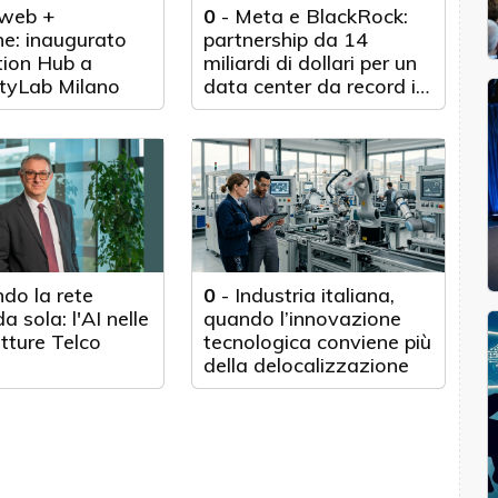
web +
0
-
Meta e BlackRock:
e: inaugurato
partnership da 14
tion Hub a
miliardi di dollari per un
tyLab Milano
data center da record in
Texas
do la rete
0
-
Industria italiana,
a sola: l'AI nelle
quando l’innovazione
utture Telco
tecnologica conviene più
della delocalizzazione