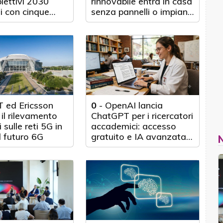
biettivi 2030
rinnovabile entra in casa
i con cinque
senza pannelli o impianti
nticipo
fisici
 ed Ericsson
0
-
OpenAI lancia
il rilevamento
ChatGPT per i ricercatori
 sulle reti 5G in
accademici: accesso
l futuro 6G
gratuito e IA avanzata
per 100.000 scienziati