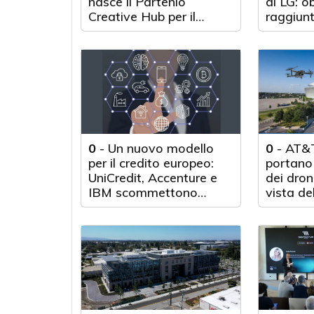
nasce il Partenio
di LG: o
Creative Hub per il
raggiunt
rilancio del territorio
anni d'a
0
-
Un nuovo modello
0
-
AT&T
per il credito europeo:
portano 
UniCredit, Accenture e
dei droni
IBM scommettono
vista de
sull'innovazione
tecnologica