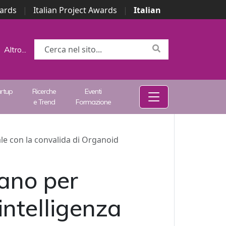
wards
|
Italian Project Awards
|
Italian
Altro...
artup
Ricerche
Eventi
e Trend
Formazione
ale con la convalida di Organoid
ano per
intelligenza