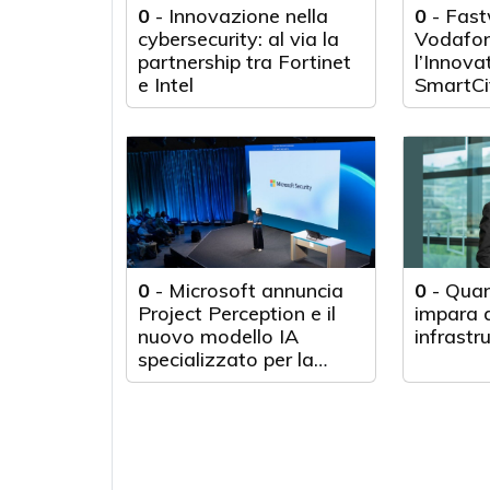
0
-
Innovazione nella
0
-
Fast
cybersecurity: al via la
Vodafon
partnership tra Fortinet
l’Innova
e Intel
SmartCi
0
-
Microsoft annuncia
0
-
Quan
Project Perception e il
impara d
nuovo modello IA
infrastr
specializzato per la
cybersecurity