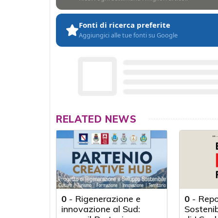
Fonti di ricerca preferite
Aggiungici alle tue fonti su Google
RELATED NEWS
0
-
Rigenerazione e
0
-
Repo
innovazione al Sud:
Sosteni