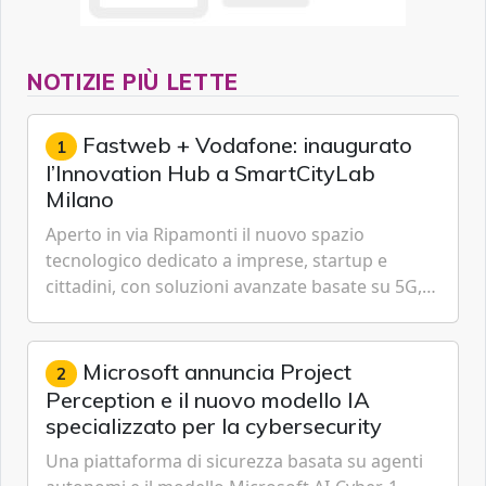
NOTIZIE PIÙ LETTE
Fastweb + Vodafone: inaugurato
1
l’Innovation Hub a SmartCityLab
Milano
Aperto in via Ripamonti il nuovo spazio
tecnologico dedicato a imprese, startup e
cittadini, con soluzioni avanzate basate su 5G,
IoT, Cloud, Intelligenza Artificiale e
Cybersecurity.
Microsoft annuncia Project
2
Perception e il nuovo modello IA
specializzato per la cybersecurity
Una piattaforma di sicurezza basata su agenti