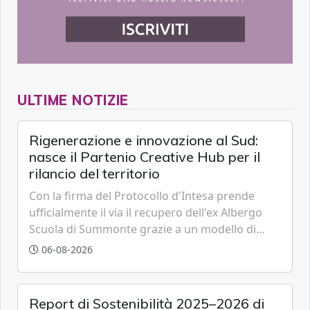
ULTIME NOTIZIE
Rigenerazione e innovazione al Sud:
nasce il Partenio Creative Hub per il
rilancio del territorio
Con la firma del Protocollo d'Intesa prende
ufficialmente il via il recupero dell'ex Albergo
Scuola di Summonte grazie a un modello di
partenariato pubblico-privato e a una rete di
06-08-2026
partner strategici d'eccellenza.
Report di Sostenibilità 2025–2026 di