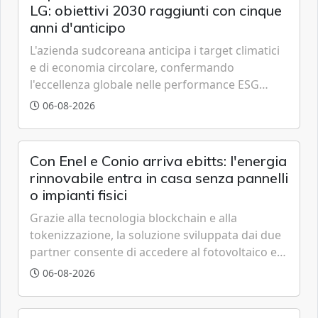
LG: obiettivi 2030 raggiunti con cinque
anni d'anticipo
L'azienda sudcoreana anticipa i target climatici
e di economia circolare, confermando
l'eccellenza globale nelle performance ESG
grazie a innovazione, accessibilità e governance
06-08-2026
trasparente.
Con Enel e Conio arriva ebitts: l'energia
rinnovabile entra in casa senza pannelli
o impianti fisici
Grazie alla tecnologia blockchain e alla
tokenizzazione, la soluzione sviluppata dai due
partner consente di accedere al fotovoltaico e
all'eolico ottenendo risparmi diretti in bolletta,
06-08-2026
offrendo un'alternativa ideale soprattutto per
chi vive in appartamento nei centri urbani.