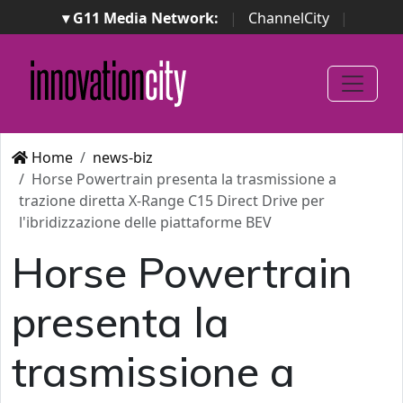
▾ G11 Media Network:
|
ChannelCity
|
ImpresaCity
|
SecurityOpenLab
|
Italian Channel
Awards
|
Italian Project Awards
|
Italian Security
Awards
|
...
Home
news-biz
Horse Powertrain presenta la trasmissione a
trazione diretta X-Range C15 Direct Drive per
l'ibridizzazione delle piattaforme BEV
Horse Powertrain
presenta la
trasmissione a