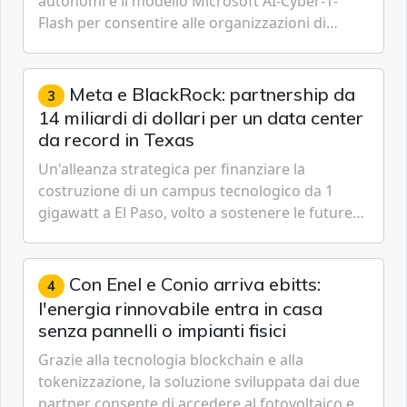
autonomi e il modello Microsoft AI-Cyber-1-
Flash per consentire alle organizzazioni di
passare da una difesa reattiva a una strategia di
gestione continua del rischio.
Meta e BlackRock: partnership da
3
14 miliardi di dollari per un data center
da record in Texas
Un'alleanza strategica per finanziare la
costruzione di un campus tecnologico da 1
gigawatt a El Paso, volto a sostenere le future
ambizioni di superintelligenza e intelligenza
artificiale dell'azienda di Mark Zuckerberg.
Con Enel e Conio arriva ebitts:
4
l'energia rinnovabile entra in casa
senza pannelli o impianti fisici
Grazie alla tecnologia blockchain e alla
tokenizzazione, la soluzione sviluppata dai due
partner consente di accedere al fotovoltaico e