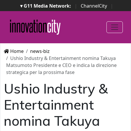
▾ G11 Media Network:
|
ChannelCity
|
ImpresaCity
|
SecurityOpenLab
|
Italian Channel
Awards
|
Italian Project Awards
|
Italian Security
Awards
|
...
Home
news-biz
Ushio Industry & Entertainment nomina Takuya
Matsumoto Presidente e CEO e indica la direzione
strategica per la prossima fase
Ushio Industry &
Entertainment
nomina Takuya