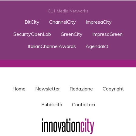
G11 Media Networks
BitCity
ChannelCity
ImpresaCity
SecurityOpenLab
GreenCity
ImpresaGreen
ItalianChannelAwards
AgendaIct
Home
Newsletter
Redazione
Copyright
Pubblicità
Contattaci