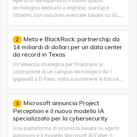
Aperto in via Ripamonti il nuovo spazio
tecnologico dedicato a imprese, startup e
cittadini, con soluzioni avanzate basate su 5G,
IoT, Cloud, Intelligenza Artificiale e
Cybersecurity.
Meta e BlackRock: partnership da
2
14 miliardi di dollari per un data center
da record in Texas
Un'alleanza strategica per finanziare la
costruzione di un campus tecnologico da 1
gigawatt a El Paso, volto a sostenere le future
ambizioni di superintelligenza e intelligenza
artificiale dell'azienda di Mark Zuckerberg.
Microsoft annuncia Project
3
Perception e il nuovo modello IA
specializzato per la cybersecurity
Una piattaforma di sicurezza basata su agenti
autonomi e il modello Microsoft AI-Cyber-1-