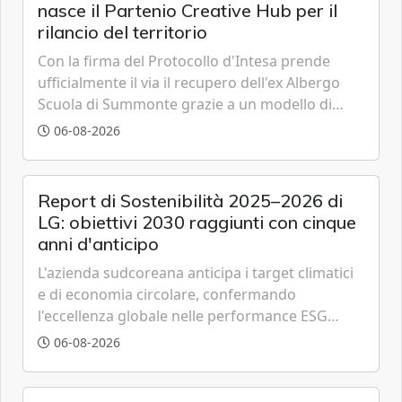
nasce il Partenio Creative Hub per il
rilancio del territorio
Con la firma del Protocollo d'Intesa prende
ufficialmente il via il recupero dell'ex Albergo
Scuola di Summonte grazie a un modello di
partenariato pubblico-privato e a una rete di
06-08-2026
partner strategici d'eccellenza.
Report di Sostenibilità 2025–2026 di
LG: obiettivi 2030 raggiunti con cinque
anni d'anticipo
L'azienda sudcoreana anticipa i target climatici
e di economia circolare, confermando
l'eccellenza globale nelle performance ESG
grazie a innovazione, accessibilità e governance
06-08-2026
trasparente.