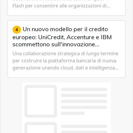
Flash per consentire alle organizzazioni di
passare da una difesa reattiva a una strategia di
gestione continua del rischio.
Un nuovo modello per il credito
4
europeo: UniCredit, Accenture e IBM
scommettono sull'innovazione
tecnologica
Una collaborazione strategica di lungo termine
per costruire la piattaforma bancaria di nuova
generazione unendo cloud, dati e intelligenza
artificiale.