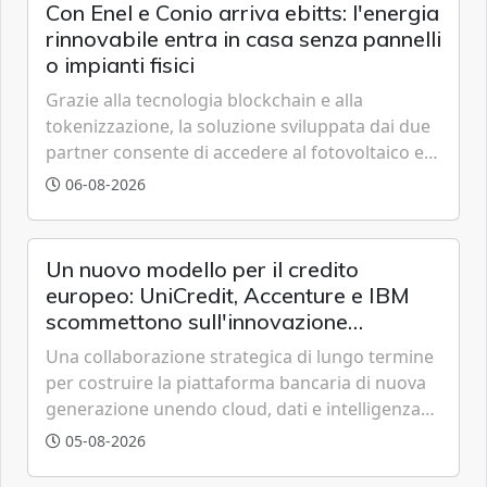
Con Enel e Conio arriva ebitts: l'energia
rinnovabile entra in casa senza pannelli
o impianti fisici
Grazie alla tecnologia blockchain e alla
tokenizzazione, la soluzione sviluppata dai due
partner consente di accedere al fotovoltaico e
all'eolico ottenendo risparmi diretti in bolletta,
06-08-2026
offrendo un'alternativa ideale soprattutto per
chi vive in appartamento nei centri urbani.
Un nuovo modello per il credito
europeo: UniCredit, Accenture e IBM
scommettono sull'innovazione
tecnologica
Una collaborazione strategica di lungo termine
per costruire la piattaforma bancaria di nuova
generazione unendo cloud, dati e intelligenza
artificiale.
05-08-2026