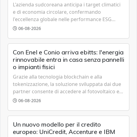
L'azienda sudcoreana anticipa i target climatici
e di economia circolare, confermando
l'eccellenza globale nelle performance ESG
grazie a innovazione, accessibilità e governance
06-08-2026
trasparente.
Con Enel e Conio arriva ebitts: l'energia
rinnovabile entra in casa senza pannelli
o impianti fisici
Grazie alla tecnologia blockchain e alla
tokenizzazione, la soluzione sviluppata dai due
partner consente di accedere al fotovoltaico e
all'eolico ottenendo risparmi diretti in bolletta,
06-08-2026
offrendo un'alternativa ideale soprattutto per
chi vive in appartamento nei centri urbani.
Un nuovo modello per il credito
europeo: UniCredit, Accenture e IBM