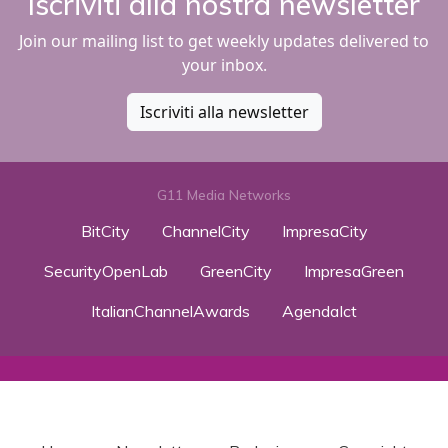
Iscriviti alla nostra newsletter
Join our mailing list to get weekly updates delivered to
your inbox.
Iscriviti alla newsletter
G11 Media Networks
BitCity
ChannelCity
ImpresaCity
SecurityOpenLab
GreenCity
ImpresaGreen
ItalianChannelAwards
AgendaIct