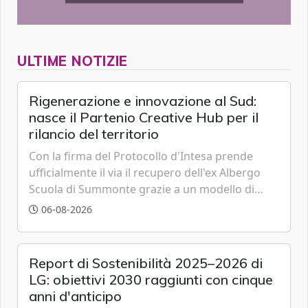
ULTIME NOTIZIE
Rigenerazione e innovazione al Sud:
nasce il Partenio Creative Hub per il
rilancio del territorio
Con la firma del Protocollo d'Intesa prende
ufficialmente il via il recupero dell'ex Albergo
Scuola di Summonte grazie a un modello di
partenariato pubblico-privato e a una rete di
06-08-2026
partner strategici d'eccellenza.
Report di Sostenibilità 2025–2026 di
LG: obiettivi 2030 raggiunti con cinque
anni d'anticipo