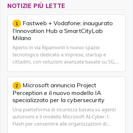
NOTIZIE PIÙ LETTE
Fastweb + Vodafone: inaugurato
1
l’Innovation Hub a SmartCityLab
Milano
Aperto in via Ripamonti il nuovo spazio
tecnologico dedicato a imprese, startup e
cittadini, con soluzioni avanzate basate su 5G,
IoT, Cloud, Intelligenza Artificiale e
Cybersecurity.
Microsoft annuncia Project
2
Perception e il nuovo modello IA
specializzato per la cybersecurity
Una piattaforma di sicurezza basata su agenti
autonomi e il modello Microsoft AI-Cyber-1-
Flash per consentire alle organizzazioni di
passare da una difesa reattiva a una strategia di