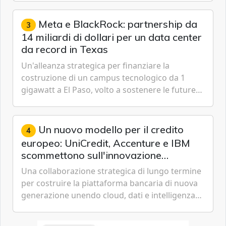
gestione continua del rischio.
Meta e BlackRock: partnership da
3
14 miliardi di dollari per un data center
da record in Texas
Un'alleanza strategica per finanziare la
costruzione di un campus tecnologico da 1
gigawatt a El Paso, volto a sostenere le future
ambizioni di superintelligenza e intelligenza
artificiale dell'azienda di Mark Zuckerberg.
Un nuovo modello per il credito
4
europeo: UniCredit, Accenture e IBM
scommettono sull'innovazione
tecnologica
Una collaborazione strategica di lungo termine
per costruire la piattaforma bancaria di nuova
generazione unendo cloud, dati e intelligenza
artificiale.