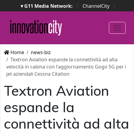
▾ G11 Media Network:
|
ChannelCity
|
ImpresaCity
|
SecurityOpenLab
|
Italian Channel
Awards
|
Italian Project Awards
|
Italian Security
Awards
|
...
Home
news-biz
Textron Aviation espande la connettività ad alta
velocità in cabina con l'aggiornamento Gogo 5G per i
jet aziendali Cessna Citation
Textron Aviation
espande la
connettività ad alta