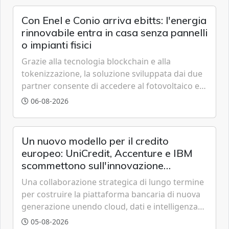
Con Enel e Conio arriva ebitts: l'energia
rinnovabile entra in casa senza pannelli
o impianti fisici
Grazie alla tecnologia blockchain e alla
tokenizzazione, la soluzione sviluppata dai due
partner consente di accedere al fotovoltaico e
all'eolico ottenendo risparmi diretti in bolletta,
06-08-2026
offrendo un'alternativa ideale soprattutto per
chi vive in appartamento nei centri urbani.
Un nuovo modello per il credito
europeo: UniCredit, Accenture e IBM
scommettono sull'innovazione
tecnologica
Una collaborazione strategica di lungo termine
per costruire la piattaforma bancaria di nuova
generazione unendo cloud, dati e intelligenza
artificiale.
05-08-2026