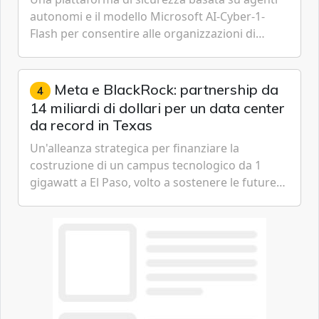
autonomi e il modello Microsoft AI-Cyber-1-
Flash per consentire alle organizzazioni di
passare da una difesa reattiva a una strategia di
gestione continua del rischio.
Meta e BlackRock: partnership da
4
14 miliardi di dollari per un data center
da record in Texas
Un'alleanza strategica per finanziare la
costruzione di un campus tecnologico da 1
gigawatt a El Paso, volto a sostenere le future
ambizioni di superintelligenza e intelligenza
artificiale dell'azienda di Mark Zuckerberg.