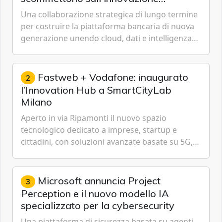
tecnologica
Una collaborazione strategica di lungo termine
per costruire la piattaforma bancaria di nuova
generazione unendo cloud, dati e intelligenza
artificiale.
Fastweb + Vodafone: inaugurato
2
l’Innovation Hub a SmartCityLab
Milano
Aperto in via Ripamonti il nuovo spazio
tecnologico dedicato a imprese, startup e
cittadini, con soluzioni avanzate basate su 5G,
IoT, Cloud, Intelligenza Artificiale e
Cybersecurity.
Microsoft annuncia Project
3
Perception e il nuovo modello IA
specializzato per la cybersecurity
Una piattaforma di sicurezza basata su agenti