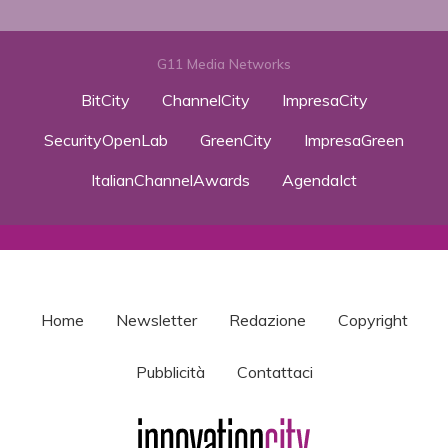
G11 Media Networks
BitCity
ChannelCity
ImpresaCity
SecurityOpenLab
GreenCity
ImpresaGreen
ItalianChannelAwards
AgendaIct
Home
Newsletter
Redazione
Copyright
Pubblicità
Contattaci