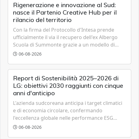
Rigenerazione e innovazione al Sud:
nasce il Partenio Creative Hub per il
rilancio del territorio
Con la firma del Protocollo d'Intesa prende
ufficialmente il via il recupero dell'ex Albergo
Scuola di Summonte grazie a un modello di
partenariato pubblico-privato e a una rete di
06-08-2026
partner strategici d'eccellenza.
Report di Sostenibilità 2025–2026 di
LG: obiettivi 2030 raggiunti con cinque
anni d'anticipo
L'azienda sudcoreana anticipa i target climatici
e di economia circolare, confermando
l'eccellenza globale nelle performance ESG
grazie a innovazione, accessibilità e governance
06-08-2026
trasparente.