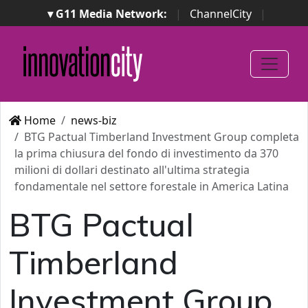
▾ G11 Media Network:
|
ChannelCity
|
ImpresaCity
|
SecurityOpenLab
|
Italian Channel
Awards
|
Italian Project Awards
|
Italian Security
Awards
|
...
Home
news-biz
BTG Pactual Timberland Investment Group completa
la prima chiusura del fondo di investimento da 370
milioni di dollari destinato all'ultima strategia
fondamentale nel settore forestale in America Latina
BTG Pactual
Timberland
Investment Group