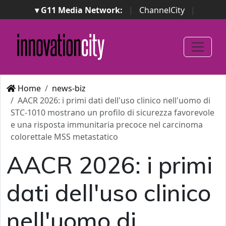
▾ G11 Media Network:
|
ChannelCity
|
ImpresaCity
|
SecurityOpenLab
|
Italian Channel
Awards
|
Italian Project Awards
|
Italian Security
Awards
|
...
Home
news-biz
AACR 2026: i primi dati dell'uso clinico nell'uomo di
STC‑1010 mostrano un profilo di sicurezza favorevole
e una risposta immunitaria precoce nel carcinoma
colorettale MSS metastatico
AACR 2026: i primi
dati dell'uso clinico
nell'uomo di