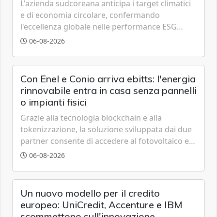
L'azienda sudcoreana anticipa i target climatici
e di economia circolare, confermando
l'eccellenza globale nelle performance ESG
grazie a innovazione, accessibilità e governance
06-08-2026
trasparente.
Con Enel e Conio arriva ebitts: l'energia
rinnovabile entra in casa senza pannelli
o impianti fisici
Grazie alla tecnologia blockchain e alla
tokenizzazione, la soluzione sviluppata dai due
partner consente di accedere al fotovoltaico e
all'eolico ottenendo risparmi diretti in bolletta,
06-08-2026
offrendo un'alternativa ideale soprattutto per
chi vive in appartamento nei centri urbani.
Un nuovo modello per il credito
europeo: UniCredit, Accenture e IBM
scommettono sull'innovazione