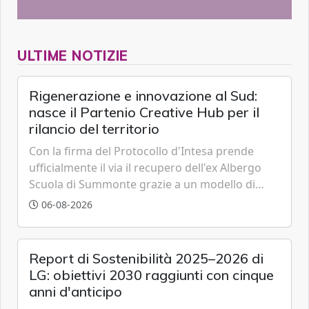
ULTIME NOTIZIE
Rigenerazione e innovazione al Sud:
nasce il Partenio Creative Hub per il
rilancio del territorio
Con la firma del Protocollo d'Intesa prende
ufficialmente il via il recupero dell'ex Albergo
Scuola di Summonte grazie a un modello di
partenariato pubblico-privato e a una rete di
06-08-2026
partner strategici d'eccellenza.
Report di Sostenibilità 2025–2026 di
LG: obiettivi 2030 raggiunti con cinque
anni d'anticipo