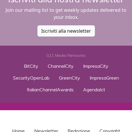
Join our mailing list to get weekly updates delivered to
your inbox.
Iscriviti alla newsletter
G11 Media Networks
BitCity
ChannelCity
ImpresaCity
SecurityOpenLab
GreenCity
ImpresaGreen
ItalianChannelAwards
AgendaIct
Home
Newsletter
Redazione
Copyright