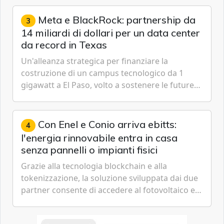
gestione continua del rischio.
Meta e BlackRock: partnership da
3
14 miliardi di dollari per un data center
da record in Texas
Un'alleanza strategica per finanziare la
costruzione di un campus tecnologico da 1
gigawatt a El Paso, volto a sostenere le future
ambizioni di superintelligenza e intelligenza
artificiale dell'azienda di Mark Zuckerberg.
Con Enel e Conio arriva ebitts:
4
l'energia rinnovabile entra in casa
senza pannelli o impianti fisici
Grazie alla tecnologia blockchain e alla
tokenizzazione, la soluzione sviluppata dai due
partner consente di accedere al fotovoltaico e
all'eolico ottenendo risparmi diretti in bolletta,
offrendo un'alternativa ideale soprattutto per