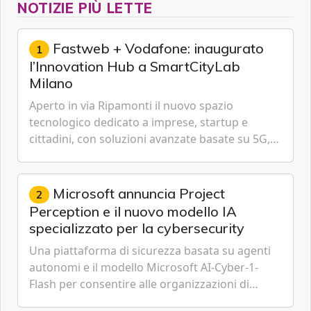
NOTIZIE PIÙ LETTE
Fastweb + Vodafone: inaugurato
1
l’Innovation Hub a SmartCityLab
Milano
Aperto in via Ripamonti il nuovo spazio
tecnologico dedicato a imprese, startup e
cittadini, con soluzioni avanzate basate su 5G,
IoT, Cloud, Intelligenza Artificiale e
Cybersecurity.
Microsoft annuncia Project
2
Perception e il nuovo modello IA
specializzato per la cybersecurity
Una piattaforma di sicurezza basata su agenti
autonomi e il modello Microsoft AI-Cyber-1-
Flash per consentire alle organizzazioni di
passare da una difesa reattiva a una strategia di